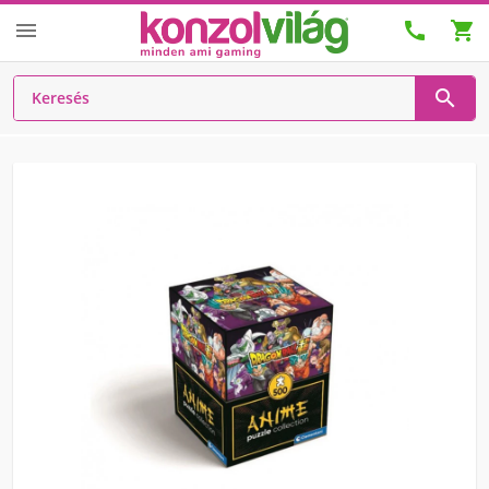



