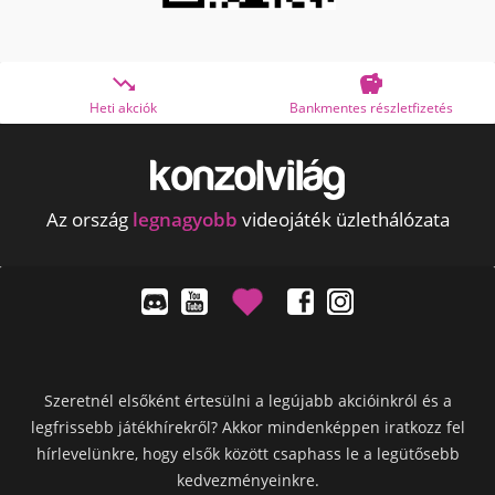


Heti akciók
Bankmentes részletfizetés
Az ország
legnagyobb
videojáték üzlethálózata
Szeretnél elsőként értesülni a legújabb akcióinkról és a
legfrissebb játékhírekről? Akkor mindenképpen iratkozz fel
hírlevelünkre, hogy elsők között csaphass le a legütősebb
kedvezményeinkre.