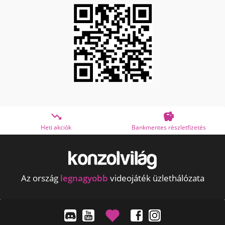


Heti akciók
Bankmentes részletfizetés
Az ország
legnagyobb
videojáték üzlethálózata