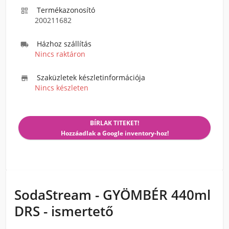
Termékazonosító

200211682
Házhoz szállítás

Nincs raktáron
Szaküzletek készletinformációja

Nincs készleten
BÍRLAK TITEKET!
Hozzáadlak a Google inventory-hoz!
SodaStream - GYÖMBÉR 440ml
DRS - ismertető