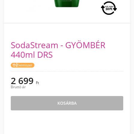
SodaStream - GYÖMBÉR
440ml DRS
Élelmiszer
2 699
Ft
Bruttó ár
KOSÁRBA