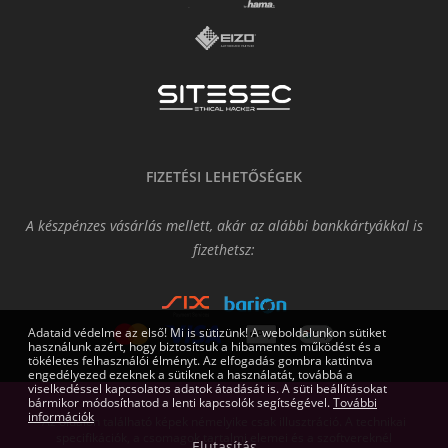
FIZETÉSI LEHETŐSÉGEK
A készpénzes vásárlás mellett, akár az alábbi bankkártyákkal is
fizethetsz:
Adataid védelme az első! Mi is sütizünk! A weboldalunkon sütiket
használunk azért, hogy biztosítsuk a hibamentes működést és a
tökéletes felhasználói élményt. Az elfogadás gombra kattintva
engedélyezed ezeknek a sütiknek a használatát, továbbá a
viselkedéssel kapcsolatos adatok átadását is. A süti beállításokat
bármikor módosíthatod a lenti kapcsolók segítségével.
További
információk
Az oldalon található képek némelyike csak illusztráció. A technikai
specifikációk, a csomagok tartalmi elemei és a szoftvereknél
Elutasítás