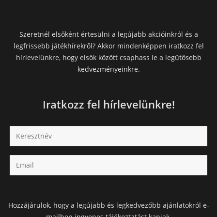
Szeretnél elsőként értesülni a legújabb akcióinkról és a
legfrissebb játékhírekről? Akkor mindenképpen iratkozz fel
hírlevelünkre, hogy elsők között csaphass le a legütősebb
kedvezményeinkre.
Iratkozz fel hírlevelünkre!
Hozzájárulok, hogy a legújabb és legkedvezőbb ajánlatokról e-
mailben ingyenes tájékoztatást kapjak.