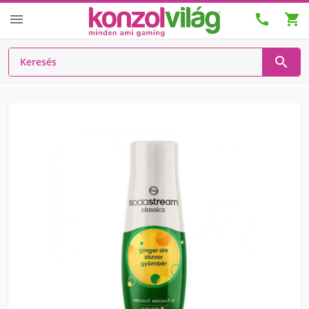



