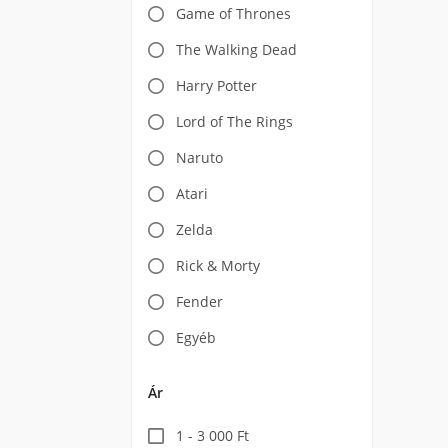
Game of Thrones
The Walking Dead
Harry Potter
Lord of The Rings
Naruto
Atari
Zelda
Rick & Morty
Fender
Egyéb
Ár
1 - 3 000 Ft