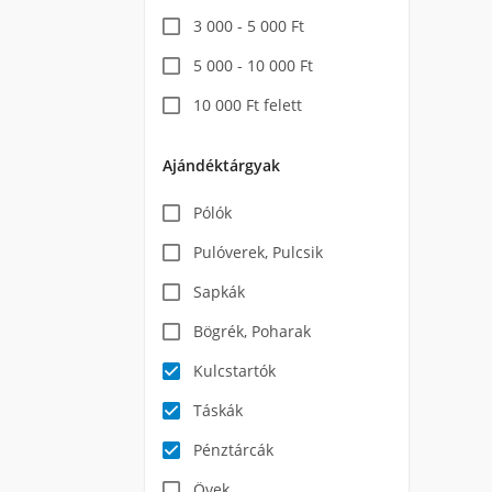
3 000 - 5 000 Ft
5 000 - 10 000 Ft
10 000 Ft felett
Ajándéktárgyak
Pólók
Pulóverek, Pulcsik
Sapkák
Bögrék, Poharak
Kulcstartók
Táskák
Pénztárcák
Övek