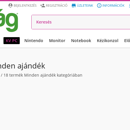




BEJELENTKEZÉS
REGISZTRÁCIÓ
ÜZLETEINK
INFORMÁCIÓK
KV PC
Nintendo
Monitor
Notebook
Kézikonzol
El
nden ajándék
/
18
termék Minden ajándék kategóriában