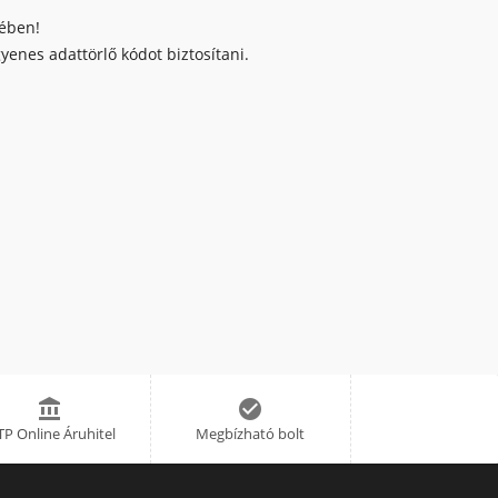
kében!
enes adattörlő kódot biztosítani.


P Online Áruhitel
Megbízható bolt