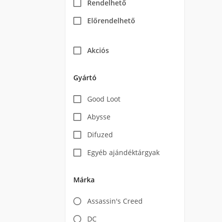
Rendelhető
Előrendelhető
Akciós
Gyártó
Good Loot
Abysse
Difuzed
Egyéb ajándéktárgyak
Márka
Assassin's Creed
DC