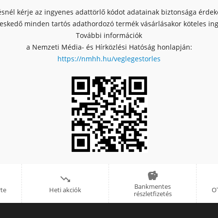
ésnél kérje az ingyenes adattörlő kódot adatainak biztonsága érde
skedő minden tartós adathordozó termék vásárlásakor köteles ingy
További információk
a Nemzeti Média- és Hírközlési Hatóság honlapján:
https://nmhh.hu/veglegestorles


Bankmentes
rte
Heti akciók
OT
részletfizetés