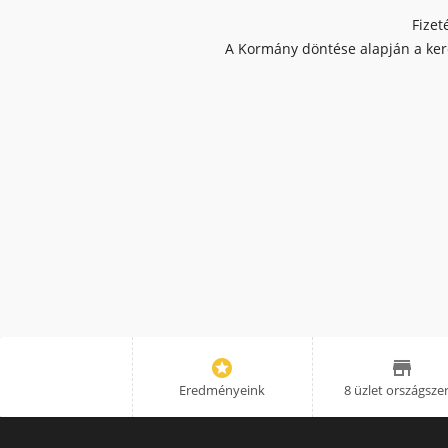
Fizet
A Kormány döntése alapján a kere


Eredményeink
8 üzlet országsze