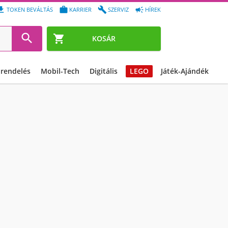




TOKEN BEVÁLTÁS
KARRIER
SZERVIZ
HÍREK


KOSÁR
őrendelés
Mobil-Tech
Digitális
LEGO
Játék-Ajándék