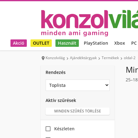
Akció
OUTLET
Használt
PlayStation
Xbox
PC
Konzolvilág
Ajándéktárgyak
Termékek
oldal-2




Mi
Rendezés
25–18
Aktív szűrések
MINDEN SZŰRÉS TÖRLÉSE
Készleten