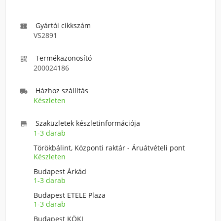
Gyártói cikkszám

VS2891
Termékazonosító

200024186
Házhoz szállítás

Készleten
Szaküzletek készletinformációja

1-3 darab
Törökbálint, Központi raktár - Áruátvételi pont
Készleten
Budapest Árkád
1-3 darab
Budapest ETELE Plaza
1-3 darab
Budapest KÖKI