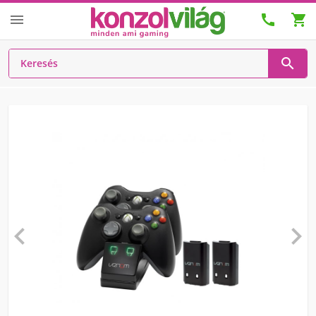





