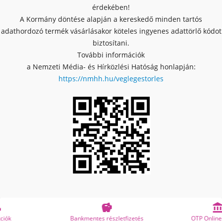
érdekében!
A Kormány döntése alapján a kereskedő minden tartós
adathordozó termék vásárlásakor köteles ingyenes adattörlő kódot
biztosítani.
További információk
a Nemzeti Média- és Hírközlési Hatóság honlapján:
https://nmhh.hu/veglegestorles


Bankmentes részletfizetés
OTP Online Áruhitel