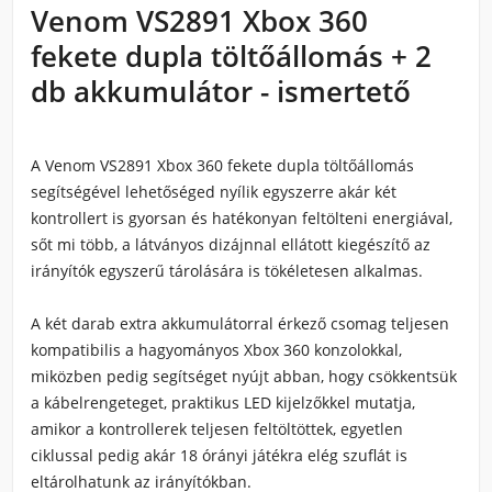
Venom VS2891 Xbox 360
fekete dupla töltőállomás + 2
db akkumulátor - ismertető
A Venom VS2891 Xbox 360 fekete dupla töltőállomás
segítségével lehetőséged nyílik egyszerre akár két
kontrollert is gyorsan és hatékonyan feltölteni energiával,
sőt mi több, a látványos dizájnnal ellátott kiegészítő az
irányítók egyszerű tárolására is tökéletesen alkalmas.
A két darab extra akkumulátorral érkező csomag teljesen
kompatibilis a hagyományos Xbox 360 konzolokkal,
miközben pedig segítséget nyújt abban, hogy csökkentsük
a kábelrengeteget, praktikus LED kijelzőkkel mutatja,
amikor a kontrollerek teljesen feltöltöttek, egyetlen
ciklussal pedig akár 18 órányi játékra elég szuflát is
eltárolhatunk az irányítókban.