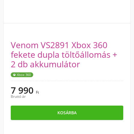
Venom VS2891 Xbox 360
fekete dupla töltőállomás +
2 db akkumulátor
Xbox 360
7 990
Ft
Bruttó ár
KOSÁRBA