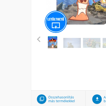

Összehasonlítás
A


más termékekkel
b