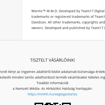
Worms™ W.M.D. Developed by Team17 Digital
trademarks or registered trademarks of Team17
Davidson. All other trademarks, copyrights and
owners. Developed and published by Team17 Di
TISZTELT VÁSÁRLÓINK!
ésnél kérje az ingyenes adattörlő kódot adatainak biztonsága érde
skedő minden tartós adathordozó termék vásárlásakor köteles ingy
További információk
a Nemzeti Média- és Hírközlési Hatóság honlapján:
https://nmhh.hu/veglegestorles