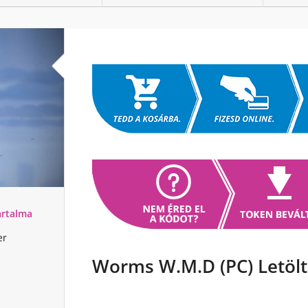
artalma
er
Worms W.M.D (PC) Letölt