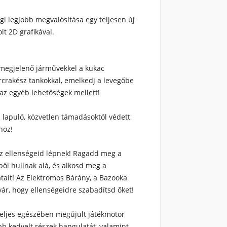
gi legjobb megvalósítása egy teljesen új
olt 2D grafikával.
 megjelenő járművekkel a kukac
harcrakész tankokkal, emelkedj a levegőbe
, az egyéb lehetőségek mellett!
 lapuló, közvetlen támadásoktól védett
höz!
z ellenségeid lépnek! Ragadd meg a
gből hullnak alá, és alkosd meg a
zatait! Az Elektromos Bárány, a Bazooka
vár, hogy ellenségeidre szabadítsd őket!
teljes egészében megújult játékmotor
ább kedvelt részek hangulatát, valamint