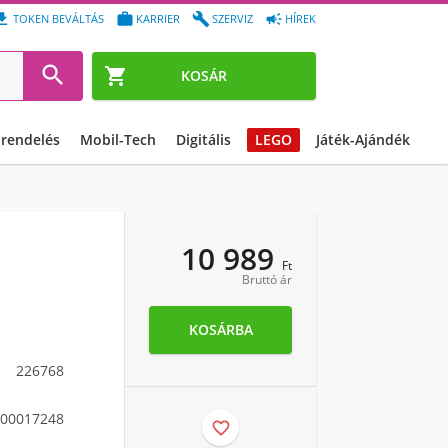




TOKEN BEVÁLTÁS
KARRIER
SZERVIZ
HÍREK


KOSÁR
őrendelés
Mobil-Tech
Digitális
LEGO
Játék-Ajándék
10 989
Ft
Bruttó ár
KOSÁRBA
226768
00017248
