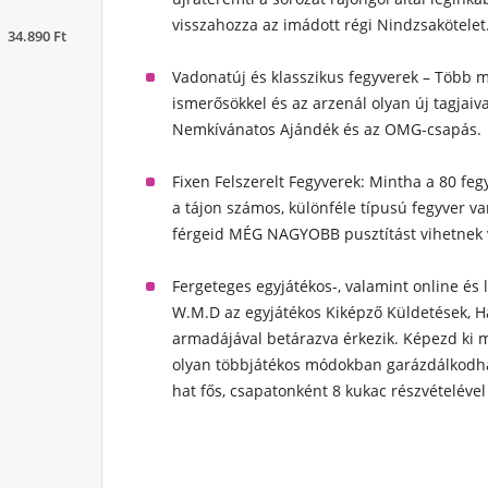
visszahozza az imádott régi Nindzsakötelet
34.890 Ft
Vadonatúj és klasszikus fegyverek
– Több mi
ismerősökkel és az arzenál olyan új tagjaiva
Nemkívánatos Ajándék és az OMG-csapás.
Fixen Felszerelt Fegyverek:
Mintha a 80 fegy
a tájon számos, különféle típusú fegyver v
férgeid MÉG NAGYOBB pusztítást vihetnek 
Fergeteges egyjátékos-, valamint online és 
W.M.D az egyjátékos Kiképző Küldetések, H
armadájával betárazva érkezik. Képezd ki m
olyan többjátékos módokban garázdálkodha
hat fős, csapatonként 8 kukac részvételével