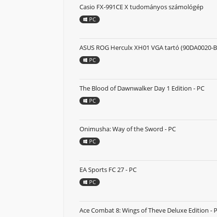
Casio FX-991CE X tudományos számológép
PC
ASUS ROG Herculx XH01 VGA tartó (90DA0020-B
PC
The Blood of Dawnwalker Day 1 Edition - PC
PC
Onimusha: Way of the Sword - PC
PC
EA Sports FC 27 - PC
PC
Ace Combat 8: Wings of Theve Deluxe Edition - 