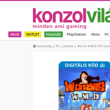
Akció
OUTLET
Használt
PlayStation
Xbox
PC
Konzolvilág
PC
Játékok
Worms W.M.D (PC) Letö



