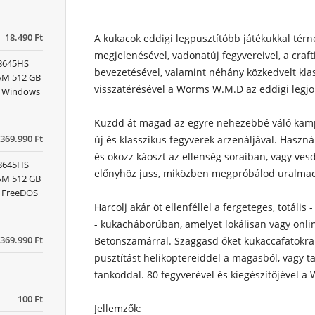
18.490 Ft
A kukacok eddigi legpusztítóbb játékukkal térne
megjelenésével, vadonatúj fegyvereivel, a craf
 8645HS
bevezetésével, valamint néhány közkedvelt kla
RAM 512 GB
visszatérésével a Worms W.M.D az eddigi legj
x) Windows
Küzdd át magad az egyre nehezebbé váló kamp
369.990 Ft
új és klasszikus fegyverek arzenáljával. Haszn
és okozz káoszt az ellenség soraiban, vagy ves
 8645HS
előnyhöz juss, miközben megpróbálod uralmad a
RAM 512 GB
) FreeDOS
Harcolj akár öt ellenféllel a fergeteges, totális
- kukacháborúban, amelyet lokálisan vagy online
369.990 Ft
Betonszamárral. Szaggasd őket kukaccafatokra 
pusztítást helikoptereiddel a magasból, vagy t
tankoddal. 80 fegyverével és kiegészítőjével a
100 Ft
Jellemzők: