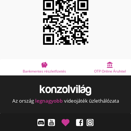


Bankmentes részletfizetés
OTP Online Áruhitel
Az ország
legnagyobb
videojáték üzlethálózata