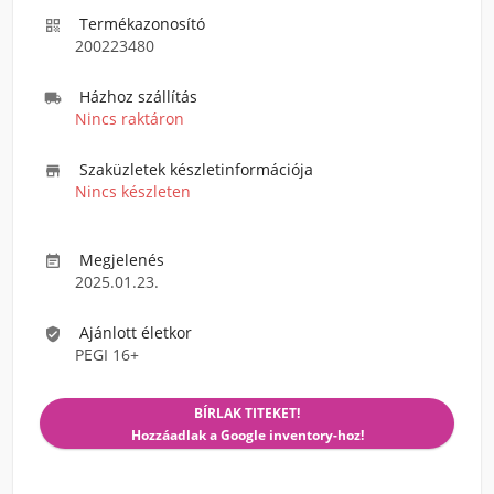
Termékazonosító

200223480
Házhoz szállítás

Nincs raktáron
Szaküzletek készletinformációja

Nincs készleten
Megjelenés

2025.01.23.
Ajánlott életkor

PEGI 16+
BÍRLAK TITEKET!
Hozzáadlak a Google inventory-hoz!