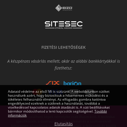
FIZETÉSI LEHETŐSÉGEK
A készpénzes vásárlás mellett, akár az alábbi bankkártyákkal is
fizethetsz:
Adataid védelme az első! Mi is sütizünk! A weboldalunkon sütiket
használunk azért, hogy biztosítsuk a hibamentes működést és a
tökéletes felhasználói élményt. Az elfogadás gombra kattintva
engedélyezed ezeknek a sütiknek a használatát, továbbá a
viselkedéssel kapcsolatos adatok átadását is. A süti beállításokat
bármikor módosíthatod a lenti kapcsolók segítségével.
További
információk
Az oldalon található képek némelyike csak illusztráció. A technikai
specifikációk, a csomagok tartalmi elemei és a szoftvereknél
Elutasítás
feltüntetett gépigények tájékoztató jellegűek, a fejlesztők és kiadók