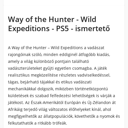
Way of the Hunter - Wild
Expeditions - PS5 - ismertető
A Way of the Hunter – Wild Expeditions a vadászat
rajongóinak szóló, minden eddiginél átfogóbb kiadás,
amely a világ különböző pontjain található
vadászterületeket gyűjti egyetlen csomagba. A játék
realisztikus megközelítése részletes vadviselkedéssel,
tágas, bejárható tájakkal és etikus vadászati
mechanikákkal dolgozik, miközben történetközpontú
küldetések és szabad felfedezési lehetőségek is várják a
játékost. Az Észak-Amerikától Európán és Új-Zélandon át
Afrikáig terjedő világ változatos élőhelyeket kínál, ahol
megfigyelhetők az állatpopulációk, követhetők a nyomok és
felkutathatók a ritkább trófeák.