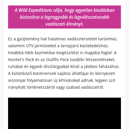
A Wild Expeditions célja, hogy egyetlen kiadásban
biztosítsa a legnagyobb és legváltozatosabb
vadászati élményt.
Ez a gyűjtemény hat hatalmas vadászterületet tartalmaz,
valamint UTV járműveket a terepjáró közlekedéshez,
továbbá több kozmetikai kiegészítést is magába foglal. A
Hunter’s Pack és az Outfits Pack további felszereléseket,
ruhákat és egyedi dísztárgyakat kínál a játékos faházához.
A különböző kontinensek sajátos állatfajai és környezeti
viszonyai folyamatosan új kihívásokat adnak, legyen szó
irányított történetszálról vagy szabad vadászatról.