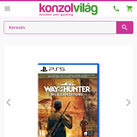





