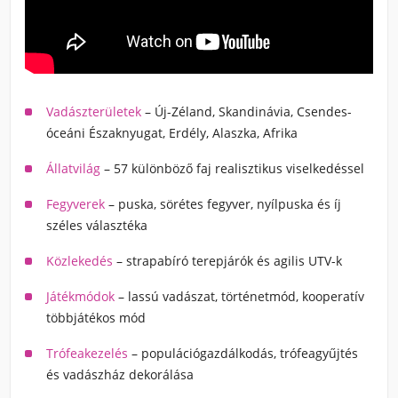
Vadászterületek
– Új-Zéland, Skandinávia, Csendes-
óceáni Északnyugat, Erdély, Alaszka, Afrika
Állatvilág
– 57 különböző faj realisztikus viselkedéssel
Fegyverek
– puska, sörétes fegyver, nyílpuska és íj
széles választéka
Közlekedés
– strapabíró terepjárók és agilis UTV-k
Játékmódok
– lassú vadászat, történetmód, kooperatív
többjátékos mód
Trófeakezelés
– populációgazdálkodás, trófeagyűjtés
és vadászház dekorálása