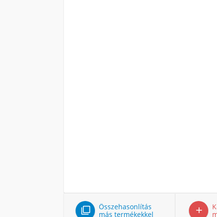
Összehasonlítás
K


más termékekkel
m