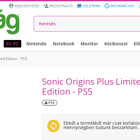




BEJELENTKEZÉS
REGISZTRÁCIÓ
ÜZLETEINK
INFORMÁCIÓK
KV PC
Nintendo
Notebook
Monitor
Kézikonzol
El
ted Edition - PS5
Sonic Origins Plus Limit
Edition - PS5
PS5
change_circle
Ebből a termékből már csak korlátoz
mennyiségben tudunk beszámítani.