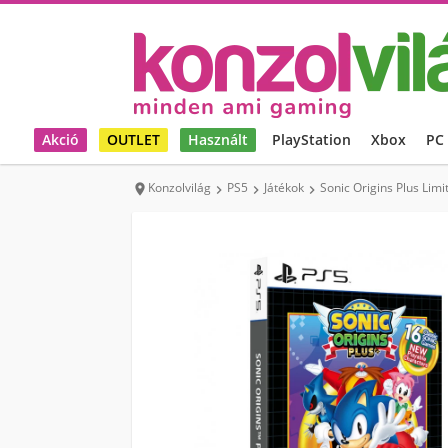
Akció
OUTLET
Használt
PlayStation
Xbox
PC
Konzolvilág
PS5
Játékok
Sonic Origins Plus Limi



