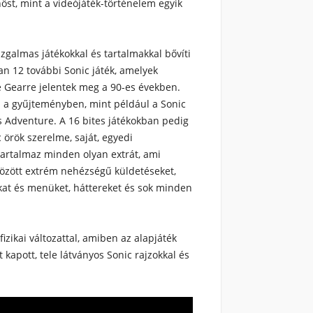
őst, mint a videójáték-történelem egyik
izgalmas játékokkal és tartalmakkal bővíti
an 12 további Sonic játék, amelyek
e Gearre jelentek meg a 90-es években.
n a gyűjteményben, mint például a Sonic
ils Adventure. A 16 bites játékokban pedig
 örök szerelme, saját, egyedi
 tartalmaz minden olyan extrát, ami
között extrém nehézségű küldetéseket,
ókat és menüket, háttereket és sok minden
fizikai változattal, amiben az alapjáték
 kapott, tele látványos Sonic rajzokkal és