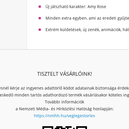
Új játszható karakter: Amy Rose
Minden extra egyben, ami az eredeti gyűj
Extrém küldetések, új zenék, animációk, h
TISZTELT VÁSÁRLÓINK!
ésnél kérje az ingyenes adattörlő kódot adatainak biztonsága érde
skedő minden tartós adathordozó termék vásárlásakor köteles ingy
További információk
a Nemzeti Média- és Hírközlési Hatóság honlapján:
https://nmhh.hu/veglegestorles