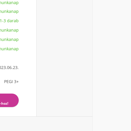
 munkanap
 munkanap
1-3 darab
 munkanap
 munkanap
 munkanap
023.06.23.
PEGI 3+
-hoz!