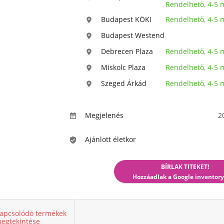
Rendelhető, 4-5
Budapest KÖKI
Rendelhető, 4-5

Budapest Westend

Debrecen Plaza
Rendelhető, 4-5

Miskolc Plaza
Rendelhető, 4-5

Szeged Árkád
Rendelhető, 4-5

Megjelenés
2

Ajánlott életkor

BÍRLAK TITEKET!
Hozzáadlak a Google inventory
apcsolódó termékek
egtekintése