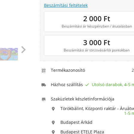
Beszámítási feltételek
2 000
Ft
Beszámítási ár készpénzben / átutalásban
3 000
Ft

Beszámítási ár törzsvásárlói pontokban
Termékazonosító
2

Házhoz szállítás
Utolsó darabok, 4-5


Szaküzletek készletinformációja

Törökbálint, Központi raktár - Áruátv

1-5 
Budapest Árkád

Budapest ETELE Plaza
