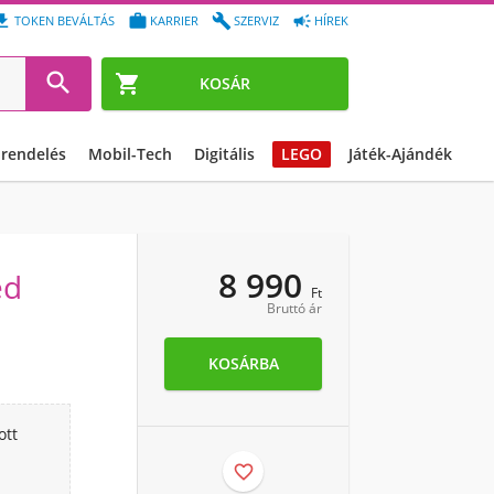




TOKEN BEVÁLTÁS
KARRIER
SZERVIZ
HÍREK


KOSÁR
őrendelés
Mobil-Tech
Digitális
LEGO
Játék-Ajándék
8 990
ed
Ft
Bruttó ár
KOSÁRBA
ott
