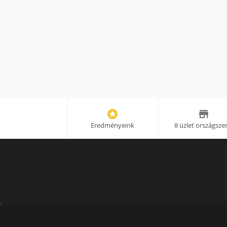


Eredményeink
8 üzlet országsze