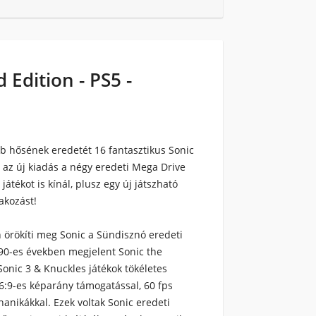
 Edition - PS5 -
b hősének eredetét 16 fantasztikus Sonic
z az új kiadás a négy eredeti Mega Drive
tékot is kínál, plusz egy új játszható
akozást!
n örökíti meg Sonic a Sündisznó eredeti
990-es években megjelent Sonic the
onic 3 & Knuckles játékok tökéletes
6:9-es képarány támogatással, 60 fps
hanikákkal. Ezek voltak Sonic eredeti