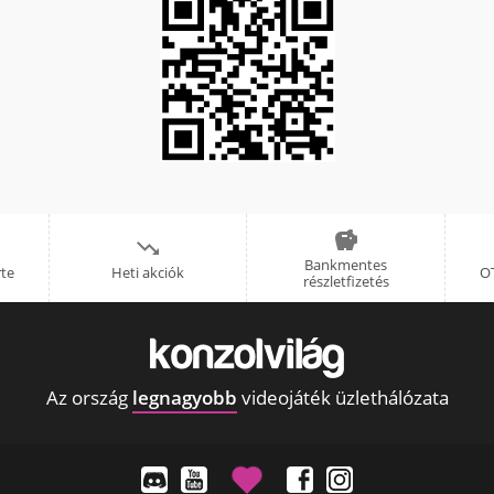


Bankmentes
rte
Heti akciók
OT
részletfizetés
Az ország
legnagyobb
videojáték üzlethálózata