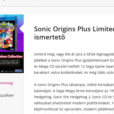
Sonic Origins Plus Limited
ismertető
Ismerd meg, vagy éld át újra a SEGA legnagyob
játékkal a Sonic Origins Plus gyűjteménnyel! E
és Mega CD epizód mellett 12 Sega Game Gear já
karaktert, extra küldetéseket, és még több szór
- csomag
A Sonic Origins Plus látványos, méltó formába
kalandjait. A Sega Mega Drive konzoljára az 1
kszoftver
Hedgehog, Sonic the Hedgehog 2, Sonic CD és S
változatait élvezheted modern platformokon, 1
képfrissítéssel és opcionális, modern játékmec