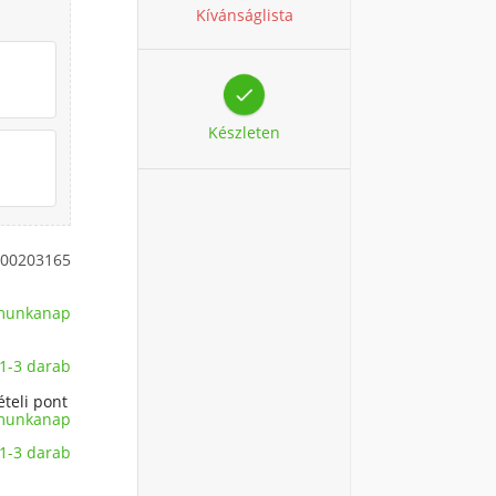
Kívánságlista

Készleten
00203165
 munkanap
1-3 darab
ételi pont
munkanap
1-3 darab