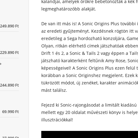
kalandjai, amelyek örökre bebetonozták a kék h
legmeghatározóbb alakját.
De van itt más is! A Sonic Origins Plus további 
249.890 Ft
az eredeti gyűjteményt. Kezdésnek rögtön itt v
eredetileg a Sega hordozható konzoljára, Gam
Olyan, ritkán elérhető címek játszhatóak ebbe
229.890 Ft
Drift 1 és 2, a Sonic & Tails 2 vagy éppen a Ta
játszható karakterként feltűnik Amy Rose, Sonic
+
képességeivel! A Sonic Origins Plus ezen felül
korábban a Sonic Originshez megjelent. Ezek 
tükrözött módot, új zenéket, karakter animáci
244.890 Ft
mást találsz.
Fejezd ki Sonic-rajongásodat a limitált kiadású 
69.990 Ft
mellett egy 20 oldalat művészeti könyv is helyet
illusztrációkkal!