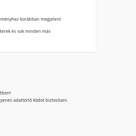
teményhez korábban megjelent
átterek és sok minden más
kében!
enes adattörlő kódot biztosítani.