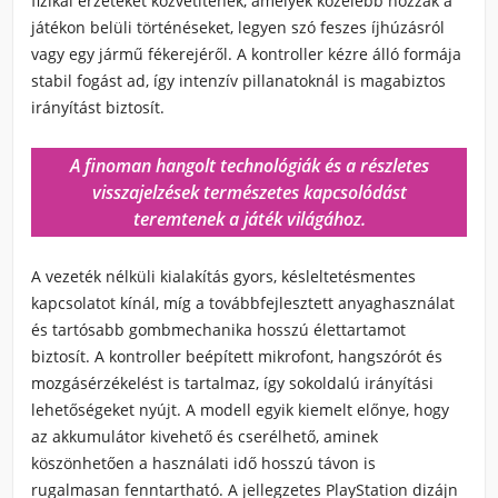
fizikai érzeteket közvetítenek, amelyek közelebb hozzák a
játékon belüli történéseket, legyen szó feszes íjhúzásról
vagy egy jármű fékerejéről. A kontroller kézre álló formája
stabil fogást ad, így intenzív pillanatoknál is magabiztos
irányítást biztosít.
A finoman hangolt technológiák és a részletes
visszajelzések természetes kapcsolódást
teremtenek a játék világához.
A vezeték nélküli kialakítás gyors, késleltetésmentes
kapcsolatot kínál, míg a továbbfejlesztett anyaghasználat
és tartósabb gombmechanika hosszú élettartamot
biztosít. A kontroller beépített mikrofont, hangszórót és
mozgásérzékelést is tartalmaz, így sokoldalú irányítási
lehetőségeket nyújt. A modell egyik kiemelt előnye, hogy
az akkumulátor kivehető és cserélhető, aminek
köszönhetően a használati idő hosszú távon is
rugalmasan fenntartható. A jellegzetes PlayStation dizájn