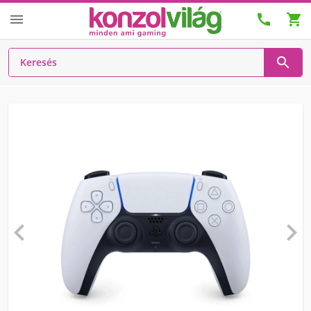





