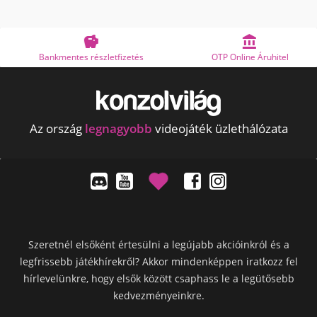


Bankmentes részletfizetés
OTP Online Áruhitel
Az ország
legnagyobb
videojáték üzlethálózata
Szeretnél elsőként értesülni a legújabb akcióinkról és a
legfrissebb játékhírekről? Akkor mindenképpen iratkozz fel
hírlevelünkre, hogy elsők között csaphass le a legütősebb
kedvezményeinkre.