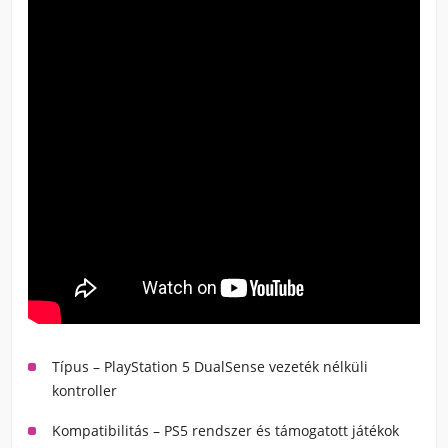
Típus
– PlayStation 5 DualSense vezeték nélküli
kontroller
Kompatibilitás
– PS5 rendszer és támogatott játékok