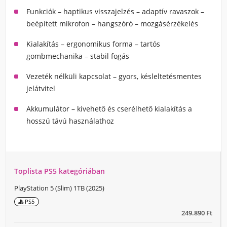
Funkciók
– haptikus visszajelzés – adaptív ravaszok –
beépített mikrofon – hangszóró – mozgásérzékelés
Kialakítás
– ergonomikus forma – tartós
gombmechanika – stabil fogás
Vezeték nélküli kapcsolat
– gyors, késleltetésmentes
jelátvitel
Akkumulátor
– kivehető és cserélhető kialakítás a
hosszú távú használathoz
Toplista PS5 kategóriában
PlayStation 5 (Slim) 1TB (2025)
PS5
249.890 Ft