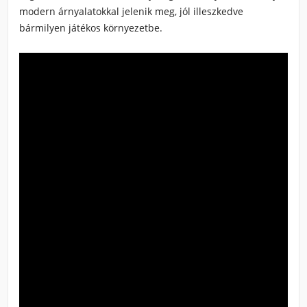
modern árnyalatokkal jelenik meg, jól illeszkedve
bármilyen játékos környezetbe.