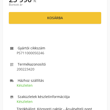
Ft
Bontott ár
KOSÁRBA
Gyártói cikkszám

PS711000050246
Termékazonosító

200223420
Házhoz szállítás

Készleten
Szaküzletek készletinformációja

Készleten
Törökbálint, Központi raktár - Áruátvételi pont