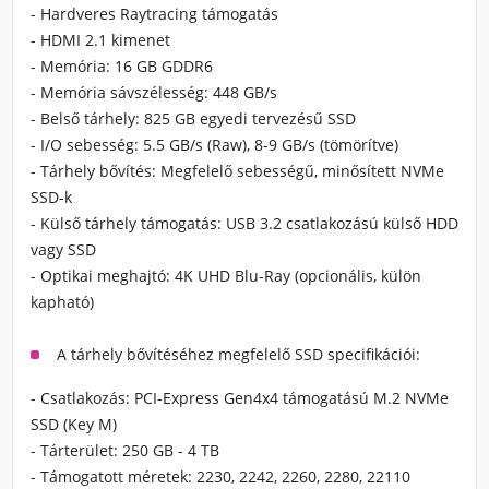
- Hardveres Raytracing támogatás
- HDMI 2.1 kimenet
- Memória: 16 GB GDDR6
- Memória sávszélesség: 448 GB/s
- Belső tárhely: 825 GB egyedi tervezésű SSD
- I/O sebesség: 5.5 GB/s (Raw), 8-9 GB/s (tömörítve)
- Tárhely bővítés: Megfelelő sebességű, minősített NVMe
SSD-k
- Külső tárhely támogatás: USB 3.2 csatlakozású külső HDD
vagy SSD
- Optikai meghajtó: 4K UHD Blu-Ray (opcionális, külön
kapható)
A tárhely bővítéséhez megfelelő SSD specifikációi:
- Csatlakozás: PCI-Express Gen4x4 támogatású M.2 NVMe
SSD (Key M)
- Tárterület: 250 GB - 4 TB
- Támogatott méretek: 2230, 2242, 2260, 2280, 22110