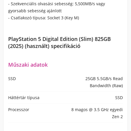
- Szekvenciális olvasási sebesség: 5,500MB/s vagy
gyorsabb sebesség ajánlott
- Csatlakozó típusa: Socket 3 (Key M)
PlayStation 5 Digital Edition (Slim) 825GB
(2025) (használt) specifikáció
Műszaki adatok
SSD
25GB 5.5GB/s Read
Bandwidth (Raw)
Háttértár típusa
SSD
Processzor
8 magos @ 3.5 GHz egyedi
Zen 2