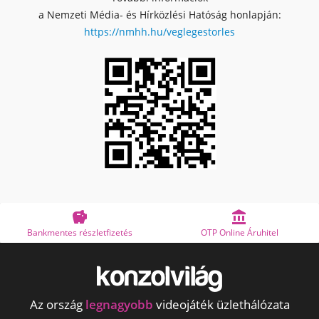
a Nemzeti Média- és Hírközlési Hatóság honlapján:
https://nmhh.hu/veglegestorles


Bankmentes részletfizetés
OTP Online Áruhitel
Az ország
legnagyobb
videojáték üzlethálózata