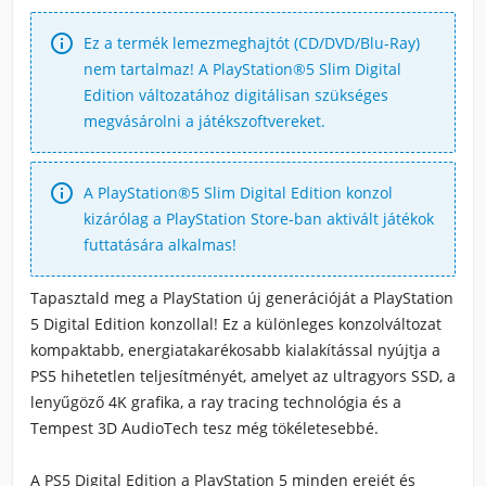

Ez a termék lemezmeghajtót (CD/DVD/Blu-Ray)
nem tartalmaz! A PlayStation®5 Slim Digital
Edition változatához digitálisan szükséges
megvásárolni a játékszoftvereket.

A PlayStation®5 Slim Digital Edition konzol
kizárólag a PlayStation Store-ban aktivált játékok
futtatására alkalmas!
Tapasztald meg a PlayStation új generációját a
PlayStation
5 Digital Edition
konzollal! Ez a különleges konzolváltozat
kompaktabb, energiatakarékosabb kialakítással nyújtja a
PS5 hihetetlen teljesítményét
, amelyet az ultragyors SSD, a
lenyűgöző
4K grafika
, a
ray tracing technológia
és a
Tempest 3D AudioTech
tesz még tökéletesebbé.
A
PS5 Digital Edition
a PlayStation 5 minden erejét és