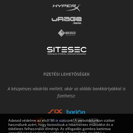
FIZETÉSI LEHETŐSÉGEK
A készpénzes vásárlás mellett, akár az alábbi bankkártyákkal is
fizethetsz:
Adataid védelme az első! Mi is sütizünk! A weboldalunkon sütiket
használunk azért, hogy biztosítsuk a hibamentes működést és a
tökéletes felhasználói élményt. Az elfogadás gombra kattintva
engedélyezed ezeknek a sütiknek a használatát, továbbá a