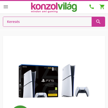



