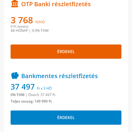

OTP Banki részletfizetés
3 768
Ft/HÓ
0 Ft
önrész
48 HÓNAP
|
9,9% THM
ÉRDEKEL

Bankmentes részletfizetés
37 497
Ft x 3 HÓ
0% THM
|
Önerő: 37 497
Ft
Teljes összeg:
149 990 Ft
ÉRDEKEL