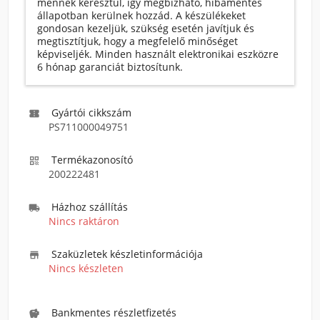
mennek keresztül, így megbízható, hibamentes
állapotban kerülnek hozzád. A készülékeket
gondosan kezeljük, szükség esetén javítjuk és
megtisztítjuk, hogy a megfelelő minőséget
képviseljék. Minden használt elektronikai eszközre
6 hónap garanciát biztosítunk.
Gyártói cikkszám

PS711000049751
Termékazonosító

200222481
Házhoz szállítás

Nincs raktáron
Szaküzletek készletinformációja

Nincs készleten
Bankmentes részletfizetés
