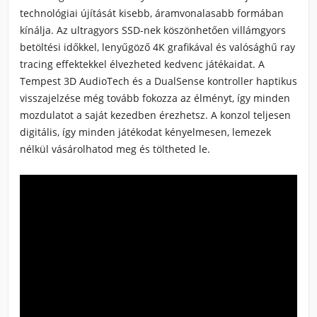
technológiai újítását kisebb, áramvonalasabb formában
kínálja. Az ultragyors SSD-nek köszönhetően villámgyors
betöltési időkkel, lenyűgöző 4K grafikával és valósághű
ray
tracing
effektekkel élvezheted kedvenc játékaidat. A
Tempest 3D AudioTech
és a
DualSense kontroller haptikus
visszajelzése
még tovább fokozza az élményt, így minden
mozdulatot a saját kezedben érezhetsz. A konzol teljesen
digitális, így minden játékodat kényelmesen, lemezek
nélkül vásárolhatod meg és töltheted le.