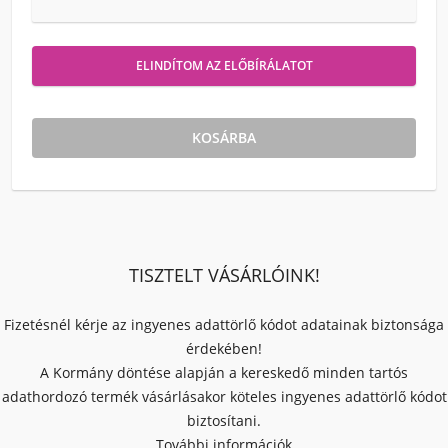
ELINDÍTOM AZ ELŐBÍRÁLATOT
KOSÁRBA
TISZTELT VÁSÁRLÓINK!
Fizetésnél kérje az ingyenes adattörlő kódot adatainak biztonsága
érdekében!
A Kormány döntése alapján a kereskedő minden tartós
adathordozó termék vásárlásakor köteles ingyenes adattörlő kódot
biztosítani.
További információk