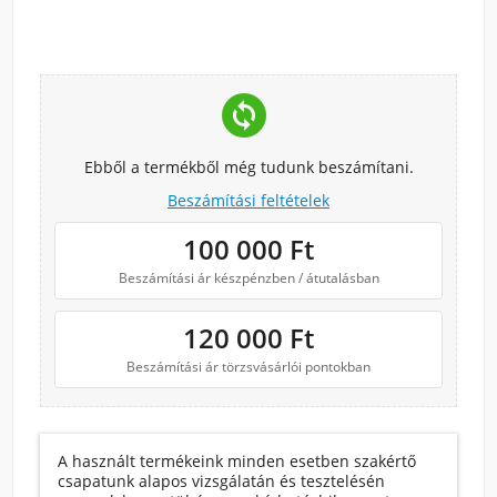
change_circle
Ebből a termékből még tudunk beszámítani.
Beszámítási feltételek
100 000
Ft
Beszámítási ár készpénzben / átutalásban
120 000
Ft
Beszámítási ár törzsvásárlói pontokban
A használt termékeink minden esetben szakértő
csapatunk alapos vizsgálatán és tesztelésén