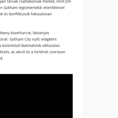
an társak csatlakoznak melléd, mint Jim
en Gotham legismertebb ellenfeleivel
ok és konfliktusok fokozatosan
keny közelharcot, látványos
ínál. Gotham City nyílt világként
s a különböző Batmobilok változatos
dezés, az akció és a történet szorosan
ad.