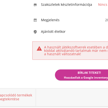
Szaküzletek készletinformációja
Nincs

Megjelenés
2

Ajánlott életkor

A használt játékszoftverek esetében a di

kóddal aktiválandó tartalmak már nem 
a használt változatnak!
BÍRLAK TITEKET!
Hozzáadlak a Google inventory
apcsolódó termékek
egtekintése