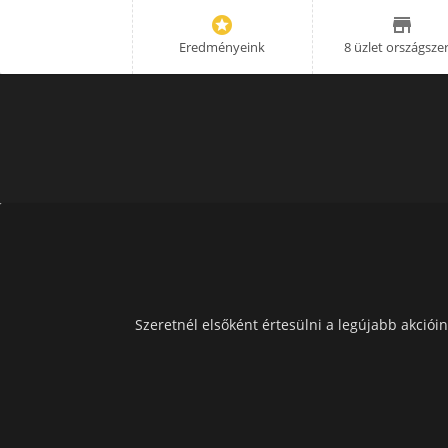


Eredményeink
8 üzlet országsze
Szeretnél elsőként értesülni a legújabb akcióin