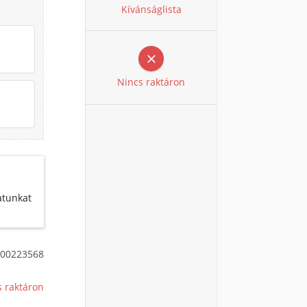
Kívánságlista

Nincs raktáron
atunkat
00223568
s raktáron