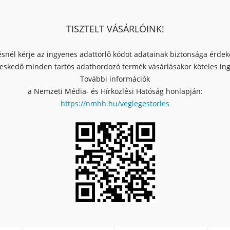
TISZTELT VÁSÁRLÓINK!
ésnél kérje az ingyenes adattörlő kódot adatainak biztonsága érde
skedő minden tartós adathordozó termék vásárlásakor köteles ingy
További információk
a Nemzeti Média- és Hírközlési Hatóság honlapján:
https://nmhh.hu/veglegestorles