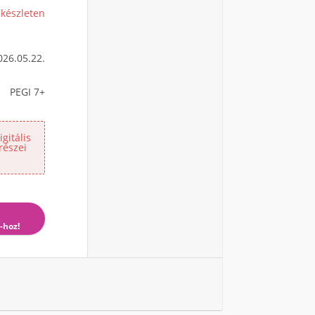
 készleten
026.05.22.
PEGI 7+
gitális
részei
-hoz!