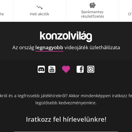


Bankmentes
rte
Heti akciók
OT
részletfizetés
Az ország
legnagyobb
videojáték üzlethálózata
król és a legfrissebb játékhírekről? Akkor mindenképpen iratkozz fe
legütősebb kedvezményeinkre.
Iratkozz fel hírlevelünkre!