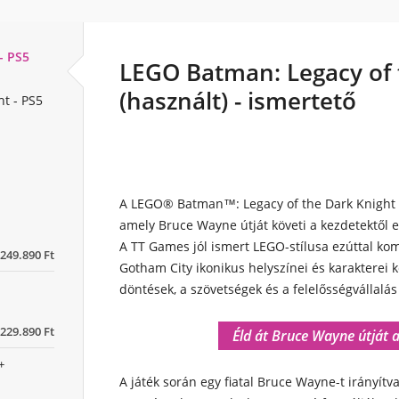
- PS5
LEGO Batman: Legacy of 
(használt) - ismertető
t - PS5
A LEGO® Batman™: Legacy of the Dark Knight e
amely Bruce Wayne útját követi a kezdetektől e
A TT Games jól ismert LEGO-stílusa ezúttal ko
249.890 Ft
Gotham City ikonikus helyszínei és karakterei k
döntések, a szövetségek és a felelősségvállalás
229.890 Ft
Éld át Bruce Wayne útját 
+
A játék során egy fiatal Bruce Wayne-t irányítv