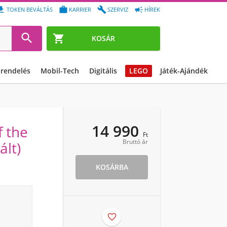




TOKEN BEVÁLTÁS
KARRIER
SZERVIZ
HÍREK


KOSÁR
őrendelés
Mobil-Tech
Digitális
LEGO
Játék-Ajándék
14 990
 the
Ft
Bruttó ár
ált)
KOSÁRBA
