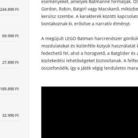
eseményeket, amelyek Batmanné formálják. Oly
Gordon, Robin, Batgirl vagy Macskanő, miközb
244.890 Ft
kerülsz szembe. A karakterek közötti kapcsolat
bontakoznak ki, erősítve a narratív élményt.
69.990 Ft
A megújult LEGO Batman harcrendszer gördülé
mozdulatokat és különféle kütyük használatát k
fedezhető fel, ahol a horogvető, a Batglider é
közlekedési lehetőségeket biztosítanak. A felfe
27.890 Ft
összefonódik, így a játék végig lendületes mar
189.890 Ft
32.990 Ft