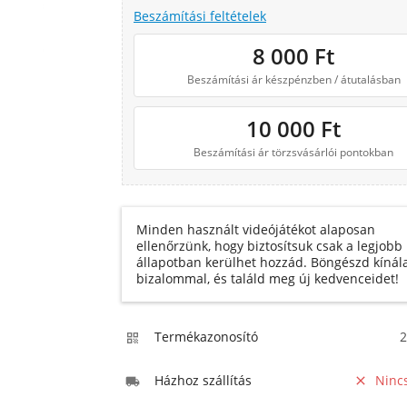
Beszámítási feltételek
8 000
Ft
Beszámítási ár készpénzben / átutalásban
10 000
Ft
Beszámítási ár törzsvásárlói pontokban
Minden használt videójátékot alaposan
ellenőrzünk, hogy biztosítsuk csak a legjobb
állapotban kerülhet hozzád. Böngészd kínál
bizalommal, és találd meg új kedvenceidet!
Termékazonosító
2

Házhoz szállítás
Ninc

