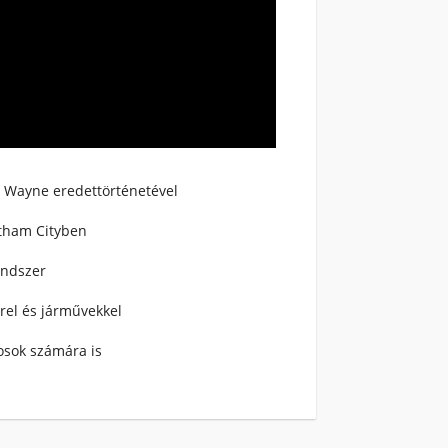
 Wayne eredettörténetével
otham Cityben
endszer
rrel és járművekkel
osok számára is