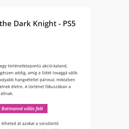
the Dark Knight - PS5
gy történetközpontú akció-kaland,
gészen addig, amíg a Sötét lovaggá válik.
molyabb hangvétellel párosul, miközben
elnek életre. A történet fókuszában a
 állnak.
a Batmanné válás felé
a élheted át azokat a sorsdöntő