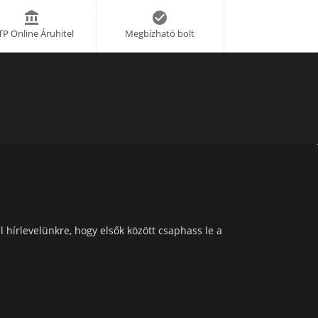


P Online Áruhitel
Megbízható bolt
l hírlevelünkre, hogy elsők között csaphass le a