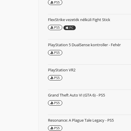
PS5
FlexStrike vezeték nélküli Fight Stick
PS5
PC
PlayStation 5 DualSense kontroller - Fehér
PS5
PlayStation VR2
PS5
Grand Theft Auto VI (GTA 6) - PS5
PS5
Resonance: A Plague Tale Legacy - PS5
PS5