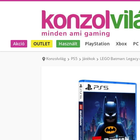
Akció
OUTLET
Használt
PlayStation
Xbox
PC
Konzolvilág
PS5
Játékok
LEGO Batman: Legacy of



