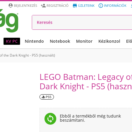




BEJELENTKEZÉS
REGISZTRÁCIÓ
ÜZLETEINK
INFORMÁCIÓK
KV PC
Nintendo
Notebook
Monitor
Kézikonzol
El
 the Dark Knight - PS5 (használt)
LEGO Batman: Legacy of
Dark Knight - PS5 (haszn
PS5
change_circle
Ebből a termékből még tudunk
beszámítani.