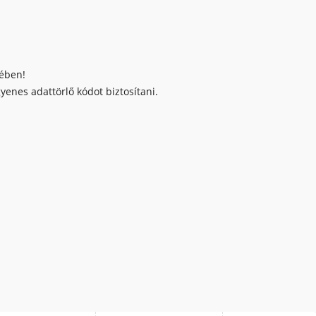
kében!
enes adattörlő kódot biztosítani.