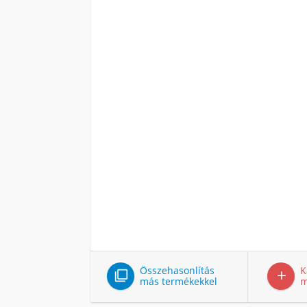
Összehasonlítás
K


más termékekkel
m