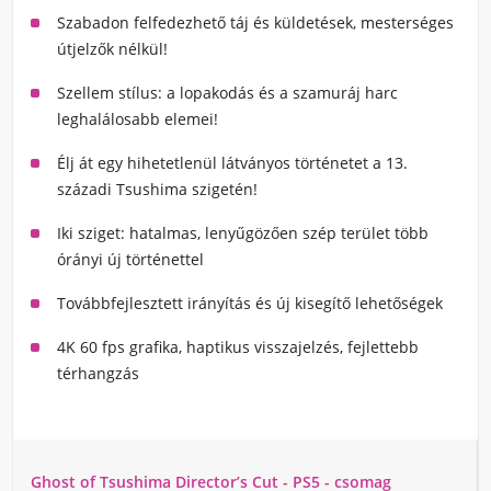
Szabadon felfedezhető táj és küldetések, mesterséges
útjelzők nélkül!
Szellem stílus: a lopakodás és a szamuráj harc
leghalálosabb elemei!
Élj át egy hihetetlenül látványos történetet a 13.
századi Tsushima szigetén!
Iki sziget: hatalmas, lenyűgözően szép terület több
órányi új történettel
Továbbfejlesztett irányítás és új kisegítő lehetőségek
4K 60 fps grafika, haptikus visszajelzés, fejlettebb
térhangzás
Ghost of Tsushima Director’s Cut - PS5 - csomag