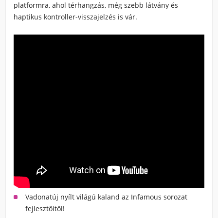
platformra, ahol térhangzás, még szebb látvány és
haptikus kontroller-visszajelzés is vár.
Vadonatúj nyílt világú kaland az Infamous sorozat
fejlesztőitől!