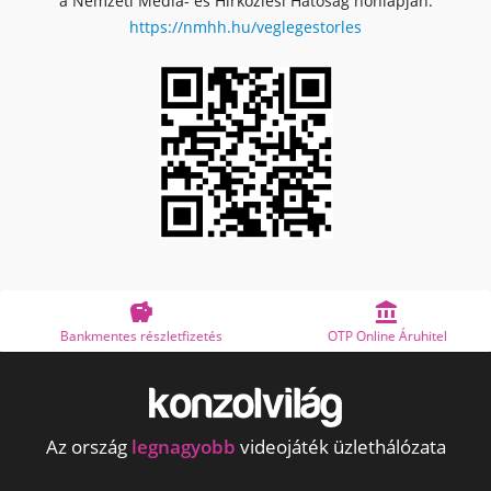
a Nemzeti Média- és Hírközlési Hatóság honlapján:
https://nmhh.hu/veglegestorles


Bankmentes részletfizetés
OTP Online Áruhitel
Az ország
legnagyobb
videojáték üzlethálózata