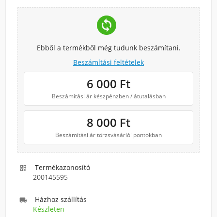
change_circle
Ebből a termékből még tudunk beszámítani.
Beszámítási feltételek
6 000
Ft
Beszámítási ár készpénzben / átutalásban
8 000
Ft
Beszámítási ár törzsvásárlói pontokban
Termékazonosító

200145595
Házhoz szállítás

Készleten