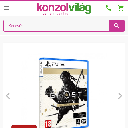





