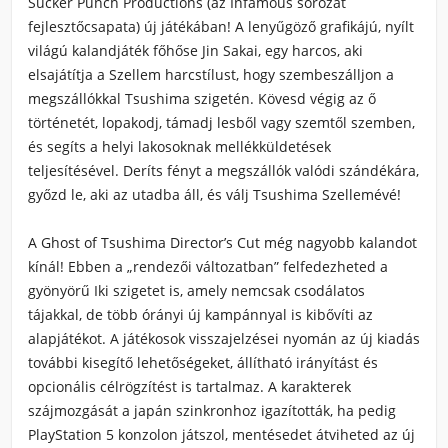
Sucker Punch Productions (az Infamous sorozat
fejlesztőcsapata) új játékában! A lenyűgöző grafikájú, nyílt
világú kalandjáték főhőse Jin Sakai, egy harcos, aki
elsajátítja a Szellem harcstílust, hogy szembeszálljon a
megszállókkal Tsushima szigetén. Kövesd végig az ő
történetét, lopakodj, támadj lesből vagy szemtől szemben,
és segíts a helyi lakosoknak mellékküldetések
teljesítésével. Deríts fényt a megszállók valódi szándékára,
győzd le, aki az utadba áll, és válj Tsushima Szellemévé!
A Ghost of Tsushima Director’s Cut még nagyobb kalandot
kínál! Ebben a „rendezői változatban” felfedezheted a
gyönyörű Iki szigetet is, amely nemcsak csodálatos
tájakkal, de több órányi új kampánnyal is kibővíti az
alapjátékot. A játékosok visszajelzései nyomán az új kiadás
további kisegítő lehetőségeket, állítható irányítást és
opcionális célrögzítést is tartalmaz. A karakterek
szájmozgását a japán szinkronhoz igazították, ha pedig
PlayStation 5 konzolon játszol, mentésedet átviheted az új