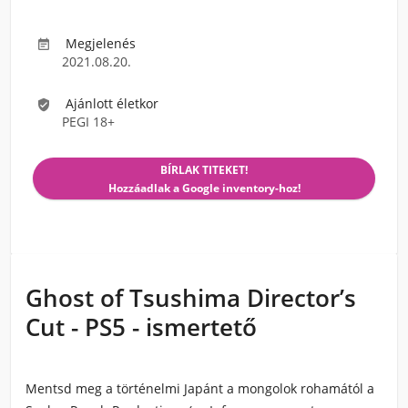
Megjelenés

2021.08.20.
Ajánlott életkor

PEGI 18+
BÍRLAK TITEKET!
Hozzáadlak a Google inventory-hoz!
Ghost of Tsushima Director’s
Cut - PS5 - ismertető
Mentsd meg a történelmi Japánt a mongolok rohamától a