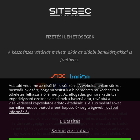
FIZETÉSI LEHETŐSÉGEK
A készpénzes vásárlás mellett, akár az alábbi bankkártyákkal is
fizethetsz:
Adataid védelme az első! Mi is sütizünk! A weboldalunkon sütiket
használunk azért, hogy biztosítsuk a hibamentes működést és a
tökéletes felhasználói élményt. Az elfogadás gombra kattintva
engedélyezed ezeknek a sütiknek a használatát, továbbá a
viselkedéssel kapcsolatos adatok átadását is. A süti beállításokat
bármikor módosíthatod a lenti kapcsolók segítségével.
További
információk
Az oldalon található képek némelyike csak illusztráció. A technikai
specifikációk, a csomagok tartalmi elemei és a szoftvereknél
Elutasítás
feltüntetett gépigények tájékoztató jellegűek, a fejlesztők és kiadók
fenntartják a jogot az esetleges tájékoztatás nélküli változtatásokra,
Személyre szabás
így ezekért a leírásokért cégünk felelősséget nem tud vállalni. Az
árváltoztatás jogát fenntartjuk! Az itt megjelent írásos anyagok a