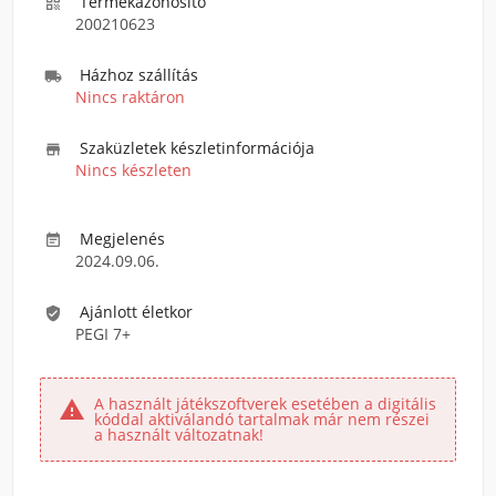
Termékazonosító

200210623
Házhoz szállítás

Nincs raktáron
Szaküzletek készletinformációja

Nincs készleten
Megjelenés

2024.09.06.
Ajánlott életkor

PEGI 7+
A használt játékszoftverek esetében a digitális

kóddal aktiválandó tartalmak már nem részei
a használt változatnak!