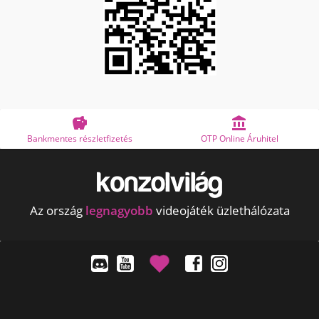


Bankmentes részletfizetés
OTP Online Áruhitel
Az ország
legnagyobb
videojáték üzlethálózata