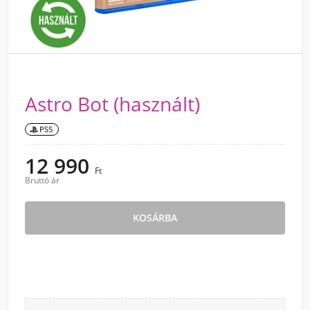
Astro Bot (használt)
PS5
12 990
Ft
Bruttó ár
KOSÁRBA