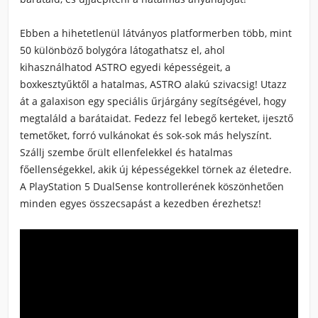
Ebben a hihetetlenül látványos platformerben több, mint
50 különböző bolygóra látogathatsz el, ahol
kihasználhatod ASTRO egyedi képességeit, a
boxkesztyűktől a hatalmas, ASTRO alakú szivacsig! Utazz
át a galaxison egy speciális űrjárgány segítségével, hogy
megtaláld a barátaidat. Fedezz fel lebegő kerteket, ijesztő
temetőket, forró vulkánokat és sok-sok más helyszínt.
Szállj szembe őrült ellenfelekkel és hatalmas
főellenségekkel, akik új képességekkel törnek az életedre.
A PlayStation 5 DualSense kontrollerének köszönhetően
minden egyes összecsapást a kezedben érezhetsz!