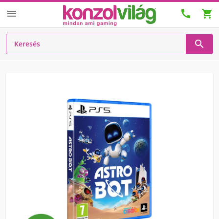



