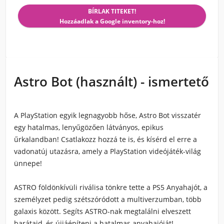
BÍRLAK TITEKET!
Hozzáadlak a Google inventory-hoz!
Astro Bot (használt) - ismertető
A PlayStation egyik legnagyobb hőse, Astro Bot visszatér
egy hatalmas, lenyűgözően látványos, epikus
űrkalandban! Csatlakozz hozzá te is, és kísérd el erre a
vadonatúj utazásra, amely a PlayStation videójáték-világ
ünnepe!
ASTRO földönkívüli riválisa tönkre tette a PS5 Anyahajót, a
személyzet pedig szétszóródott a multiverzumban, több
galaxis között. Segíts ASTRO-nak megtalálni elveszett
barátaid, és újjáépíteni a hatalmas anyahajóját!