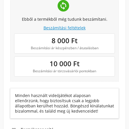
change_circle
Ebből a termékből még tudunk beszámítani.
Beszámítási feltételek
8 000
Ft
Beszámítási ár készpénzben / átutalásban
10 000
Ft
Beszámítási ár törzsvásárlói pontokban
Minden használt videójátékot alaposan
ellenőrzünk, hogy biztosítsuk csak a legjobb
állapotban kerülhet hozzád. Böngészd kínálatunkat
bizalommal, és találd meg új kedvenceidet!