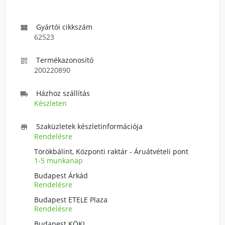
Gyártói cikkszám

62523
Termékazonosító

200220890
Házhoz szállítás

Készleten
Szaküzletek készletinformációja

Rendelésre
Törökbálint, Központi raktár - Áruátvételi pont
1-5 munkanap
Budapest Árkád
Rendelésre
Budapest ETELE Plaza
Rendelésre
Budapest KÖKI