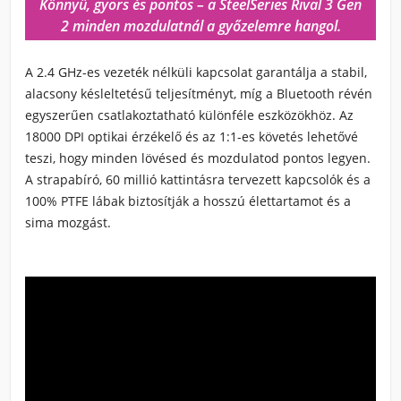
Könnyű, gyors és pontos – a SteelSeries Rival 3 Gen
2 minden mozdulatnál a győzelemre hangol.
A
2.4 GHz-es vezeték nélküli kapcsolat
garantálja a stabil,
alacsony késleltetésű teljesítményt, míg a
Bluetooth
révén
egyszerűen csatlakoztatható különféle eszközökhöz. Az
18000 DPI optikai érzékelő
és az
1:1-es követés
lehetővé
teszi, hogy minden lövésed és mozdulatod pontos legyen.
A strapabíró,
60 millió kattintásra tervezett kapcsolók
és a
100% PTFE lábak
biztosítják a hosszú élettartamot és a
sima mozgást.