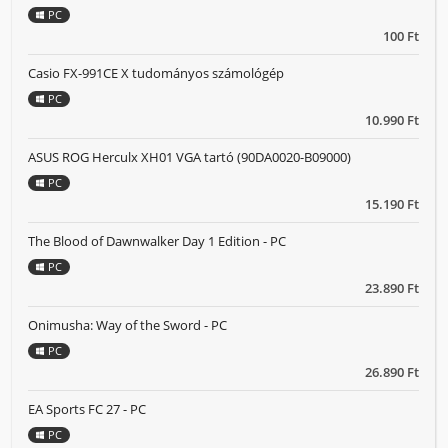
PC
100 Ft
Casio FX-991CE X tudományos számológép
PC
10.990 Ft
ASUS ROG Herculx XH01 VGA tartó (90DA0020-B09000)
PC
15.190 Ft
The Blood of Dawnwalker Day 1 Edition - PC
PC
23.890 Ft
Onimusha: Way of the Sword - PC
PC
26.890 Ft
EA Sports FC 27 - PC
PC