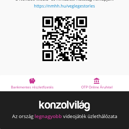
https://nmhh.hu/veglegestorles


Bankmentes részletfizetés
OTP Online Áruhitel
Az ország
legnagyobb
videojáték üzlethálózata