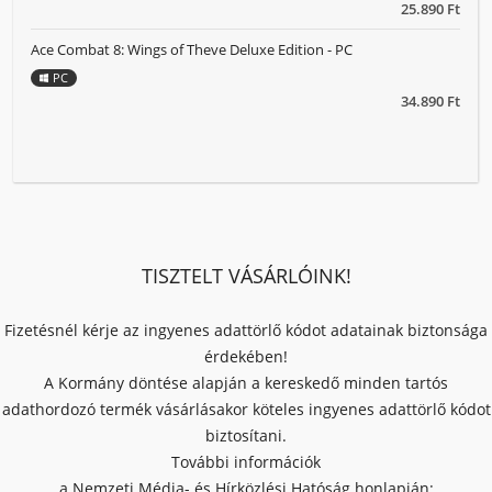
25.890 Ft
Ace Combat 8: Wings of Theve Deluxe Edition - PC
PC
34.890 Ft
TISZTELT VÁSÁRLÓINK!
Fizetésnél kérje az ingyenes adattörlő kódot adatainak biztonsága
érdekében!
A Kormány döntése alapján a kereskedő minden tartós
adathordozó termék vásárlásakor köteles ingyenes adattörlő kódot
biztosítani.
További információk
a Nemzeti Média- és Hírközlési Hatóság honlapján: