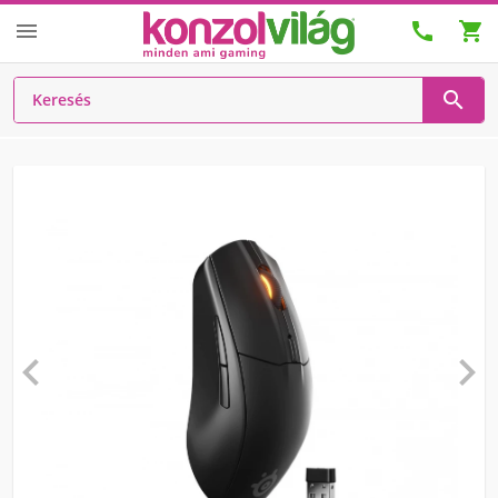





