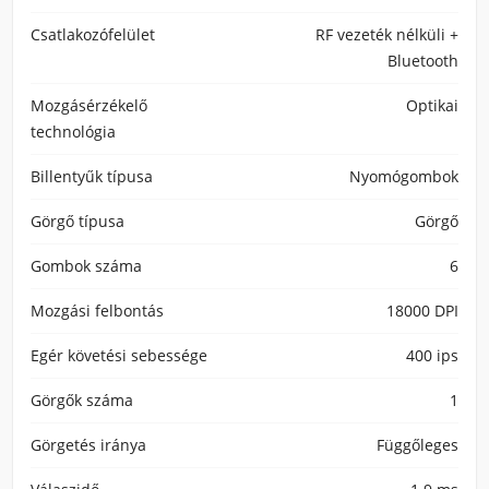
Csatlakozófelület
RF vezeték nélküli +
Bluetooth
Mozgásérzékelő
Optikai
technológia
Billentyűk típusa
Nyomógombok
Görgő típusa
Görgő
Gombok száma
6
Mozgási felbontás
18000 DPI
Egér követési sebessége
400 ips
Görgők száma
1
Görgetés iránya
Függőleges