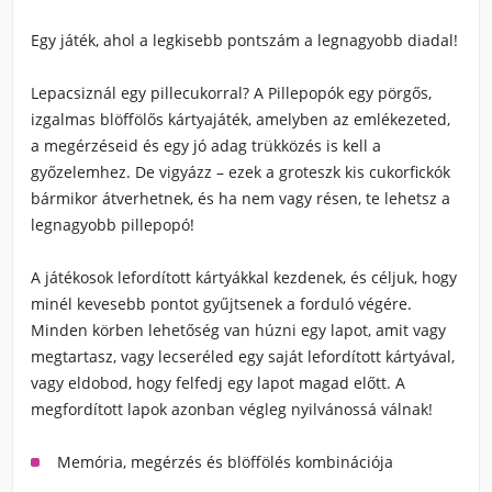
Egy játék, ahol a legkisebb pontszám a legnagyobb diadal!
Lepacsiznál egy pillecukorral? A Pillepopók egy pörgős,
izgalmas blöffölős kártyajáték, amelyben az emlékezeted,
a megérzéseid és egy jó adag trükközés is kell a
győzelemhez. De vigyázz – ezek a groteszk kis cukorfickók
bármikor átverhetnek, és ha nem vagy résen, te lehetsz a
legnagyobb pillepopó!
A játékosok lefordított kártyákkal kezdenek, és céljuk, hogy
minél kevesebb pontot gyűjtsenek a forduló végére.
Minden körben lehetőség van húzni egy lapot, amit vagy
megtartasz, vagy lecseréled egy saját lefordított kártyával,
vagy eldobod, hogy felfedj egy lapot magad előtt. A
megfordított lapok azonban végleg nyilvánossá válnak!
Memória, megérzés és blöffölés kombinációja