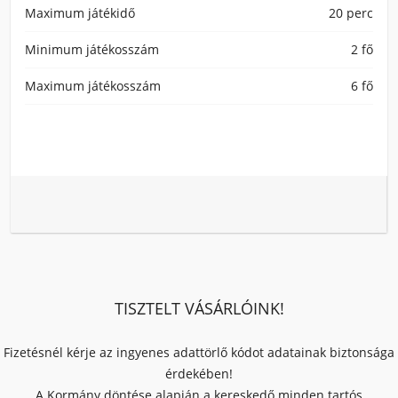
Maximum játékidő
20 perc
Minimum játékosszám
2 fő
Maximum játékosszám
6 fő
TISZTELT VÁSÁRLÓINK!
Fizetésnél kérje az ingyenes adattörlő kódot adatainak biztonsága
érdekében!
A Kormány döntése alapján a kereskedő minden tartós