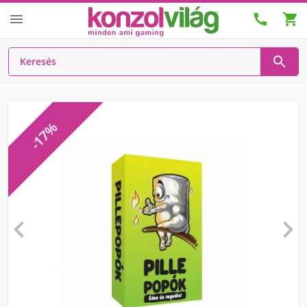




-17%

