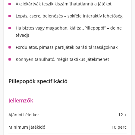
Akciókártyák teszik kiszámíthatatlanná a játékot
Lopás, csere, belenézés – sokféle interaktív lehetőség
Ha biztos vagy magadban, kiálts: „Pillepopó!” – de ne
tévedj!
Fordulatos, pimasz partijáték baráti társaságoknak
Könnyen tanulható, mégis taktikus játékmenet
Pillepopók specifikáció
Jellemzők
Ajánlott életkor
12 +
Minimum játékidő
10 perc