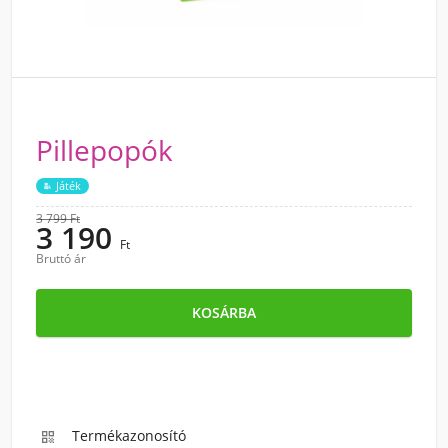
Pillepopók
Játék
3 799 Ft
3 190
Ft
Bruttó ár
KOSÁRBA
Termékazonosító
