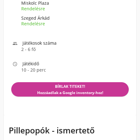
Miskolc Plaza
Rendelésre
Szeged Árkád
Rendelésre
Játékosok száma

2 - 6 fő
Játékidő

10 - 20 perc
BÍRLAK TITEKET!
Hozzáadlak a Google inventory-hoz!
Pillepopók - ismertető