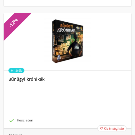
-12%
Játék
Bűnügyi krónikák

Készleten
Kívánságlista
