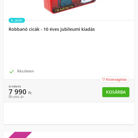
Játék
Robbanó cicák - 10 éves jubileumi kiadás

Készleten
Kívánságlista

9 199
Ft
7 990
KOSÁRBA
Ft
Bruttó ár