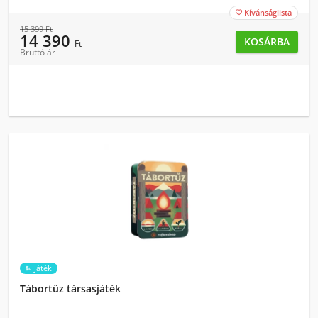
Kívánságlista

15 399
Ft
14 390
KOSÁRBA
Ft
Bruttó ár
Játék
Tábortűz társasjáték