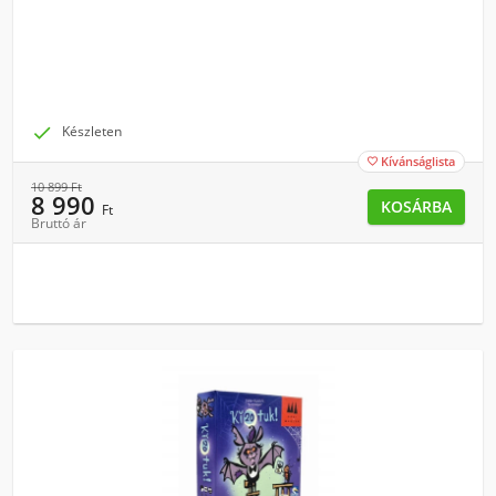

Készleten
Kívánságlista

10 899
Ft
8 990
KOSÁRBA
Ft
Bruttó ár