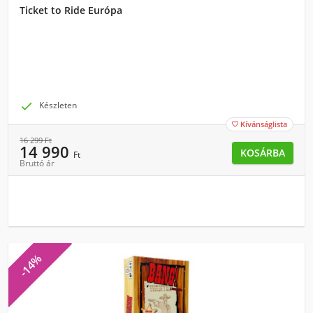
Ticket to Ride Európa

Készleten
Kívánságlista

16 299
Ft
14 990
KOSÁRBA
Ft
Bruttó ár
-14%