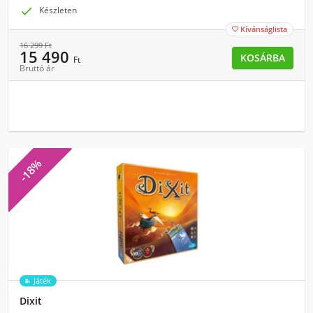

Készleten
Kívánságlista

16 299
Ft
15 490
KOSÁRBA
Ft
Bruttó ár
-18%
Játék
Dixit