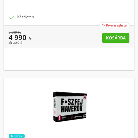

Készleten
Kívánságlista

5 599
Ft
4 990
KOSÁRBA
Ft
Bruttó ár
Játék