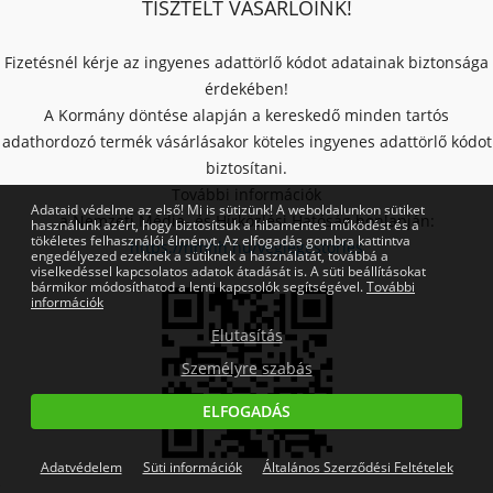
TISZTELT VÁSÁRLÓINK!
Fizetésnél kérje az ingyenes adattörlő kódot adatainak biztonsága
érdekében!
A Kormány döntése alapján a kereskedő minden tartós
adathordozó termék vásárlásakor köteles ingyenes adattörlő kódot
biztosítani.
További információk
Adataid védelme az első! Mi is sütizünk! A weboldalunkon sütiket
a Nemzeti Média- és Hírközlési Hatóság honlapján:
használunk azért, hogy biztosítsuk a hibamentes működést és a
tökéletes felhasználói élményt. Az elfogadás gombra kattintva
https://nmhh.hu/veglegestorles
engedélyezed ezeknek a sütiknek a használatát, továbbá a
viselkedéssel kapcsolatos adatok átadását is. A süti beállításokat
bármikor módosíthatod a lenti kapcsolók segítségével.
További
információk
Elutasítás
Személyre szabás
ELFOGADÁS
Adatvédelem
Süti információk
Általános Szerződési Feltételek