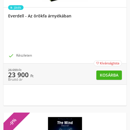
Játék
Everdell - Az örökfa árnyékában

Készleten
Kívánságlista

26 099
Ft
23 900
KOSÁRBA
Ft
Bruttó ár
-9%