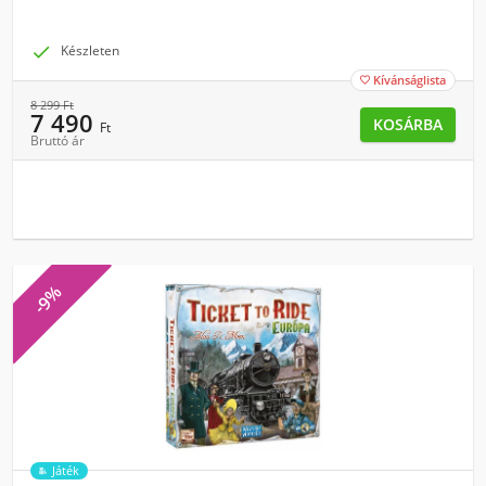

Készleten
Kívánságlista

8 299
Ft
7 490
KOSÁRBA
Ft
Bruttó ár
-9%
Játék