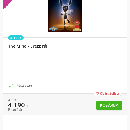
Játék
The Mind - Érezz rá!

Készleten
Kívánságlista

4 599
Ft
4 190
KOSÁRBA
Ft
Bruttó ár