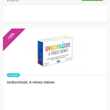
Bruttó ár
-18%
Játék
Unikornisok: A rémes ménes