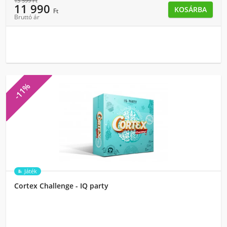
13 599
Ft
11 990
KOSÁRBA
Ft
Bruttó ár
-11%
Játék
Cortex Challenge - IQ party