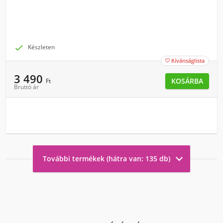

Készleten
Kívánságlista

3 490
KOSÁRBA
Ft
Bruttó ár

További termékek (hátra van: 135 db)