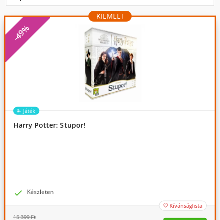
KIEMELT
-49%
Játék
Harry Potter: Stupor!

Készleten
Kívánságlista

15 399
Ft