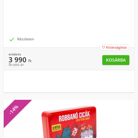

Készleten
Kívánságlista

4 599
Ft
3 990
KOSÁRBA
Ft
Bruttó ár
-14%