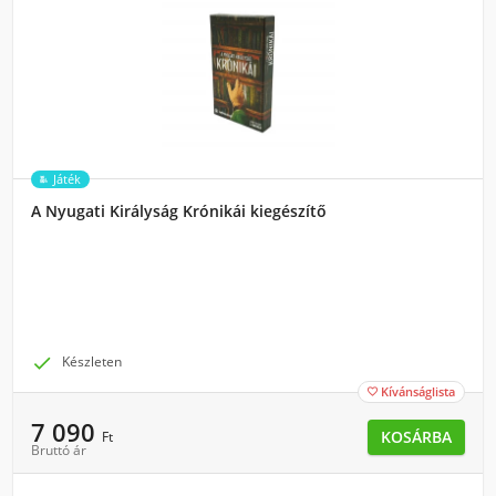
Játék
A Nyugati Királyság Krónikái kiegészítő

Készleten
Kívánságlista

7 090
KOSÁRBA
Ft
Bruttó ár