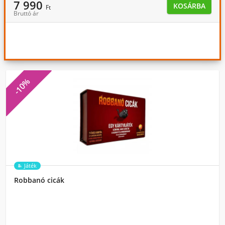
7 990
KOSÁRBA
Ft
Bruttó ár
-10%
Játék
Robbanó cicák