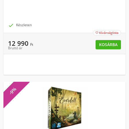

Készleten
Kívánságlista

12 990
KOSÁRBA
Ft
Bruttó ár
-9%