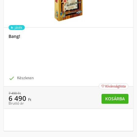
Játék
Bang!

Készleten
Kívánságlista

7 490
Ft
6 490
KOSÁRBA
Ft
Bruttó ár