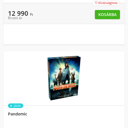
Kívánságlista

12 990
KOSÁRBA
Ft
Bruttó ár
Játék
Pandemic