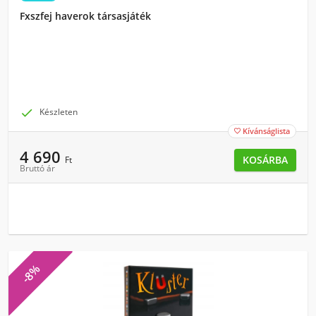
Fxszfej haverok társasjáték

Készleten
Kívánságlista

4 690
KOSÁRBA
Ft
Bruttó ár
-8%