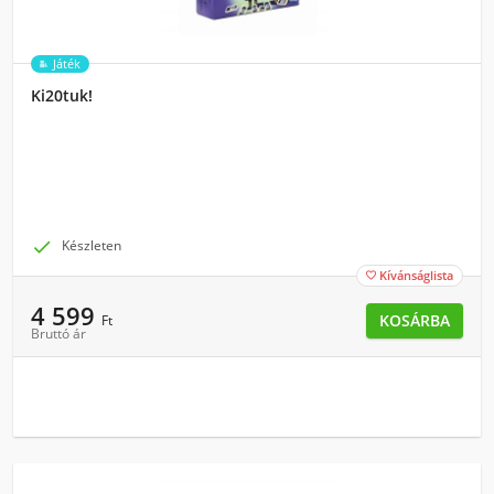
Játék
Ki20tuk!

Készleten
Kívánságlista

4 599
KOSÁRBA
Ft
Bruttó ár