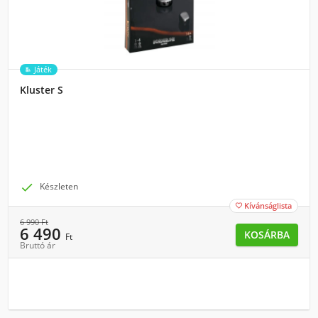
Játék
Kluster S

Készleten
Kívánságlista

6 990
Ft
6 490
KOSÁRBA
Ft
Bruttó ár