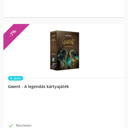
-7%
Játék
Gwent - A legendás kártyajáték

Készleten