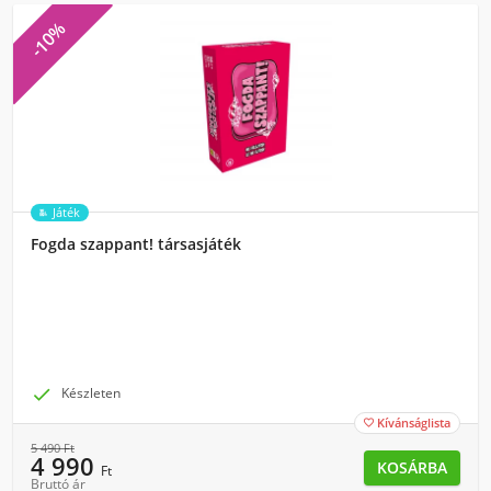
-10%
Játék
Fogda szappant! társasjáték

Készleten
Kívánságlista

5 490
Ft
4 990
KOSÁRBA
Ft
Bruttó ár