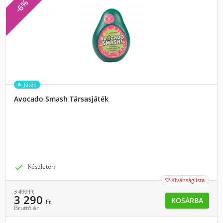
-6%
Játék
Avocado Smash Társasjáték

Készleten
Kívánságlista

3 490
Ft
3 290
KOSÁRBA
Ft
Bruttó ár