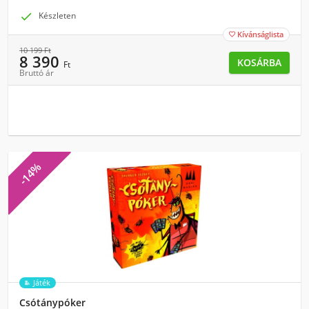

Készleten
Kívánságlista

10 199
Ft
8 390
KOSÁRBA
Ft
Bruttó ár
-14%
Játék
Csótánypóker