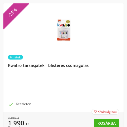
-21%
Játék
Kwatro társasjáték - blisteres csomagolás

Készleten
Kívánságlista

2 490
Ft
1 990
KOSÁRBA
Ft