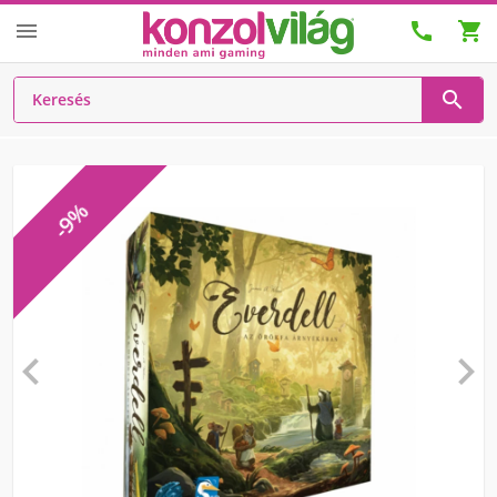




-9%

