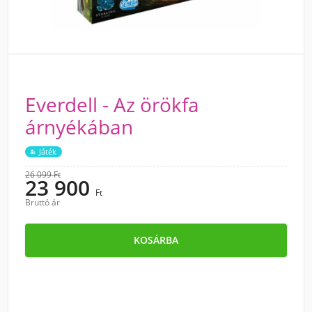
Everdell - Az örökfa
árnyékában
Játék
26 099 Ft
23 900
Ft
Bruttó ár
KOSÁRBA