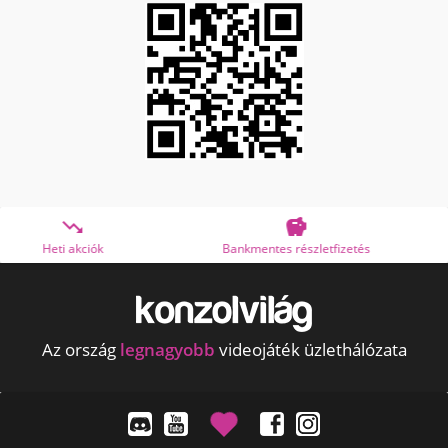


Bankmentes részletfizetés
OTP Online Áruhitel
Az ország
legnagyobb
videojáték üzlethálózata