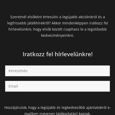
Szeretnél elsőként értesülni a legújabb akcióinkról és a
legfrissebb játékhírekről? Akkor mindenképpen iratkozz fel
hírlevelünkre, hogy elsők között csaphass le a legütősebb
kedvezményeinkre.
Iratkozz fel hírlevelünkre!
Hozzájárulok, hogy a legújabb és legkedvezőbb ajánlatokról e-
mailben ingyenes tájékoztatást kapjak.