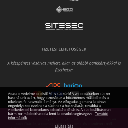
FIZETÉSI LEHETŐSÉGEK
A készpénzes vásárlás mellett, akár az alábbi bankkártyákkal is
fizethetsz:
Adataid védelme az első! Mi is sütizünk! A weboldalunkon sütiket
használunk azért, hogy biztosítsuk a hibamentes működést és a
tökéletes felhasználói élményt. Az elfogadás gombra kattintva
engedélyezed ezeknek a sütiknek a használatát, továbbá a
viselkedéssel kapcsolatos adatok átadását is. A süti beállításokat
bármikor módosíthatod a lenti kapcsolók segítségével.
További
információk
Az oldalon található képek némelyike csak illusztráció. A technikai
specifikációk, a csomagok tartalmi elemei és a szoftvereknél
Elutasítás