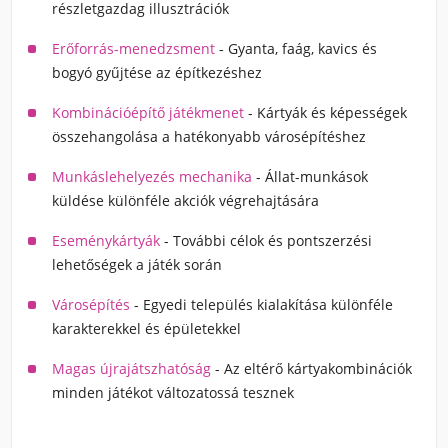
részletgazdag illusztrációk
Erőforrás-menedzsment
- Gyanta, faág, kavics és
bogyó gyűjtése az építkezéshez
Kombinációépítő játékmenet
- Kártyák és képességek
összehangolása a hatékonyabb városépítéshez
Munkáslehelyezés mechanika
- Állat-munkások
küldése különféle akciók végrehajtására
Eseménykártyák
- További célok és pontszerzési
lehetőségek a játék során
Városépítés
- Egyedi település kialakítása különféle
karakterekkel és épületekkel
Magas újrajátszhatóság
- Az eltérő kártyakombinációk
minden játékot változatossá tesznek