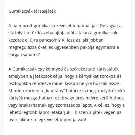
Gumikacsák társasjáték
A halmozott gumikacsa kevesebb habbal jár! De vigyázz:
víz folyik a fürdőszoba ajtaja alól – talán a gumikacsák
kezdtek el újra pancsolni? Ki lesz az, aki jobban
megregulázza őket, és ügyesebben pakolja egymásra a
sárga csapatot?
A Gumikacsák egy könnyed és szórakoztató kártyajáték,
amelyben a játékosok célja, hogy a kártyáikat sorokba és
oszlopokba rendezve minél kisebb helyre húzzák össze.
Minden körben a „kapitány” határozza meg, melyik értékű
kártyák mozgathatóak: ezek vagy üres helyre kerülhetnek,
vagy letakarhatnak egy szomszédos lapot. A cél az, hogy a
lehető legtöbb lapot letakarjuk – hiszen a játék végén az
nyer, akinek a legkevesebb pontja van!