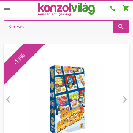




-11%

