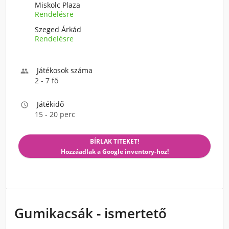
Miskolc Plaza
Rendelésre
Szeged Árkád
Rendelésre
Játékosok száma

2 - 7 fő
Játékidő

15 - 20 perc
BÍRLAK TITEKET!
Hozzáadlak a Google inventory-hoz!
Gumikacsák - ismertető