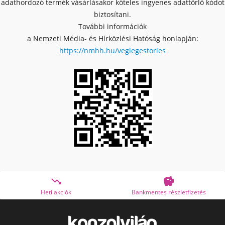
adathordozó termék vásárlásakor köteles ingyenes adattörlő kódot
biztosítani.
További információk
a Nemzeti Média- és Hírközlési Hatóság honlapján:
https://nmhh.hu/veglegestorles


ciók
Bankmentes részletfizetés
OTP Online