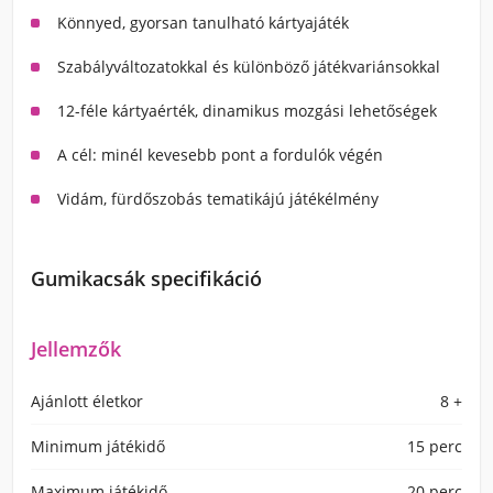
Könnyed, gyorsan tanulható kártyajáték
Szabályváltozatokkal és különböző játékvariánsokkal
12-féle kártyaérték, dinamikus mozgási lehetőségek
A cél: minél kevesebb pont a fordulók végén
Vidám, fürdőszobás tematikájú játékélmény
Gumikacsák specifikáció
Jellemzők
Ajánlott életkor
8 +
Minimum játékidő
15 perc
Maximum játékidő
20 perc