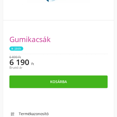
Gumikacsák
Játék
6 899 Ft
6 190
Ft
Bruttó ár
KOSÁRBA
Termékazonosító
