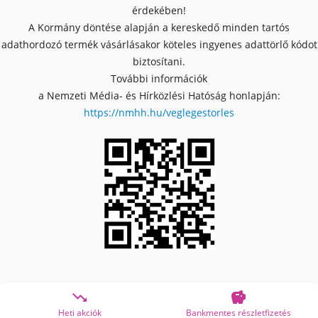
érdekében!
A Kormány döntése alapján a kereskedő minden tartós
adathordozó termék vásárlásakor köteles ingyenes adattörlő kódot
biztosítani.
További információk
a Nemzeti Média- és Hírközlési Hatóság honlapján:
https://nmhh.hu/veglegestorles


iók
Bankmentes részletfizetés
OTP Online Á