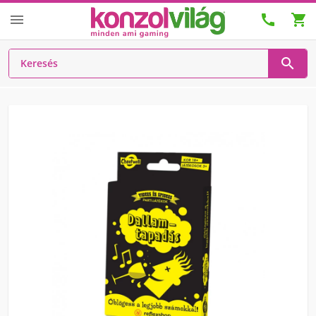



