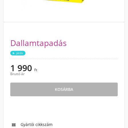
Dallamtapadás
Játék
1 990
Ft
Bruttó ár
KOSÁRBA
Gyártói cikkszám
