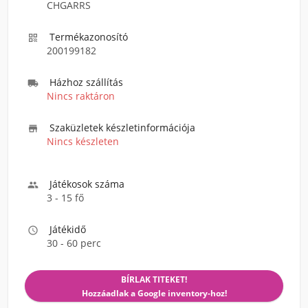
CHGARRS
Termékazonosító

200199182
Házhoz szállítás

Nincs raktáron
Szaküzletek készletinformációja

Nincs készleten
Játékosok száma

3 - 15 fő
Játékidő

30 - 60 perc
BÍRLAK TITEKET!
Hozzáadlak a Google inventory-hoz!