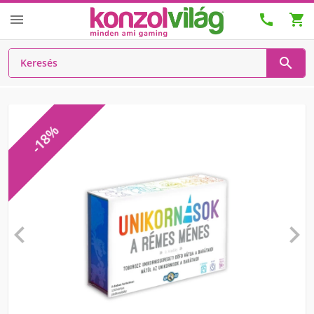




-18%

