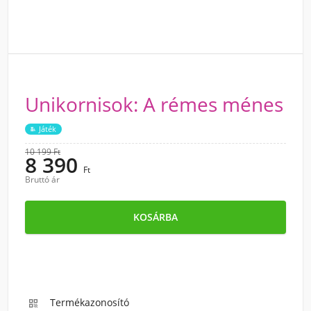
Unikornisok: A rémes ménes
Játék
10 199 Ft
8 390
Ft
Bruttó ár
KOSÁRBA
Termékazonosító
