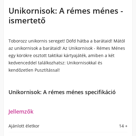
Unikornisok: A rémes ménes -
ismertető
Toborozz unikornis sereget! Döfd hátba a barátaid! Mától
az unikornisok a barátaid! Az Unikornisok - Rémes Ménes
egy körökre osztott taktikai kártyajáték, amiben a két
kedvenceddel találkozhatsz: Unikornisokkal és
kendőzetlen Pusztítással!
Unikornisok: A rémes ménes specifikáció
Jellemzők
Ajánlott életkor
14 +