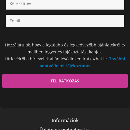
Hozzájárulok, hogy a legújabb és legkedvezőbb ajánlatokról e-
mailben ingyenes tájékoztatást kapjak.
Hírlevélről a hírlevelek alján lévő linken iratkozhat le.
További
adatvédelmi tájékoztatás
Információk
Üzleteink nyitvatartása