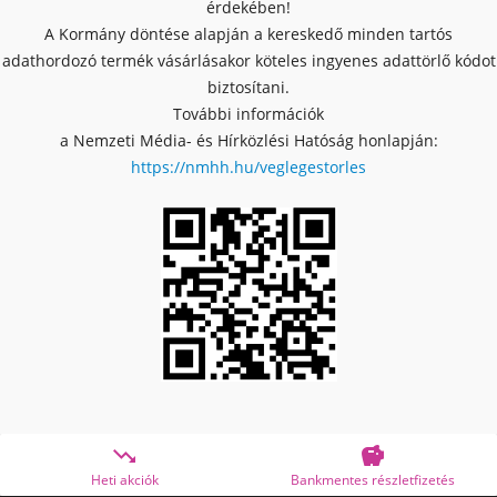
érdekében!
A Kormány döntése alapján a kereskedő minden tartós
adathordozó termék vásárlásakor köteles ingyenes adattörlő kódot
biztosítani.
További információk
a Nemzeti Média- és Hírközlési Hatóság honlapján:
https://nmhh.hu/veglegestorles


eti akciók
Bankmentes részletfizetés
OTP O