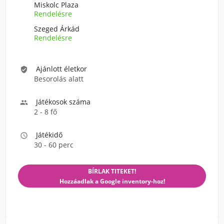
Miskolc Plaza
Rendelésre
Szeged Árkád
Rendelésre
Ajánlott életkor

Besorolás alatt
Játékosok száma

2 - 8 fő
Játékidő

30 - 60 perc
BÍRLAK TITEKET!
Hozzáadlak a Google inventory-hoz!