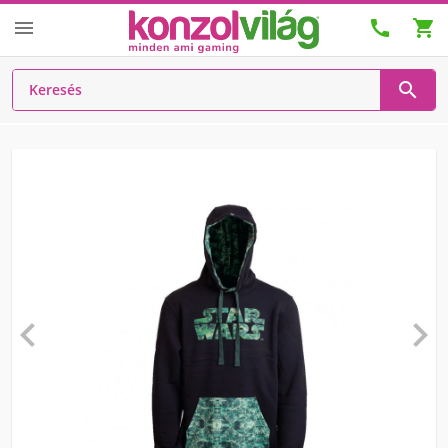





