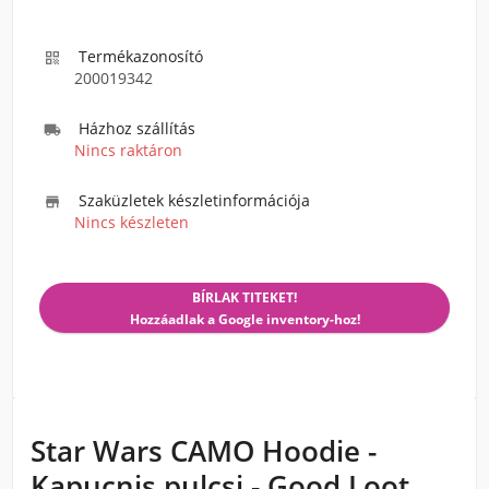
Termékazonosító

200019342
Házhoz szállítás

Nincs raktáron
Szaküzletek készletinformációja

Nincs készleten
BÍRLAK TITEKET!
Hozzáadlak a Google inventory-hoz!
Star Wars CAMO Hoodie -
Kapucnis pulcsi - Good Loot