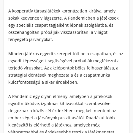
A kooperatív társasjátékok koronázatlan királya, amely
sokak kedvence világszerte. A Pandemicben a játékosok
egy speciális csapat tagjaiként lépnek szolgálatba, és
összehangoltan próbálják visszaszorítani a világot
fenyegető járványokat.
Minden játékos egyedi szerepet tölt be a csapatban, és az
egyedi képességeik segítségével próbálják megfékezni a
terjedő vírusokat. Az akciópontok bölcs felhasználása, a
stratégiai döntések meghozatala és a csapatmunka
kulcsfontosságú a siker érdekében.
A Pandemic egy olyan élmény, amelyben a játékosok
együttműködve, izgalmas kihívásokkal szembesülve
dolgoznak a közös cél érdekében: meg kell menteni az
emberiséget a járványok pusztításától. Ráadásul több
kiegészítő is elérhető a játékhoz, amelyek még
változatosabbá és érdekesebbé teszik a játékmenetet.