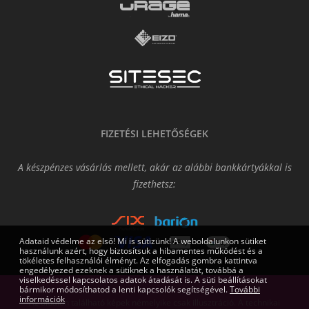
FIZETÉSI LEHETŐSÉGEK
A készpénzes vásárlás mellett, akár az alábbi bankkártyákkal is
fizethetsz:
Adataid védelme az első! Mi is sütizünk! A weboldalunkon sütiket
használunk azért, hogy biztosítsuk a hibamentes működést és a
tökéletes felhasználói élményt. Az elfogadás gombra kattintva
engedélyezed ezeknek a sütiknek a használatát, továbbá a
viselkedéssel kapcsolatos adatok átadását is. A süti beállításokat
bármikor módosíthatod a lenti kapcsolók segítségével.
További
információk
Az oldalon található képek némelyike csak illusztráció. A technikai