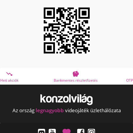


Bankmentes részletfizetés
OTP Online Áruhitel
Az ország
legnagyobb
videojáték üzlethálózata