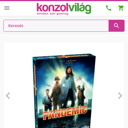





