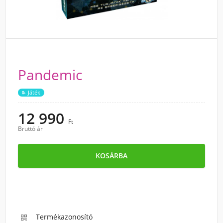
Pandemic
Játék
12 990
Ft
Bruttó ár
KOSÁRBA
Termékazonosító
