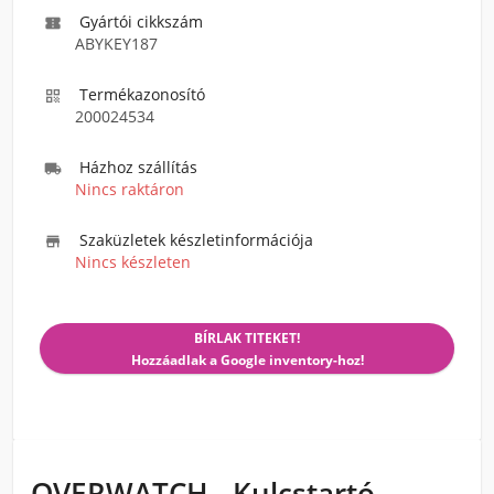
Gyártói cikkszám

ABYKEY187
Termékazonosító

200024534
Házhoz szállítás

Nincs raktáron
Szaküzletek készletinformációja

Nincs készleten
BÍRLAK TITEKET!
Hozzáadlak a Google inventory-hoz!
OVERWATCH - Kulcstartó