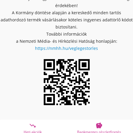
érdekében!
A Kormány döntése alapján a kereskedő minden tartós
adathordozó termék vásárlásakor köteles ingyenes adattörlő kódot
biztosítani.
További információk
a Nemzeti Média- és Hírközlési Hatóság honlapján:
https://nmhh.hu/veglegestorles


Bankmentes részletfizetés
OTP Online Áruhitel