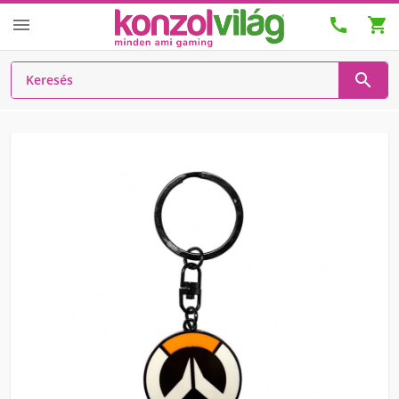



