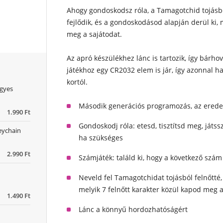
Ahogy gondoskodsz róla, a Tamagotchid tojásbó
fejlődik, és a gondoskodásod alapján derül ki, 
meg a sajátodat.
Az apró készülékhez lánc is tartozik, így bárh
játékhoz egy CR2032 elem is jár, így azonnal ha
kortól.
egyes
Második generációs programozás, az erede
1.990 Ft
Gondoskodj róla: etesd, tisztítsd meg, játss
eychain
ha szükséges
2.990 Ft
Számjáték: találd ki, hogy a következő sz
Neveld fel Tamagotchidat tojásból felnőtté
melyik 7 felnőtt karakter közül kapod meg 
1.490 Ft
Lánc a könnyű hordozhatóságért