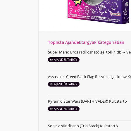
Toplista Ajándéktárgyak kategóriában
Super Mario Bros radírozható gél toll (1 db) – V
AJÁNDÉKTÁRGY
Assassin's Creed Black Flag Resynced Jackdaw K
AJÁNDÉKTÁRGY
Pyramid Star Wars (DARTH VADER) Kulcstartó
AJÁNDÉKTÁRGY
Sonic a sündisznó (Trio Stack) Kulcstartó