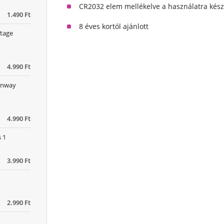
CR2032 elem mellékelve a használatra kész
1.490 Ft
8 éves kortól ajánlott
ntage
4.990 Ft
Kenway
4.990 Ft
 1
3.990 Ft
2.990 Ft