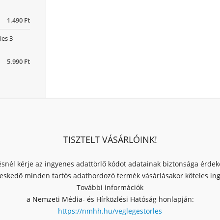
1.490 Ft
ies 3
5.990 Ft
TISZTELT VÁSÁRLÓINK!
ésnél kérje az ingyenes adattörlő kódot adatainak biztonsága érde
skedő minden tartós adathordozó termék vásárlásakor köteles ingy
További információk
a Nemzeti Média- és Hírközlési Hatóság honlapján:
https://nmhh.hu/veglegestorles