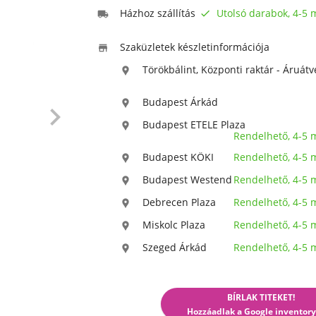
Házhoz szállítás
Utolsó darabok, 4-5


Szaküzletek készletinformációja

Törökbálint, Központi raktár - Áruátv

Budapest Árkád


Budapest ETELE Plaza

Rendelhető, 4-5
Budapest KÖKI
Rendelhető, 4-5

Budapest Westend
Rendelhető, 4-5

Debrecen Plaza
Rendelhető, 4-5

Miskolc Plaza
Rendelhető, 4-5

Szeged Árkád
Rendelhető, 4-5

BÍRLAK TITEKET!
Hozzáadlak a Google inventory