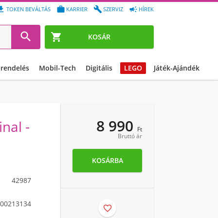




TOKEN BEVÁLTÁS
KARRIER
SZERVIZ
HÍREK


KOSÁR
őrendelés
Mobil-Tech
Digitális
LEGO
Játék-Ajándék
8 990
nal -
Ft
Bruttó ár
KOSÁRBA
42987
00213134
