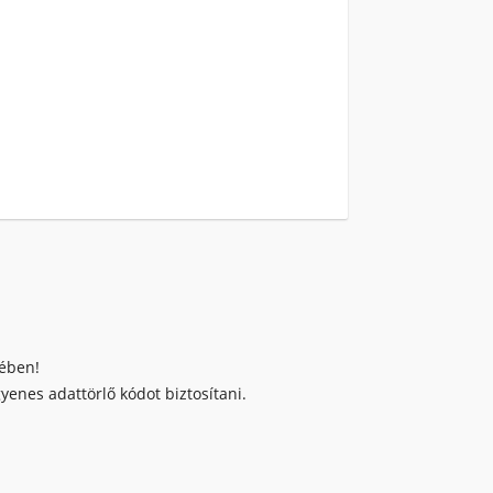
kében!
enes adattörlő kódot biztosítani.