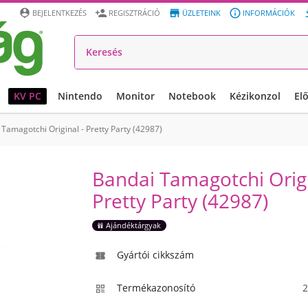




BEJELENTKEZÉS
REGISZTRÁCIÓ
ÜZLETEINK
INFORMÁCIÓK
KV PC
Nintendo
Monitor
Notebook
Kézikonzol
El
Tamagotchi Original - Pretty Party (42987)
Bandai Tamagotchi Origi
Pretty Party (42987)
Ajándéktárgyak
Gyártói cikkszám

Termékazonosító
2
