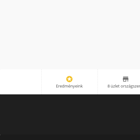


Eredményeink
8 üzlet országsze