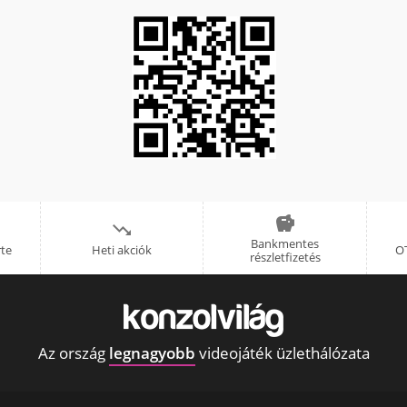


Bankmentes
rte
Heti akciók
OT
részletfizetés
Az ország
legnagyobb
videojáték üzlethálózata