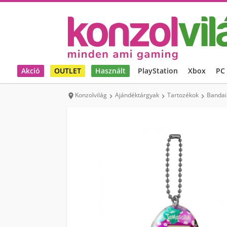
Akció
OUTLET
Használt
PlayStation
Xbox
PC
Konzolvilág
Ajándéktárgyak
Tartozékok
Bandai 



