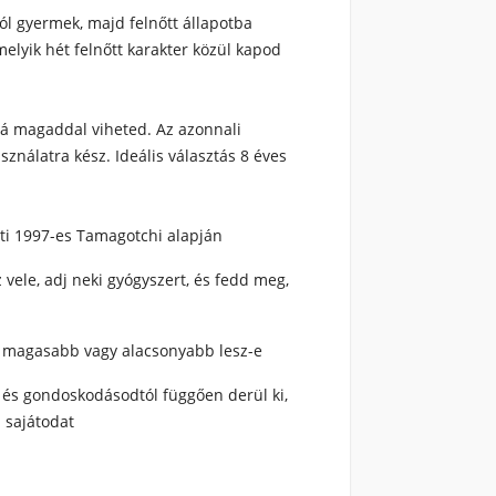
l gyermek, majd felnőtt állapotba
melyik hét felnőtt karakter közül kapod
ová magaddal viheted. Az azonnali
sználatra kész. Ideális választás 8 éves
ti 1997-es Tamagotchi alapján
z vele, adj neki gyógyszert, és fedd meg,
ám magasabb vagy alacsonyabb lesz-e
, és gondoskodásodtól függően derül ki,
a sajátodat