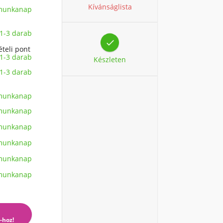
Kívánságlista
 munkanap
1-3 darab

ételi pont
1-3 darab
Készleten
1-3 darab
 munkanap
 munkanap
 munkanap
 munkanap
 munkanap
 munkanap
-hoz!