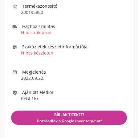
Termékazonosító

200195880
Házhoz szállítás

Nincs raktáron
Szaküzletek készletinformációja

Nincs készleten
Megjelenés

2022.09.22.
Ajánlott életkor

PEGI 16+
BÍRLAK TITEKET!
Hozzáadlak a Google inventory-hoz!