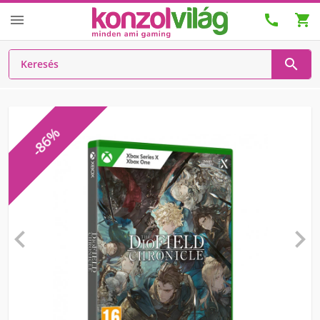




-86%

