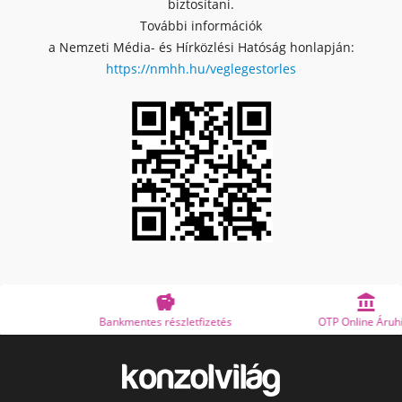
biztosítani.
További információk
a Nemzeti Média- és Hírközlési Hatóság honlapján:
https://nmhh.hu/veglegestorles


Bankmentes részletfizetés
OTP Online Áruhitel