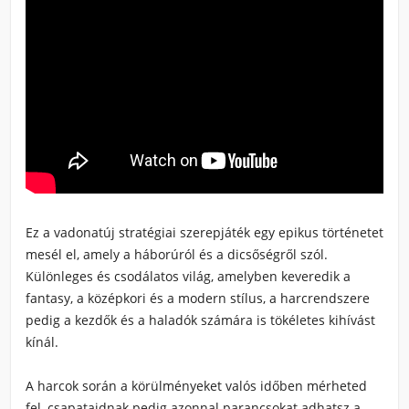
Ez a vadonatúj stratégiai szerepjáték egy epikus történetet
mesél el, amely a háborúról és a dicsőségről szól.
Különleges és csodálatos világ, amelyben keveredik a
fantasy, a középkori és a modern stílus, a harcrendszere
pedig a kezdők és a haladók számára is tökéletes kihívást
kínál.
A harcok során a körülményeket valós időben mérheted
fel, csapataidnak pedig azonnal parancsokat adhatsz a