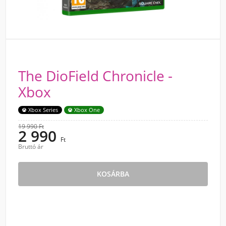
The DioField Chronicle -
Xbox
Xbox Series
Xbox One
19 990 Ft
2 990
Ft
Bruttó ár
KOSÁRBA