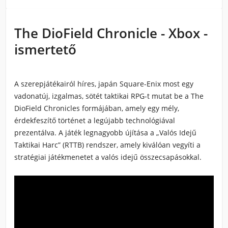
The DioField Chronicle - Xbox -
ismertető
A szerepjátékairól híres, japán Square-Enix most egy
vadonatúj, izgalmas, sötét taktikai RPG-t mutat be a The
DioField Chronicles formájában, amely egy mély,
érdekfeszítő történet a legújabb technológiával
prezentálva. A játék legnagyobb újítása a „Valós Idejű
Taktikai Harc” (RTTB) rendszer, amely kiválóan vegyíti a
stratégiai játékmenetet a valós idejű összecsapásokkal.