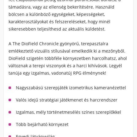
támadásra, vagy az ellenség bekerítésére. Használd
bölcsen a különböző egységeket, képességeket,
karakterosztályokat és felszereléseket, hogy minél
sikeresebben teljesíthesd az aktuális küldetést.
A The DioField Chronicle gyönyörű, terepasztalra
emlékeztető vizuális stílusával emelkedik ki a mezőnyből.
DioField szigetén többféle környezetben harcolhatsz, ahol
változnak a terepi viszonyok és a harci kihívások. Legyél
tanúja egy izgalmas, vadonatúj RPG élménynek!
Nagyszabású szerepjáték izometrikus kameranézettel
Valós idejű stratégiai játékmenet és harcrendszer
Izgalmas, mély történetmesélés színes szereplőkkel
Több bejárható környezet
Egyedi látványvilág