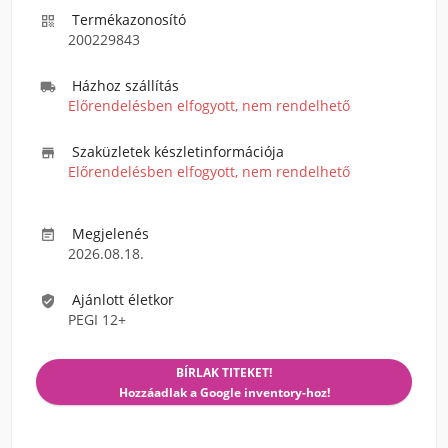
Termékazonosító

200229843
Házhoz szállítás

Előrendelésben elfogyott, nem rendelhető
Szaküzletek készletinformációja

Előrendelésben elfogyott, nem rendelhető
Megjelenés

2026.08.18.
Ajánlott életkor

PEGI 12+
BÍRLAK TITEKET!
Hozzáadlak a Google inventory-hoz!