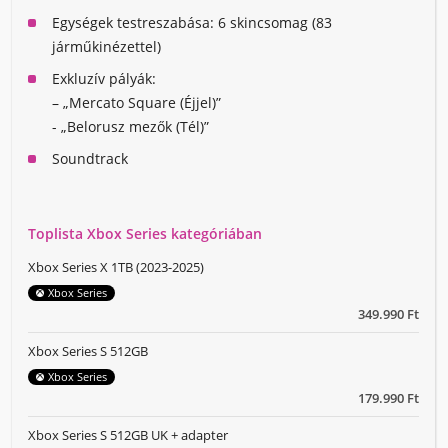
Egységek testreszabása: 6 skincsomag (83
járműkinézettel)
Exkluzív pályák:
– „Mercato Square (Éjjel)”
- „Belorusz mezők (Tél)”
Soundtrack
Toplista Xbox Series kategóriában
Xbox Series X 1TB (2023-2025)
Xbox Series
349.990 Ft
Xbox Series S 512GB
Xbox Series
179.990 Ft
Xbox Series S 512GB UK + adapter