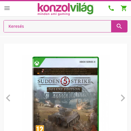





