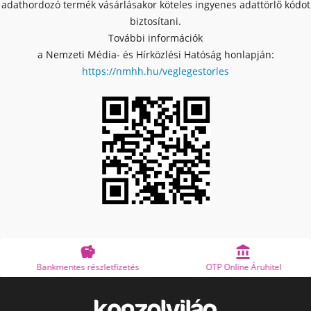
adathordozó termék vásárlásakor köteles ingyenes adattörlő kódot
biztosítani.
További információk
a Nemzeti Média- és Hírközlési Hatóság honlapján:
https://nmhh.hu/veglegestorles


Bankmentes részletfizetés
OTP Online Áruhitel