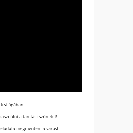
rk világában
használni a tanítási szünetet!
 feladata megmenteni a várost