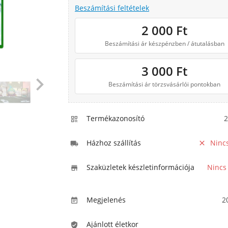
Beszámítási feltételek
2 000
Ft
Beszámítási ár készpénzben / átutalásban
3 000
Ft

Beszámítási ár törzsvásárlói pontokban
Termékazonosító
2

Házhoz szállítás
Ninc


Szaküzletek készletinformációja
Nincs

Megjelenés
2

Ajánlott életkor
