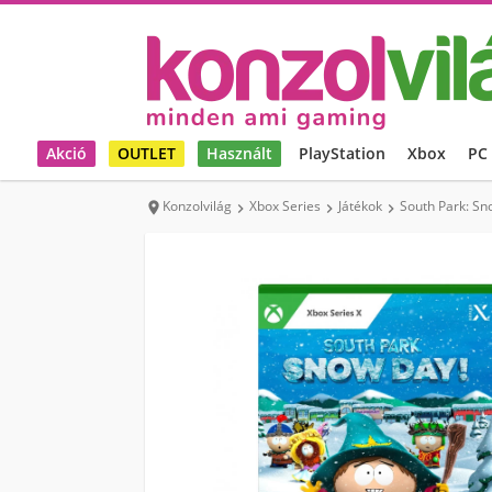
Akció
OUTLET
Használt
PlayStation
Xbox
PC
Konzolvilág
Xbox Series
Játékok
South Park: Sn



