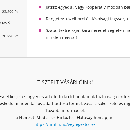
Játssz egyedül, vagy kooperatív módban ba
23.890 Ft
Rengeteg közelharci és távolsági fegyver, 
ries X
Szabd testre saját karakteredet végtelen m
26.890 Ft
minden mással!
TISZTELT VÁSÁRLÓINK!
ésnél kérje az ingyenes adattörlő kódot adatainak biztonsága érde
skedő minden tartós adathordozó termék vásárlásakor köteles ingy
További információk
a Nemzeti Média- és Hírközlési Hatóság honlapján:
https://nmhh.hu/veglegestorles