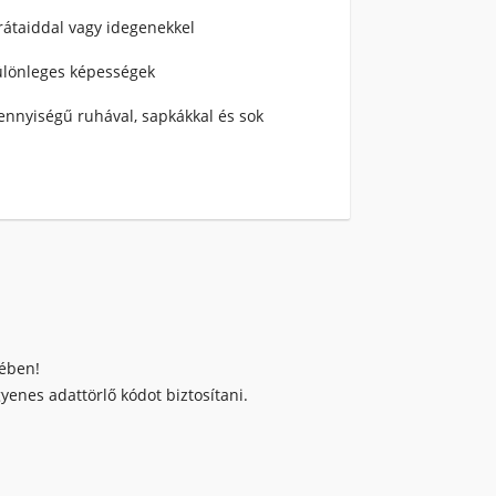
rátaiddal vagy idegenekkel
különleges képességek
ennyiségű ruhával, sapkákkal és sok
kében!
enes adattörlő kódot biztosítani.