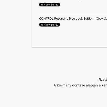
Xbox Series
CONTROL Resonant Steelbook Edition - Xbox Se
Xbox Series
Fizet
A Kormány döntése alapján a kere