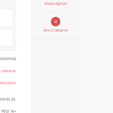
Kívánságlista

Nincs raktáron
00209766
s raktáron
 készleten
024.03.26.
PEGI 16+