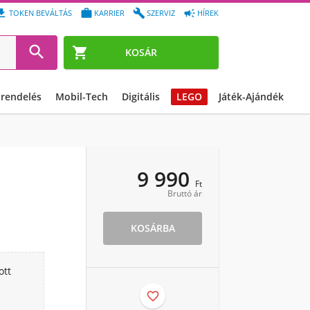




TOKEN BEVÁLTÁS
KARRIER
SZERVIZ
HÍREK


KOSÁR
őrendelés
Mobil-Tech
Digitális
LEGO
Játék-Ajándék
9 990
Ft
Bruttó ár
KOSÁRBA
ott
