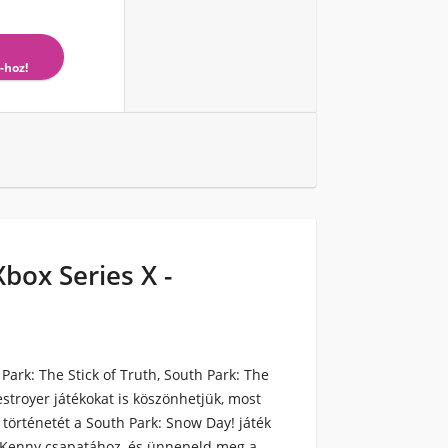
-hoz!
box Series X -
Park: The Stick of Truth, South Park: The
stroyer játékokat is köszönhetjük, most
k történetét a South Park: Snow Day! játék
s Kenny csapatához, és ünnepeld meg a