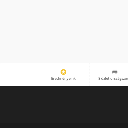


Eredményeink
8 üzlet országsze