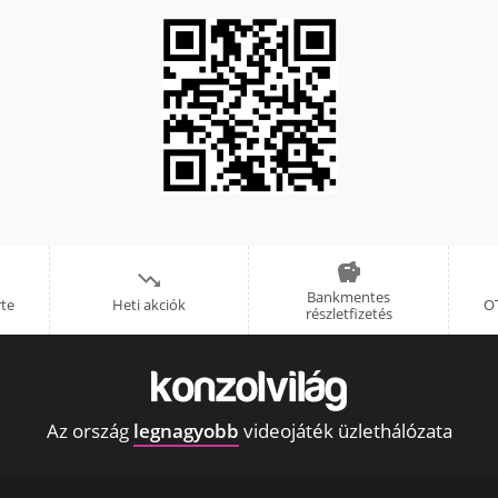


Bankmentes
rte
Heti akciók
OT
részletfizetés
Az ország
legnagyobb
videojáték üzlethálózata