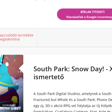
BÍRLAK TITEKET!
Hozzáadlak a Google inventory
apcsolódó termékek
egtekintése
South Park: Snow Day! - X
ismertető
A South Park Digital Studios, amelynek a South 
Fractured but Whole és a South Park: Phone De
egy új, 3D-s akció-RPG-vel folytatja az Új Kölyö
formájában. Csatlakozz Cartman, Stan, Kyle é