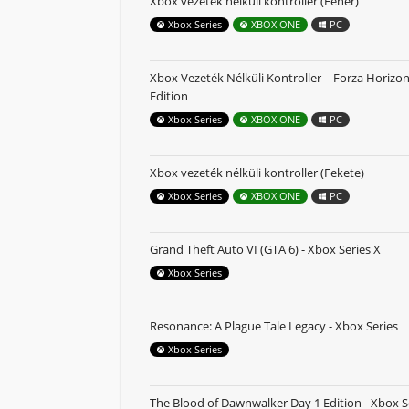
Xbox vezeték nélküli kontroller (Fehér)
Xbox Series
XBOX ONE
PC
Xbox Vezeték Nélküli Kontroller – Forza Horizon
Edition
Xbox Series
XBOX ONE
PC
Xbox vezeték nélküli kontroller (Fekete)
Xbox Series
XBOX ONE
PC
Grand Theft Auto VI (GTA 6) - Xbox Series X
Xbox Series
Resonance: A Plague Tale Legacy - Xbox Series
Xbox Series
The Blood of Dawnwalker Day 1 Edition - Xbox S