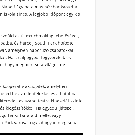
 Napot! Egy hatalmas hóvihar káoszba
n iskola sincs. A legjobb időpont egy kis
asználd az új matchmaking lehetőséget,
patba, és harcolj South Park hófödte
t vár, amelyben háborúzó csapatokkal
kat. Használj egyedi fegyvereket, és
őn, hogy megmentsd a világot, de
s kooperatív akciójáték, amelyben
heted be az ellenfelekkel és a hatalmas
kteredet, és szabd testre kinézetét szinte
s kiegészítőkkel. Ha egyedül játszol,
eugorhatsz barátaid mellé, vagy
th Park városát úgy, ahogyan még soha!