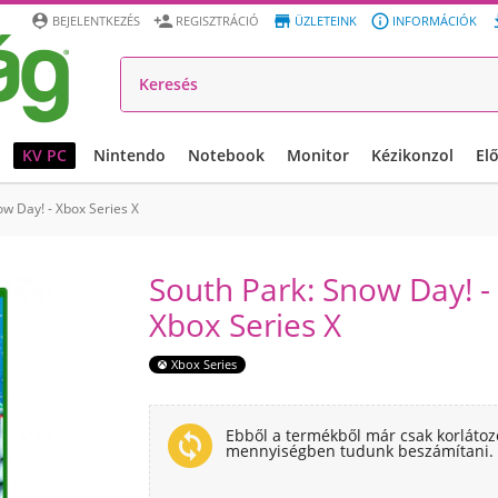




BEJELENTKEZÉS
REGISZTRÁCIÓ
ÜZLETEINK
INFORMÁCIÓK
KV PC
Nintendo
Notebook
Monitor
Kézikonzol
El
ow Day! - Xbox Series X
South Park: Snow Day! -
Xbox Series X
Xbox Series
change_circle
Ebből a termékből már csak korlátoz
mennyiségben tudunk beszámítani.