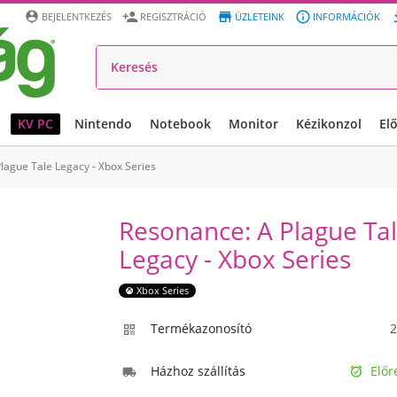




BEJELENTKEZÉS
REGISZTRÁCIÓ
ÜZLETEINK
INFORMÁCIÓK
KV PC
Nintendo
Notebook
Monitor
Kézikonzol
El
lague Tale Legacy - Xbox Series
Resonance: A Plague Ta
Legacy - Xbox Series
Xbox Series
Termékazonosító
2

Házhoz szállítás
Előr

