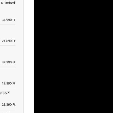
 6 Limited
34.990 Ft
21.890 Ft
32.990 Ft
19.890 Ft
eries X
23.890 Ft