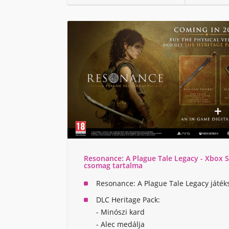
Resonance: A Plague Tale Legacy - Xbox S
csomag tartalma
Resonance: A Plague Tale Legacy játék
DLC Heritage Pack:
- Minószi kard
- Alec medálja