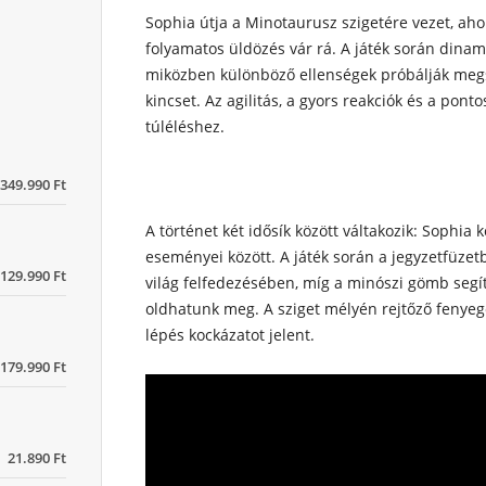
Sophia útja a Minotaurusz szigetére vezet, aho
folyamatos üldözés vár rá. A játék során dinami
miközben különböző ellenségek próbálják megsz
kincset. Az agilitás, a gyors reakciók és a pon
túléléshez.
349.990 Ft
A történet két idősík között váltakozik: Sophia 
eseményei között. A játék során a jegyzetfüzet
129.990 Ft
világ felfedezésében, míg a minószi gömb segí
oldhatunk meg. A sziget mélyén rejtőző fenyeg
lépés kockázatot jelent.
179.990 Ft
21.890 Ft