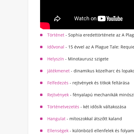
Történet
- Sophia eredettörténete az A Pl
Idővonal
- 15 évvel az A Plague Tale: Requi
Helyszín
- Minotaurusz szigete
Játékmenet
- dinamikus közelharc és lopak
Felfedezés
- rejtvények és titkok feltárása
Rejtvények
- fényalapú mechanikák minószi
Történetvezetés
- két idősík váltakozása
Hangulat
- mítoszokkal átszőtt kaland
Ellenségek
- különböző ellenfelek és folya