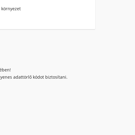
ő környezet
kében!
enes adattörlő kódot biztosítani.