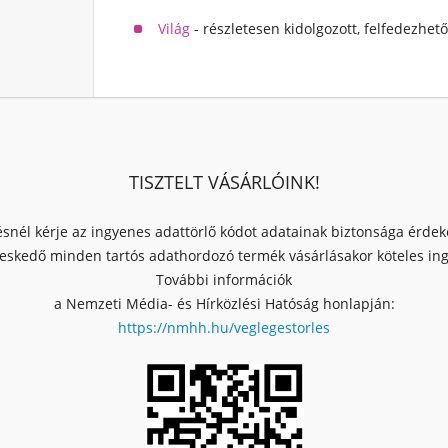
Világ
- részletesen kidolgozott, felfedezhet
TISZTELT VÁSÁRLÓINK!
ésnél kérje az ingyenes adattörlő kódot adatainak biztonsága érde
skedő minden tartós adathordozó termék vásárlásakor köteles ingy
További információk
a Nemzeti Média- és Hírközlési Hatóság honlapján:
https://nmhh.hu/veglegestorles