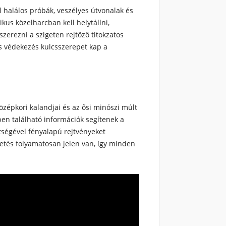
l halálos próbák, veszélyes útvonalak és
kus közelharcban kell helytállni,
erezni a szigeten rejtőző titokzatos
tos védekezés kulcsszerepet kap a
középkori kalandjai és az ősi minószi múlt
ben található információk segítenek a
tségével fényalapú rejtvényeket
etés folyamatosan jelen van, így minden