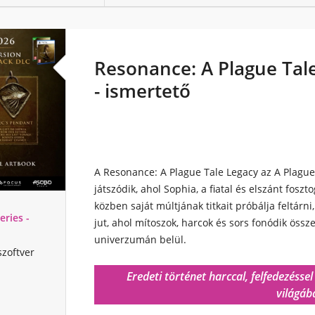
Resonance: A Plague Tale
- ismertető
A Resonance: A Plague Tale Legacy az A Plague
játszódik, ahol Sophia, a fiatal és elszánt fosz
közben saját múltjának titkait próbálja feltárni
eries -
jut, ahol mítoszok, harcok és sors fonódik össz
univerzumán belül.
szoftver
Eredeti történet harccal, felfedezéssel
világáb