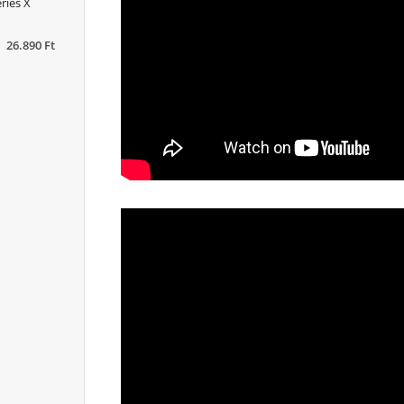
ries X
26.890 Ft