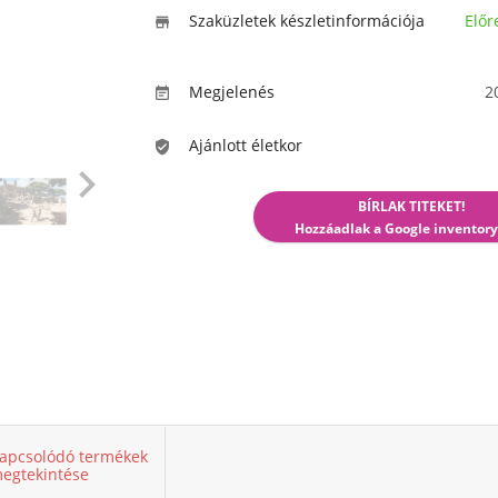
Szaküzletek készletinformációja
Előr

Megjelenés
2

Ajánlott életkor


BÍRLAK TITEKET!
Hozzáadlak a Google inventory
apcsolódó termékek
egtekintése