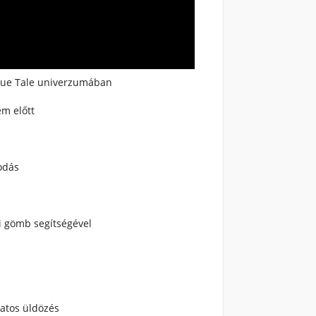
ague Tale univerzumában
em előtt
odás
 gömb segítségével
matos üldözés