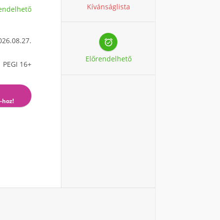
Kívánságlista
endelhető
026.08.27.

Előrendelhető
PEGI 16+
-hoz!