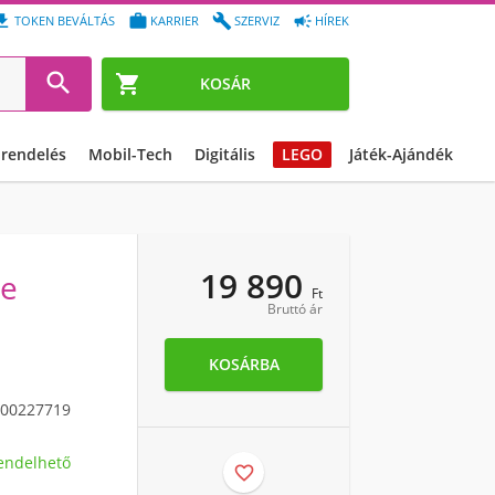




TOKEN BEVÁLTÁS
KARRIER
SZERVIZ
HÍREK


KOSÁR
őrendelés
Mobil-Tech
Digitális
LEGO
Játék-Ajándék
19 890
le
Ft
Bruttó ár
KOSÁRBA
00227719
endelhető
