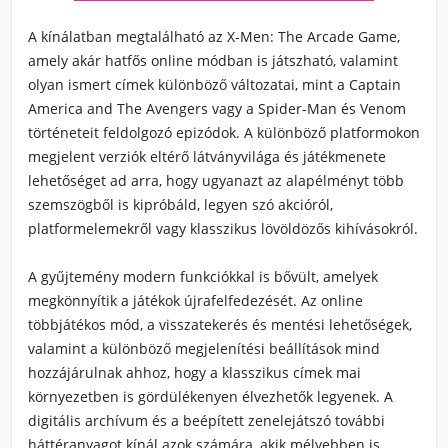
A kínálatban megtalálható az X-Men: The Arcade Game,
amely akár hatfős online módban is játszható, valamint
olyan ismert címek különböző változatai, mint a Captain
America and The Avengers vagy a Spider-Man és Venom
történeteit feldolgozó epizódok. A különböző platformokon
megjelent verziók eltérő látványvilága és játékmenete
lehetőséget ad arra, hogy ugyanazt az alapélményt több
szemszögből is kipróbáld, legyen szó akcióról,
platformelemekről vagy klasszikus lövöldözős kihívásokról.
A gyűjtemény modern funkciókkal is bővült, amelyek
megkönnyítik a játékok újrafelfedezését. Az online
többjátékos mód, a visszatekerés és mentési lehetőségek,
valamint a különböző megjelenítési beállítások mind
hozzájárulnak ahhoz, hogy a klasszikus címek mai
környezetben is gördülékenyen élvezhetők legyenek. A
digitális archívum és a beépített zenelejátszó további
háttéranyagot kínál azok számára, akik mélyebben is