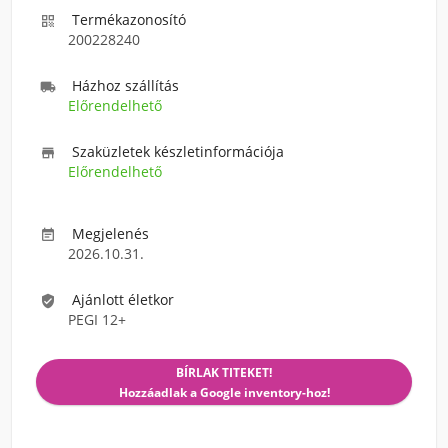
Termékazonosító

200228240
Házhoz szállítás

Előrendelhető
Szaküzletek készletinformációja

Előrendelhető
Megjelenés

2026.10.31.
Ajánlott életkor

PEGI 12+
BÍRLAK TITEKET!
Hozzáadlak a Google inventory-hoz!