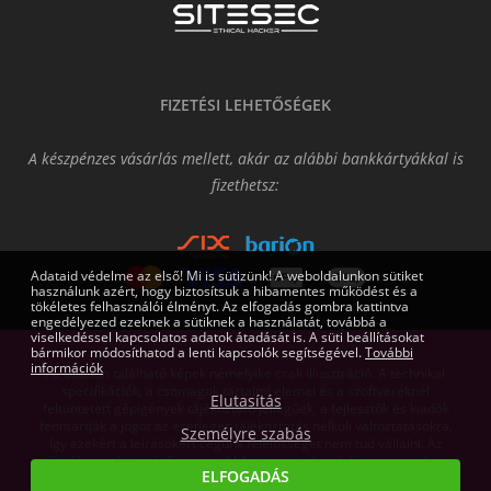
FIZETÉSI LEHETŐSÉGEK
A készpénzes vásárlás mellett, akár az alábbi bankkártyákkal is
fizethetsz:
Adataid védelme az első! Mi is sütizünk! A weboldalunkon sütiket
használunk azért, hogy biztosítsuk a hibamentes működést és a
tökéletes felhasználói élményt. Az elfogadás gombra kattintva
engedélyezed ezeknek a sütiknek a használatát, továbbá a
viselkedéssel kapcsolatos adatok átadását is. A süti beállításokat
bármikor módosíthatod a lenti kapcsolók segítségével.
További
információk
Az oldalon található képek némelyike csak illusztráció. A technikai
specifikációk, a csomagok tartalmi elemei és a szoftvereknél
Elutasítás
feltüntetett gépigények tájékoztató jellegűek, a fejlesztők és kiadók
fenntartják a jogot az esetleges tájékoztatás nélküli változtatásokra,
Személyre szabás
így ezekért a leírásokért cégünk felelősséget nem tud vállalni. Az
árváltoztatás jogát fenntartjuk! Az itt megjelent írásos anyagok a
ELFOGADÁS
Gamers.eu Kft. tulajdonát képezik.