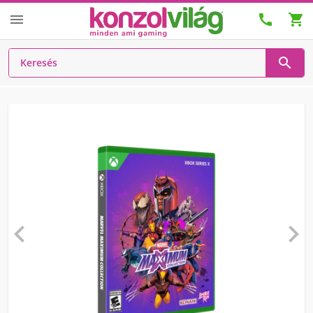





