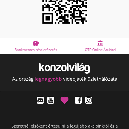


Bankmentes részletfizetés
OTP Online Áruhitel
Az ország
legnagyobb
videojáték üzlethálózata
Szeretnél elsőként értesülni a legújabb akcióinkról és a