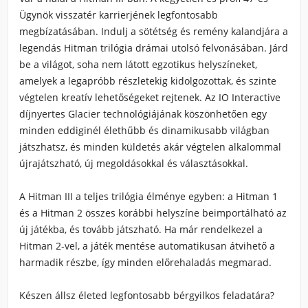
Ügynök visszatér karrierjének legfontosabb
megbízatásában. Indulj a sötétség és remény kalandjára a
legendás Hitman trilógia drámai utolsó felvonásában. Járd
be a világot, soha nem látott egzotikus helyszíneket,
amelyek a legapróbb részletekig kidolgozottak, és szinte
végtelen kreatív lehetőségeket rejtenek. Az IO Interactive
díjnyertes Glacier technológiájának köszönhetően egy
minden eddiginél élethűbb és dinamikusabb világban
játszhatsz, és minden küldetés akár végtelen alkalommal
újrajátszható, új megoldásokkal és választásokkal.
A Hitman III a teljes trilógia élménye egyben: a Hitman 1
és a Hitman 2 összes korábbi helyszíne beimportálható az
új játékba, és tovább játszható. Ha már rendelkezel a
Hitman 2-vel, a játék mentése automatikusan átvihető a
harmadik részbe, így minden előrehaladás megmarad.
Készen állsz életed legfontosabb bérgyilkos feladatára?