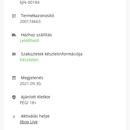
6JN-00184
Termékazonosító

200174663
Házhoz szállítás

Letölthető
Szaküzletek készletinformációja

Készleten
Megjelenés

2021.09.30.
Ajánlott életkor

PEGI 18+
Aktiválás helye

Xbox Live