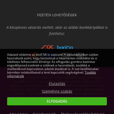
FIZETÉSI LEHETŐSÉGEK
A készpénzes vásárlás mellett, akár az alábbi bankkártyákkal is
fizethetsz:
Adataid védelme az első! Mi is sütizünk! A weboldalunkon sütiket
használunk azért, hogy biztosítsuk a hibamentes működést és a
tökéletes felhasználói élményt. Az elfogadás gombra kattintva
engedélyezed ezeknek a sütiknek a használatát, továbbá a
viselkedéssel kapcsolatos adatok átadását is. A süti beállításokat
bármikor módosíthatod a lenti kapcsolók segítségével.
További
információk
Az oldalon található képek némelyike csak illusztráció. A technikai
specifikációk, a csomagok tartalmi elemei és a szoftvereknél
Elutasítás
feltüntetett gépigények tájékoztató jellegűek, a fejlesztők és kiadók
fenntartják a jogot az esetleges tájékoztatás nélküli változtatásokra,
Személyre szabás
így ezekért a leírásokért cégünk felelősséget nem tud vállalni. Az
árváltoztatás jogát fenntartjuk! Az itt megjelent írásos anyagok a
ELFOGADÁS
Gamers.eu Kft. tulajdonát képezik.