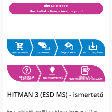
BÍRLAK TITEKET!
Hozzáadlak a Google inventory-hoz!
HITMAN 3 (ESD MS) - ismertető
Vár a halál a Hitman III-ban. A kegyetlen és profi 47-es