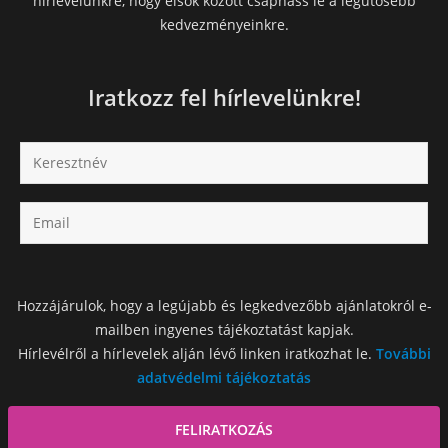
hírlevelünkre, hogy elsők között csaphass le a legütősebb
kedvezményeinkre.
Iratkozz fel hírlevelünkre!
Hozzájárulok, hogy a legújabb és legkedvezőbb ajánlatokról e-
mailben ingyenes tájékoztatást kapjak.
Hírlevélről a hírlevelek alján lévő linken iratkozhat le.
További
adatvédelmi tájékoztatás