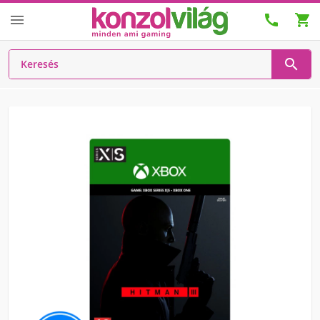



