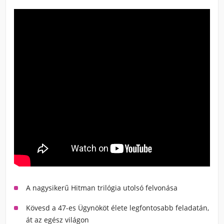
A nagysikerű Hitman trilógia utolsó felvonása
Kövesd a 47-es Ügynököt élete legfontosabb feladatán,
át az egész világon