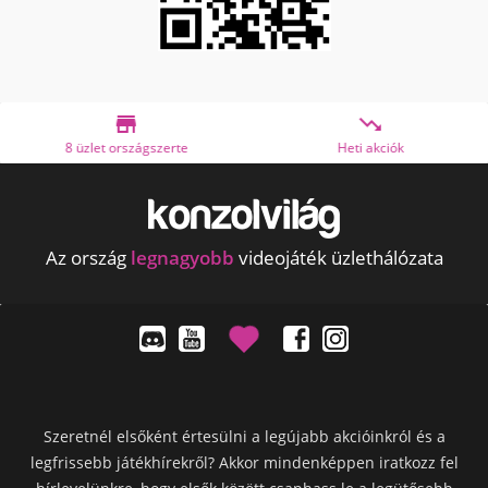


8 üzlet országszerte
Heti akciók
Az ország
legnagyobb
videojáték üzlethálózata
Szeretnél elsőként értesülni a legújabb akcióinkról és a
legfrissebb játékhírekről? Akkor mindenképpen iratkozz fel