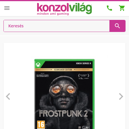





