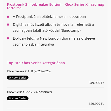
Frostpunk 2 - Icebreaker Edition - Xbox Series X - csomag
tartalma
A Frostpunk 2 alapjáték, lemezen, dobozban
Digitális művészeti album és novella – elérhető a
csomagban található kóddal (Bandcamp)
Exkluzív felugró New London dioráma az o-sleeve
csomagolásba integrálva
Toplista Xbox Series kategóriában
Xbox Series X 1TB (2023-2025)
Xbox Series
349.990 Ft
Xbox Series S 512GB (használt)
Xbox Series
129.990 Ft