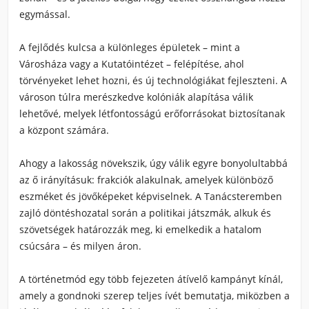
egymással.
A fejlődés kulcsa a különleges épületek – mint a
Városháza vagy a Kutatóintézet – felépítése, ahol
törvényeket lehet hozni, és új technológiákat fejleszteni. A
városon túlra merészkedve kolóniák alapítása válik
lehetővé, melyek létfontosságú erőforrásokat biztosítanak
a központ számára.
Ahogy a lakosság növekszik, úgy válik egyre bonyolultabbá
az ő irányításuk: frakciók alakulnak, amelyek különböző
eszméket és jövőképeket képviselnek. A Tanácsteremben
zajló döntéshozatal során a politikai játszmák, alkuk és
szövetségek határozzák meg, ki emelkedik a hatalom
csúcsára – és milyen áron.
A történetmód egy több fejezeten átívelő kampányt kínál,
amely a gondnoki szerep teljes ívét bemutatja, miközben a