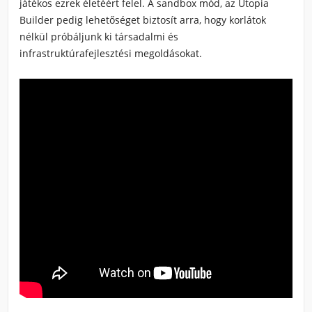
játékos ezrek életéért felel. A sandbox mód, az Utopia
Builder pedig lehetőséget biztosít arra, hogy korlátok
nélkül próbáljunk ki társadalmi és
infrastruktúrafejlesztési megoldásokat.