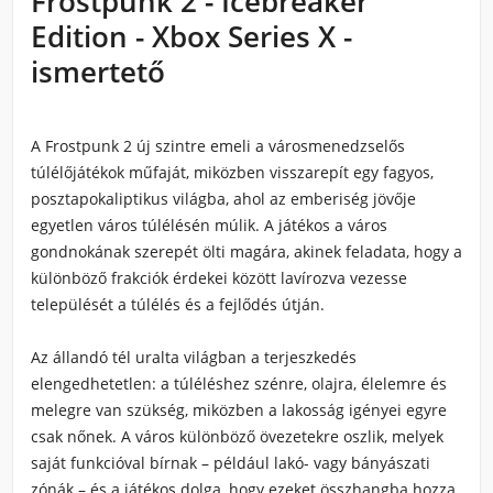
Frostpunk 2 - Icebreaker
Edition - Xbox Series X -
ismertető
A Frostpunk 2 új szintre emeli a városmenedzselős
túlélőjátékok műfaját, miközben visszarepít egy fagyos,
posztapokaliptikus világba, ahol az emberiség jövője
egyetlen város túlélésén múlik. A játékos a város
gondnokának szerepét ölti magára, akinek feladata, hogy a
különböző frakciók érdekei között lavírozva vezesse
települését a túlélés és a fejlődés útján.
Az állandó tél uralta világban a terjeszkedés
elengedhetetlen: a túléléshez szénre, olajra, élelemre és
melegre van szükség, miközben a lakosság igényei egyre
csak nőnek. A város különböző övezetekre oszlik, melyek
saját funkcióval bírnak – például lakó- vagy bányászati
zónák – és a játékos dolga, hogy ezeket összhangba hozza