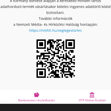
A Kormány döntése alapján a kereskedő minden tartós
adathordozó termék vásárlásakor köteles ingyenes adattörlő kódot
biztosítani.
További információk
a Nemzeti Média- és Hírközlési Hatóság honlapján:
https://nmhh.hu/veglegestorles


Bankmentes részletfizetés
OTP Online Áruhitel