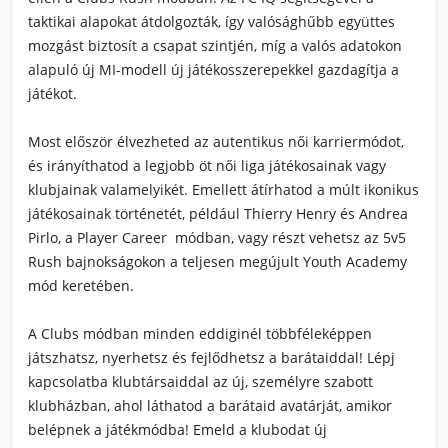
taktikai alapokat átdolgozták, így valósághűbb együttes
mozgást biztosít a csapat szintjén, míg a valós adatokon
alapuló új MI-modell új játékosszerepekkel gazdagítja a
játékot.
Most először élvezheted az autentikus női karriermódot,
és irányíthatod a legjobb öt női liga játékosainak vagy
klubjainak valamelyikét. Emellett átírhatod a múlt ikonikus
játékosainak történetét, például Thierry Henry és Andrea
Pirlo, a Player Career módban, vagy részt vehetsz az 5v5
Rush bajnokságokon a teljesen megújult Youth Academy
mód keretében.
A Clubs módban minden eddiginél többféleképpen
játszhatsz, nyerhetsz és fejlődhetsz a barátaiddal! Lépj
kapcsolatba klubtársaiddal az új, személyre szabott
klubházban, ahol láthatod a barátaid avatárját, amikor
belépnek a játékmódba! Emeld a klubodat új