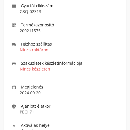
Gyártói cikkszám

G3Q-02313
Termékazonosító

200211575
Házhoz szállítás

Nincs raktáron
Szaküzletek készletinformációja

Nincs készleten
Megjelenés

2024.09.20.
Ajánlott életkor

PEGI 7+
Aktiválás helye
