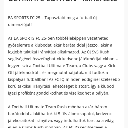
EA SPORTS FC 25 – Tapasztald meg a futball új
dimenzióját!
Az EA SPORTS FC 25-ben többféleképpen vezetheted
győzelemre a klubodat, akár barátaiddal játszol, akár a
legjobb taktikai irányítást alkalmazod. Az új 5v5 Rush
segítségével összefoghattok kedvenc játékmódjaitokban –
legyen szó a Football Ultimate Team, a Clubs vagy a Kick-
Off játékmódról – és megmutathatjátok, mit tudtok a
kispályás futballban! Az FC IQ minden eddiginél szélesebb
körű taktikai irányítási lehetőséget biztosít, így a klubod
igazi profiként gondolkodhat és viselkedhet a pályán.
A Football Ultimate Team Rush módban akár három
barátoddal alakíthattok ki 5 fős álomcsapatot, kedvenc
játékosaitokat irányítva, vagy indulhattok harcba a világ
ellen a Clubs Rush módban. Az FC IQ segítségével a