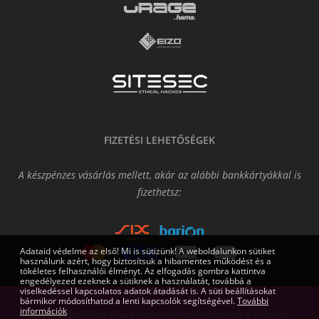
FIZETÉSI LEHETŐSÉGEK
A készpénzes vásárlás mellett, akár az alábbi bankkártyákkal is
fizethetsz:
Adataid védelme az első! Mi is sütizünk! A weboldalunkon sütiket
használunk azért, hogy biztosítsuk a hibamentes működést és a
tökéletes felhasználói élményt. Az elfogadás gombra kattintva
engedélyezed ezeknek a sütiknek a használatát, továbbá a
viselkedéssel kapcsolatos adatok átadását is. A süti beállításokat
bármikor módosíthatod a lenti kapcsolók segítségével.
További
információk
Az oldalon található képek némelyike csak illusztráció. A technikai