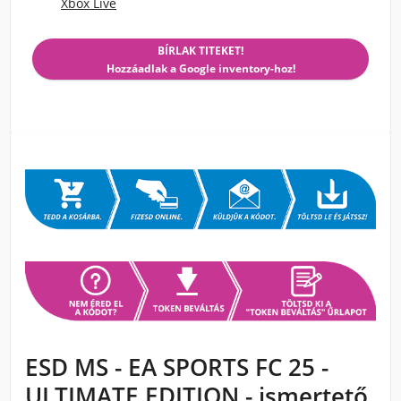
Xbox Live
BÍRLAK TITEKET!
Hozzáadlak a Google inventory-hoz!
ESD MS - EA SPORTS FC 25 -
ULTIMATE EDITION - ismertető