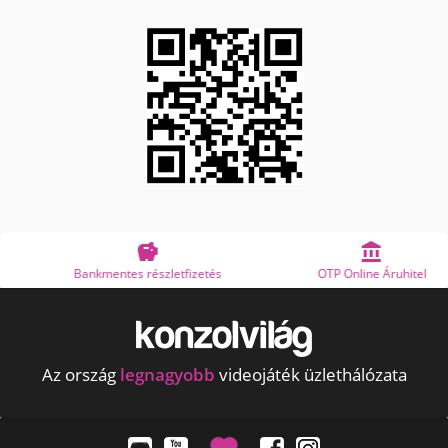


Bankmentes részletfizetés
OTP Online Áruhitel
Az ország
legnagyobb
videojáték üzlethálózata