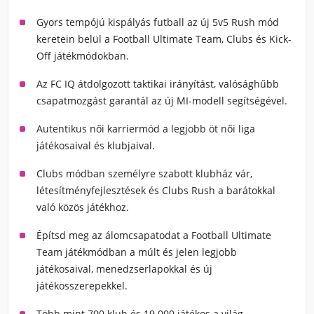
Gyors tempójú kispályás futball az új
5v5 Rush mód
keretein belül
a Football Ultimate Team, Clubs és Kick-
Off játékmódokban.
Az FC IQ
átdolgozott taktikai irányítást, valósághűbb
csapatmozgást garantál az új MI-modell segítségével.
Autentikus női karriermód a legjobb öt női liga
játékosaival és klubjaival.
Clubs módban s
zemélyre szabott klubház vár,
létesítményfejlesztések és Clubs Rush a barátokkal
való közös játékhoz.
Építsd meg az álomcsapatodat a
Football Ultimate
Team játékmódban
a múlt és jelen legjobb
játékosaival, menedzserlapokkal és új
játékosszerepekkel.
Több mint 700 klub és 19 000 játékos a világ