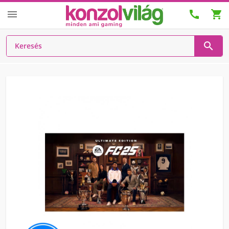



