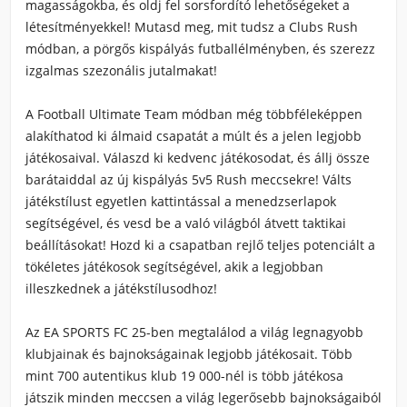
magasságokba, és oldj fel sorsfordító lehetőségeket a
létesítményekkel! Mutasd meg, mit tudsz a Clubs Rush
módban, a pörgős kispályás futballélményben, és szerezz
izgalmas szezonális jutalmakat!
A Football Ultimate Team módban még többféleképpen
alakíthatod ki álmaid csapatát a múlt és a jelen legjobb
játékosaival. Válaszd ki kedvenc játékosodat, és állj össze
barátaiddal az új kispályás 5v5 Rush meccsekre! Válts
játékstílust egyetlen kattintással a menedzserlapok
segítségével, és vesd be a való világból átvett taktikai
beállításokat! Hozd ki a csapatban rejlő teljes potenciált a
tökéletes játékosok segítségével, akik a legjobban
illeszkednek a játékstílusodhoz!
Az EA SPORTS FC 25-ben megtalálod a világ legnagyobb
klubjainak és bajnokságainak legjobb játékosait. Több
mint 700 autentikus klub 19 000-nél is több játékosa
játszik minden meccsen a világ legerősebb bajnokságaiból