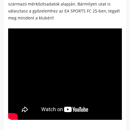
származó mérkőzésadatok alapján. Bármilyen utat is
választasz a győzelemhez az EA SPORTS FC 25-ben, tegyél
meg mindent a klubért!