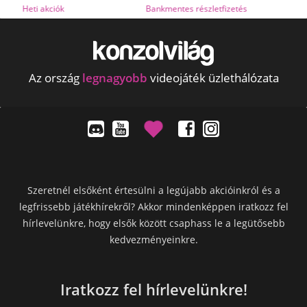
Bankmentes részletfizetés
OTP Online Áruhitel
Az ország
legnagyobb
videojáték üzlethálózata
Szeretnél elsőként értesülni a legújabb akcióinkról és a
legfrissebb játékhírekről? Akkor mindenképpen iratkozz fel
hírlevelünkre, hogy elsők között csaphass le a legütősebb
kedvezményeinkre.
Iratkozz fel hírlevelünkre!