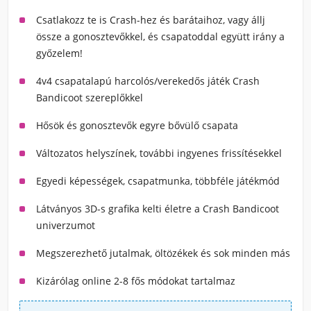
Csatlakozz te is Crash-hez és barátaihoz, vagy állj
össze a gonosztevőkkel, és csapatoddal együtt irány a
győzelem!
4v4 csapatalapú harcolós/verekedős játék Crash
Bandicoot szereplőkkel
Hősök és gonosztevők egyre bővülő csapata
Változatos helyszínek, további ingyenes frissítésekkel
Egyedi képességek, csapatmunka, többféle játékmód
Látványos 3D-s grafika kelti életre a Crash Bandicoot
univerzumot
Megszerezhető jutalmak, öltözékek és sok minden más
Kizárólag online 2-8 fős módokat tartalmaz