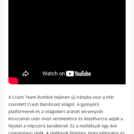
A Crash Team Rumble teljesen új irányba viszi a hőn
szeretett Crash Bandicoot világot. A gyönyörű
platformerek és a világsikert aratott versenyzős
kiruccanás után most verekedésre és közelharcra adják a
fejüket a népszerű karakterek. Ez a mellékszál egy 4v4
csapatalapú játék. A játékosok feladata, hogy változatos és