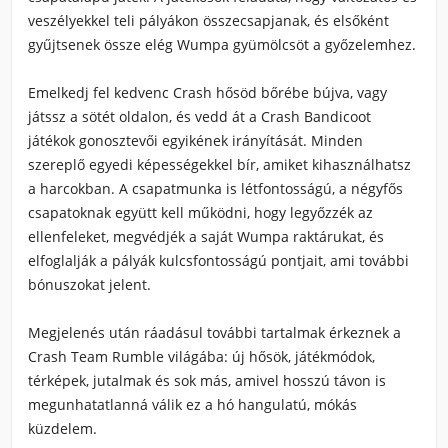
veszélyekkel teli pályákon összecsapjanak, és elsőként
gyűjtsenek össze elég Wumpa gyümölcsöt a győzelemhez.
Emelkedj fel kedvenc Crash hősöd bőrébe bújva, vagy
játssz a sötét oldalon, és vedd át a Crash Bandicoot
játékok gonosztevői egyikének irányítását. Minden
szereplő egyedi képességekkel bír, amiket kihasználhatsz
a harcokban. A csapatmunka is létfontosságú, a négyfős
csapatoknak együtt kell működni, hogy legyőzzék az
ellenfeleket, megvédjék a saját Wumpa raktárukat, és
elfoglalják a pályák kulcsfontosságú pontjait, ami további
bónuszokat jelent.
Megjelenés után ráadásul további tartalmak érkeznek a
Crash Team Rumble világába: új hősök, játékmódok,
térképek, jutalmak és sok más, amivel hosszú távon is
megunhatatlanná válik ez a hó hangulatú, mókás
küzdelem.