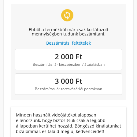
change_circle
Ebből a termékből már csak korlátozott
mennyiségben tudunk beszámítani.
Beszámítási feltételek
2 000
Ft
Beszámítási ár készpénzben / átutalásban
3 000
Ft
Beszámítási ár törzsvásárlói pontokban
Minden használt videójátékot alaposan
ellenőrzünk, hogy biztosítsuk csak a legjobb
állapotban kerülhet hozzád. Böngészd kínálatunkat
bizalommal, és találd meg új kedvenceidet!