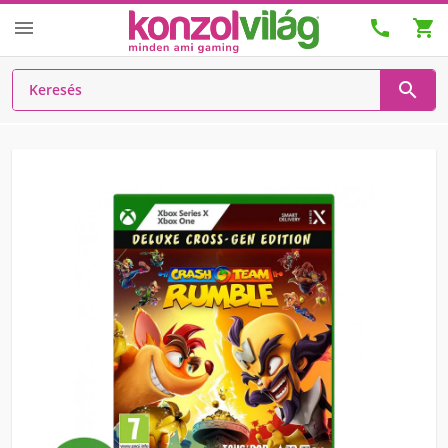



