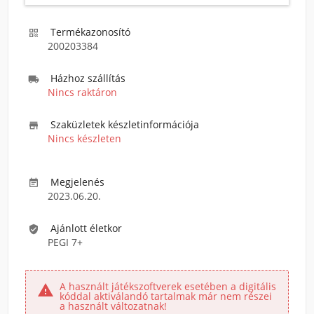
Termékazonosító

200203384
Házhoz szállítás

Nincs raktáron
Szaküzletek készletinformációja

Nincs készleten
Megjelenés

2023.06.20.
Ajánlott életkor

PEGI 7+
A használt játékszoftverek esetében a digitális

kóddal aktiválandó tartalmak már nem részei
a használt változatnak!