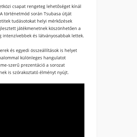
etközi csapat rengeteg lehetőséget kínál
. A történetmód során Tsubasa útját
etitek tudásotokat helyi mérkőzések
jlesztett játékmenetnek köszönhetően a
g intenzívebbek és látványosabbak lettek.
rek és egyedi összeállítások is helyet
lkalommal különleges hangulatot
ime-szerű prezentáció a sorozat
nek is szórakoztató élményt nyújt.