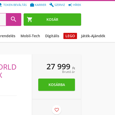




TOKEN BEVÁLTÁS
KARRIER
SZERVIZ
HÍREK


KOSÁR
őrendelés
Mobil-Tech
Digitális
LEGO
Játék-Ajándék
27 999
WORLD
Ft
Bruttó ár
X
KOSÁRBA
