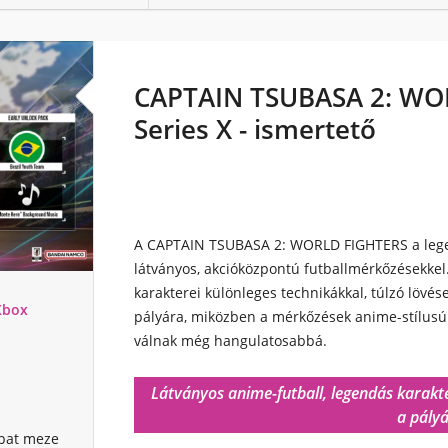
CAPTAIN TSUBASA 2: WO
Series X - ismertető
A CAPTAIN TSUBASA 2: WORLD FIGHTERS a lege
látványos, akcióközpontú futballmérkőzésekkel
karakterei különleges technikákkal, túlzó lövé
Xbox
pályára, miközben a mérkőzések anime-stílusú 
válnak még hangulatosabbá.
S
Látványos anime-futball, legendás karakt
a pályá
apat meze