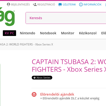




BEJELENTKEZÉS
REGISZTRÁCIÓ
ÜZLETEINK
INFORMÁCIÓK
KV PC
Nintendo
Notebook
Monitor
Kézikonzol
El
SA 2: WORLD FIGHTERS - Xbox Series X
CAPTAIN TSUBASA 2: 
FIGHTERS - Xbox Series 
Xbox Series
Előrendelői ajándék
+ Előrendelői ajándék DLC a készlet erejéig