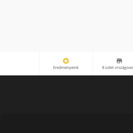


Eredményeink
8 üzlet országsze