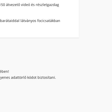
150 átvezető videó és részletgazdag
barátaiddal látványos focicsatákban
kében!
enes adattörlő kódot biztosítani.