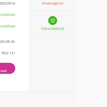
Kívánságlista
00229516
endelhető

endelhető
Előrendelhető
026.08.28.
PEGI 12+
-hoz!