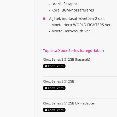
- Brazil ificsapat
- Korai BGM-hozzáférérés
A játék indítását követően 2 dal:
- Moete Hero-WORLD FIGHTERS Ver.
- Moete Hero-Youth Ver.
Toplista Xbox Series kategóriában
Xbox Series S 512GB (használt)
Xbox Series
Xbox Series S 512GB
Xbox Series
Xbox Series S 512GB UK + adapter
Xbox Series