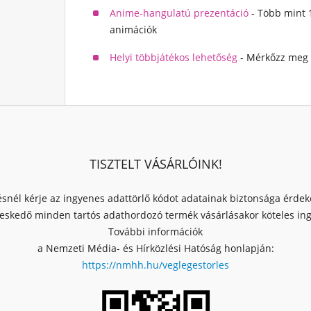
Anime-hangulatú prezentáció
- Több mint 
animációk
Helyi többjátékos lehetőség
- Mérkőzz meg 
TISZTELT VÁSÁRLÓINK!
ésnél kérje az ingyenes adattörlő kódot adatainak biztonsága érde
skedő minden tartós adathordozó termék vásárlásakor köteles ingy
További információk
a Nemzeti Média- és Hírközlési Hatóság honlapján:
https://nmhh.hu/veglegestorles