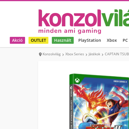
Akció
OUTLET
Használt
PlayStation
Xbox
PC
Konzolvilág
Xbox Series
Játékok
CAPTAIN TSUBA



