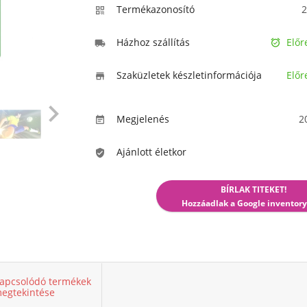
Termékazonosító
2

Házhoz szállítás
Előr


Szaküzletek készletinformációja
Előr


Megjelenés
2

Ajánlott életkor

BÍRLAK TITEKET!
Hozzáadlak a Google inventory
apcsolódó termékek
egtekintése