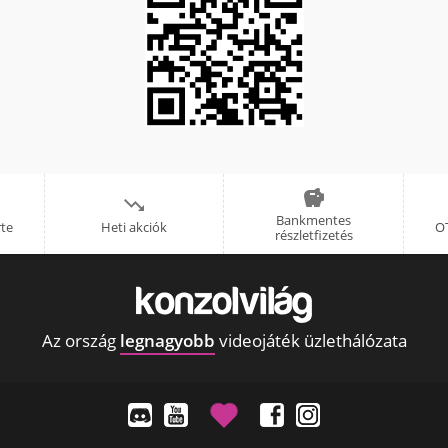


Bankmentes
rte
Heti akciók
OT
részletfizetés
Az ország
legnagyobb
videojáték üzlethálózata