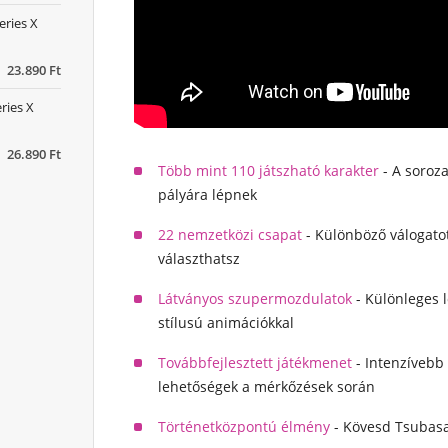
eries X
23.890 Ft
ries X
26.890 Ft
Több mint 110 játszható karakter
- A soroza
pályára lépnek
22 nemzetközi csapat
- Különböző válogatot
választhatsz
Látványos szupermozdulatok
- Különleges 
stílusú animációkkal
Továbbfejlesztett játékmenet
- Intenzívebb
lehetőségek a mérkőzések során
Történetközpontú élmény
- Kövesd Tsubasa