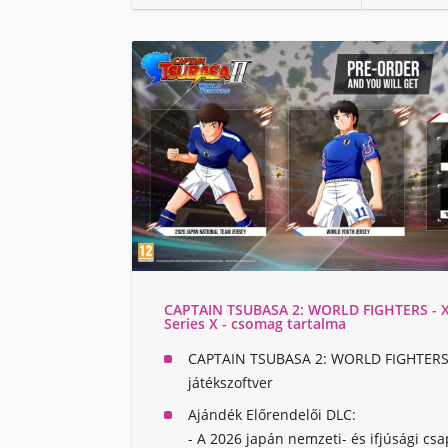
CAPTAIN TSUBASA 2: WORLD FIGHTERS - 
Series X - csomag tartalma
CAPTAIN TSUBASA 2: WORLD FIGHTER
játékszoftver
Ajándék Előrendelői DLC:
- A 2026 japán nemzeti- és ifjúsági cs