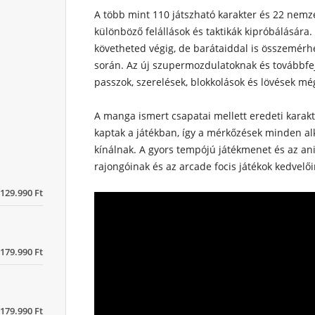
A több mint 110 játszható karakter és 22 nemz
különböző felállások és taktikák kipróbálására
követheted végig, de barátaiddal is összemérh
során. Az új szupermozdulatoknak és továbbfe
passzok, szerelések, blokkolások és lövések mé
A manga ismert csapatai mellett eredeti karakte
kaptak a játékban, így a mérkőzések minden a
kínálnak. A gyors tempójú játékmenet és az an
rajongóinak és az arcade focis játékok kedvelői
129.990 Ft
179.990 Ft
179.990 Ft