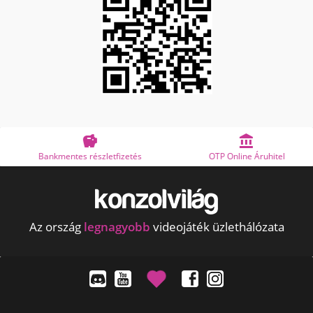


Bankmentes részletfizetés
OTP Online Áruhitel
Az ország
legnagyobb
videojáték üzlethálózata