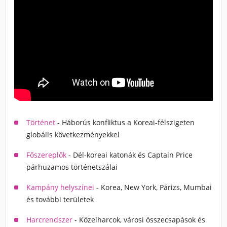
Történet
- Háborús konfliktus a Koreai-félszigeten
globális következményekkel
Főszereplők
- Dél-koreai katonák és Captain Price
párhuzamos történetszálai
Kampány helyszínei
- Korea, New York, Párizs, Mumbai
és további területek
Harcrendszer
- Közelharcok, városi összecsapások és