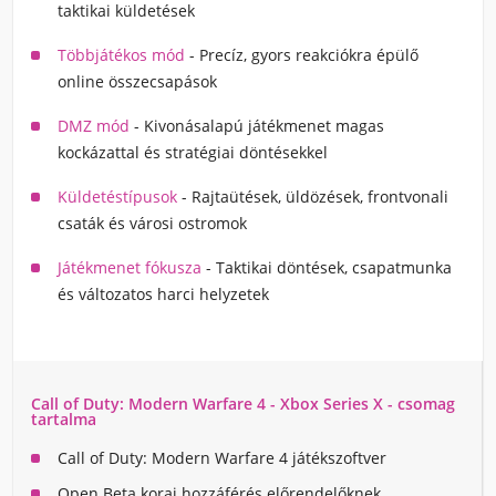
taktikai küldetések
Többjátékos mód
- Precíz, gyors reakciókra épülő
online összecsapások
DMZ mód
- Kivonásalapú játékmenet magas
kockázattal és stratégiai döntésekkel
Küldetéstípusok
- Rajtaütések, üldözések, frontvonali
csaták és városi ostromok
Játékmenet fókusza
- Taktikai döntések, csapatmunka
és változatos harci helyzetek
Call of Duty: Modern Warfare 4 - Xbox Series X - csomag
tartalma
Call of Duty: Modern Warfare 4 játékszoftver
Open Beta korai hozzáférés előrendelőknek