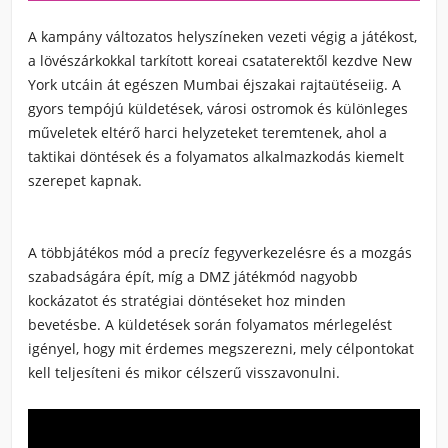
A kampány változatos helyszíneken vezeti végig a játékost,
a lövészárkokkal tarkított koreai csataterektől kezdve New
York utcáin át egészen Mumbai éjszakai rajtaütéseiig. A
gyors tempójú küldetések, városi ostromok és különleges
műveletek eltérő harci helyzeteket teremtenek, ahol a
taktikai döntések és a folyamatos alkalmazkodás kiemelt
szerepet kapnak.
A többjátékos mód a precíz fegyverkezelésre és a mozgás
szabadságára épít, míg a DMZ játékmód nagyobb
kockázatot és stratégiai döntéseket hoz minden
bevetésbe. A küldetések során folyamatos mérlegelést
igényel, hogy mit érdemes megszerezni, mely célpontokat
kell teljesíteni és mikor célszerű visszavonulni.