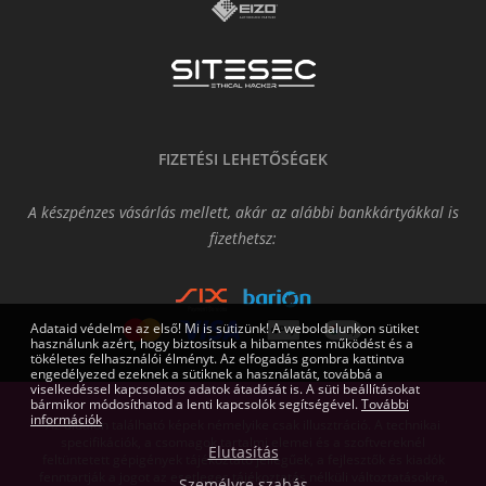
FIZETÉSI LEHETŐSÉGEK
A készpénzes vásárlás mellett, akár az alábbi bankkártyákkal is
fizethetsz:
Adataid védelme az első! Mi is sütizünk! A weboldalunkon sütiket
használunk azért, hogy biztosítsuk a hibamentes működést és a
tökéletes felhasználói élményt. Az elfogadás gombra kattintva
engedélyezed ezeknek a sütiknek a használatát, továbbá a
viselkedéssel kapcsolatos adatok átadását is. A süti beállításokat
bármikor módosíthatod a lenti kapcsolók segítségével.
További
információk
Az oldalon található képek némelyike csak illusztráció. A technikai
specifikációk, a csomagok tartalmi elemei és a szoftvereknél
Elutasítás
feltüntetett gépigények tájékoztató jellegűek, a fejlesztők és kiadók
fenntartják a jogot az esetleges tájékoztatás nélküli változtatásokra,
Személyre szabás