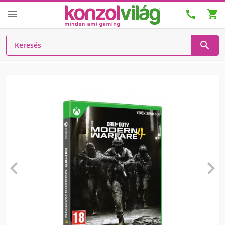





