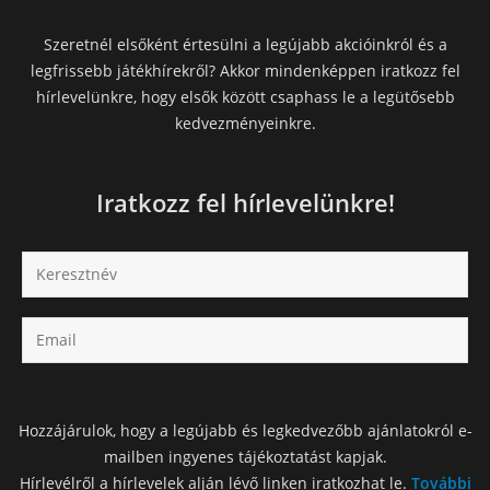
Szeretnél elsőként értesülni a legújabb akcióinkról és a
legfrissebb játékhírekről? Akkor mindenképpen iratkozz fel
hírlevelünkre, hogy elsők között csaphass le a legütősebb
kedvezményeinkre.
Iratkozz fel hírlevelünkre!
Hozzájárulok, hogy a legújabb és legkedvezőbb ajánlatokról e-
mailben ingyenes tájékoztatást kapjak.
Hírlevélről a hírlevelek alján lévő linken iratkozhat le.
További