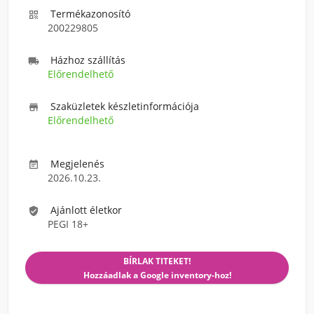
Termékazonosító

200229805
Házhoz szállítás

Előrendelhető
Szaküzletek készletinformációja

Előrendelhető
Megjelenés

2026.10.23.
Ajánlott életkor

PEGI 18+
BÍRLAK TITEKET!
Hozzáadlak a Google inventory-hoz!