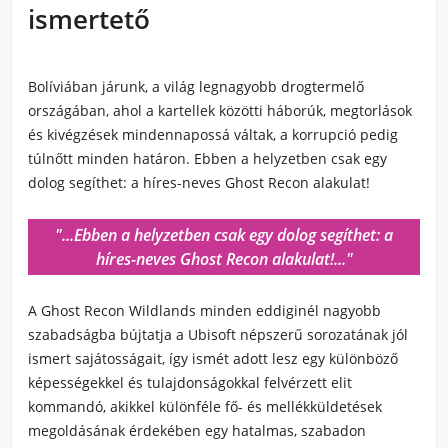
ismertető
Bolíviában járunk, a világ legnagyobb drogtermelő
országában, ahol
a kartellek közötti háborúk, megtorlások
és kivégzések mindennapossá váltak
, a korrupció pedig
túlnőtt minden határon. Ebben a helyzetben csak egy
dolog segíthet: a híres-neves Ghost Recon alakulat!
"...Ebben a helyzetben csak egy dolog segíthet: a
híres-neves Ghost Recon alakulat!..."
A
Ghost Recon Wildlands minden eddiginél nagyobb
szabadságba
bújtatja a Ubisoft népszerű sorozatának jól
ismert sajátosságait, így ismét adott lesz egy különböző
képességekkel és tulajdonságokkal felvérzett elit
kommandó, akikkel különféle fő- és mellékküldetések
megoldásának érdekében egy hatalmas, szabadon