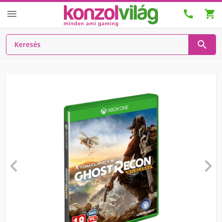





