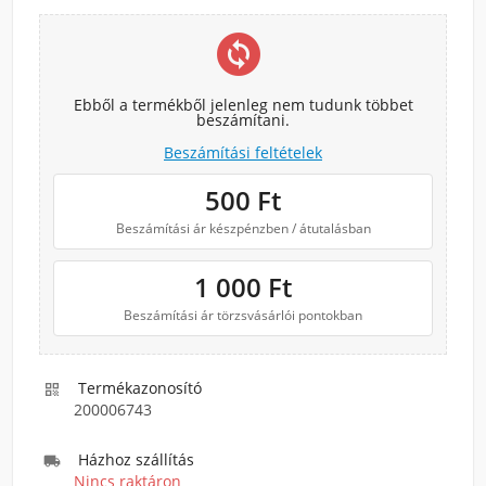
change_circle
Ebből a termékből jelenleg nem tudunk többet
beszámítani.
Beszámítási feltételek
500
Ft
Beszámítási ár készpénzben / átutalásban
1 000
Ft
Beszámítási ár törzsvásárlói pontokban
Termékazonosító

200006743
Házhoz szállítás

Nincs raktáron