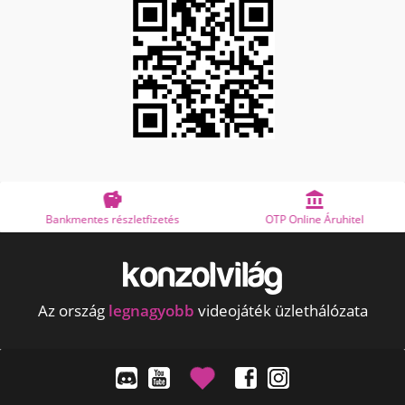


Bankmentes részletfizetés
OTP Online Áruhitel
Az ország
legnagyobb
videojáték üzlethálózata