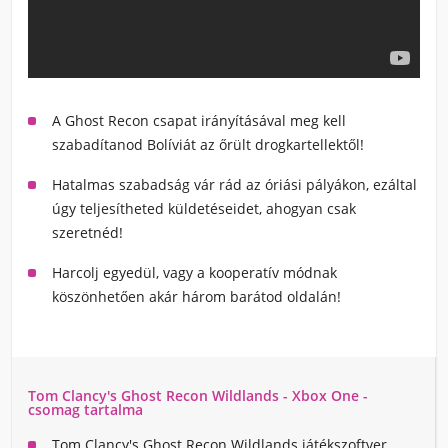
A Ghost Recon csapat irányításával
meg kell
szabadítanod Bolíviát az őrült drogkartellektől!
Hatalmas szabadság vár rád az óriási pályákon
, ezáltal
úgy teljesítheted küldetéseidet, ahogyan csak
szeretnéd!
Harcolj egyedül, vagy a
kooperatív módnak
köszönhetően akár három barátod oldalán!
Tom Clancy's Ghost Recon Wildlands - Xbox One -
csomag tartalma
Tom Clancy's Ghost Recon Wildlands játékszoftver