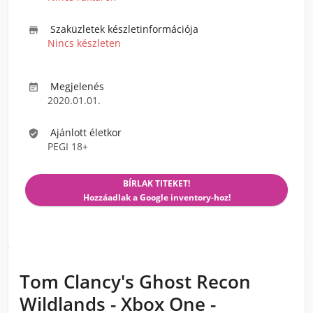
Szaküzletek készletinformációja

Nincs készleten
Megjelenés

2020.01.01.
Ajánlott életkor

PEGI 18+
BÍRLAK TITEKET!
Hozzáadlak a Google inventory-hoz!
Tom Clancy's Ghost Recon
Wildlands - Xbox One -