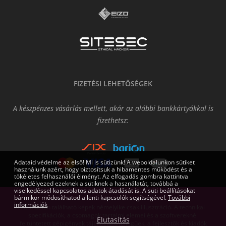
FIZETÉSI LEHETŐSÉGEK
A készpénzes vásárlás mellett, akár az alábbi bankkártyákkal is
fizethetsz:
Adataid védelme az első! Mi is sütizünk! A weboldalunkon sütiket
használunk azért, hogy biztosítsuk a hibamentes működést és a
tökéletes felhasználói élményt. Az elfogadás gombra kattintva
engedélyezed ezeknek a sütiknek a használatát, továbbá a
viselkedéssel kapcsolatos adatok átadását is. A süti beállításokat
bármikor módosíthatod a lenti kapcsolók segítségével.
További
információk
Az oldalon található képek némelyike csak illusztráció. A technikai
specifikációk, a csomagok tartalmi elemei és a szoftvereknél
Elutasítás
feltüntetett gépigények tájékoztató jellegűek, a fejlesztők és kiadók