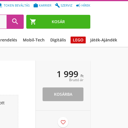




TOKEN BEVÁLTÁS
KARRIER
SZERVIZ
HÍREK


KOSÁR
őrendelés
Mobil-Tech
Digitális
LEGO
Játék-Ajándék
1 999
Ft
Bruttó ár
KOSÁRBA
ott
