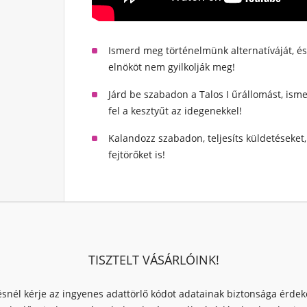
Ismerd meg történelmünk alternatíváját, é
elnököt nem gyilkolják meg!
Járd be szabadon a Talos I űrállomást, isme
fel a kesztyűt az idegenekkel!
Kalandozz szabadon, teljesíts küldetéseket,
fejtörőket is!
TISZTELT VÁSÁRLÓINK!
ésnél kérje az ingyenes adattörlő kódot adatainak biztonsága érde