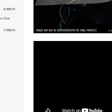
8.990 Ft
box One
7.990 Ft