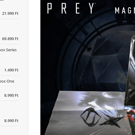
21.990 Ft
69.890 Ft
ox Series
1.490 Ft
Xbox One
8.990 Ft
8.990 Ft