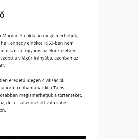
tő
ban Morgan Yu oldalán megismerhetjük,
en, ha Kennedy elnököt 1963-ban nem
énete szerint ugyanis az elnök életben
ezdett a világűr irányába, azonban az
tt.
len eredetű idegen civilizációk
áborút robbantanak ki a Talos I
posabban megismerhetjük a történteket,
z, de a csaták mellett változatos
kon.