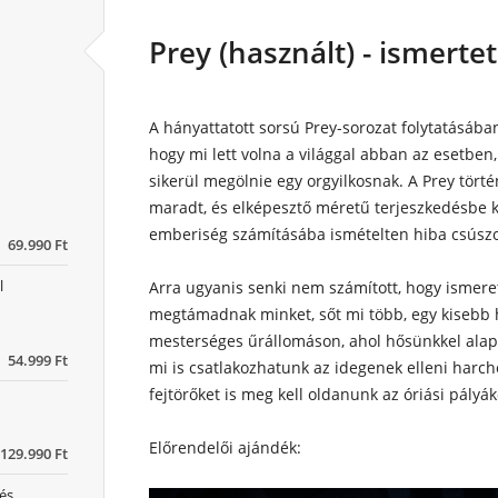
Prey (használt) - ismerte
A hányattatott sorsú Prey-sorozat folytatásá
hogy mi lett volna a világgal abban az esetb
sikerül megölnie egy orgyilkosnak. A Prey tört
maradt, és elképesztő méretű terjeszkedésbe k
emberiség számításába ismételten hiba csúszo
69.990 Ft
l
Arra ugyanis senki nem számított, hogy ismeret
megtámadnak minket, sőt mi több, egy kisebb h
mesterséges űrállomáson, ahol hősünkkel ala
54.999 Ft
mi is csatlakozhatunk az idegenek elleni harcho
fejtörőket is meg kell oldanunk az óriási pályá
Előrendelői ajándék:
129.990 Ft
és