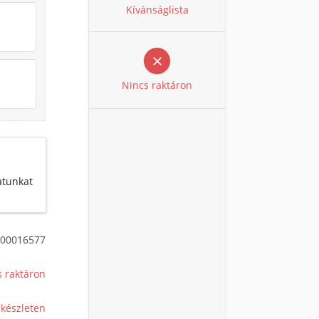
Kívánságlista

Nincs raktáron
atunkat
00016577
s raktáron
 készleten