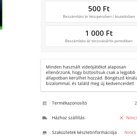
500
Ft
Beszámítási ár készpénzben / átutalásban
1 000
Ft
Beszámítási ár törzsvásárlói pontokban
Minden használt videójátékot alaposan
ellenőrzünk, hogy biztosítsuk csak a legjobb
állapotban kerülhet hozzád. Böngészd kínál
bizalommal, és találd meg új kedvenceidet!
Termékazonosító
2

Házhoz szállítás
Ninc


Szaküzletek készletinformációja
Nincs
