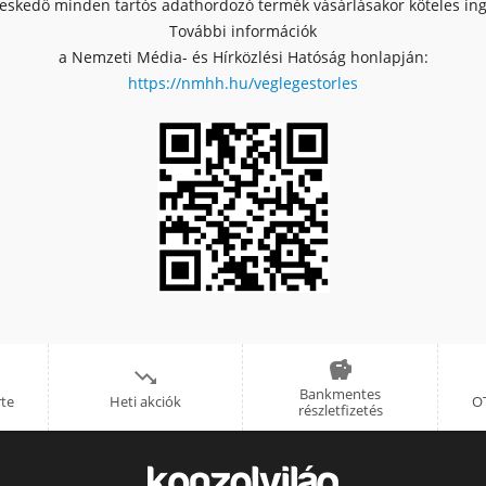
skedő minden tartós adathordozó termék vásárlásakor köteles ingy
További információk
a Nemzeti Média- és Hírközlési Hatóság honlapján:
https://nmhh.hu/veglegestorles


Bankmentes
rte
Heti akciók
OT
részletfizetés