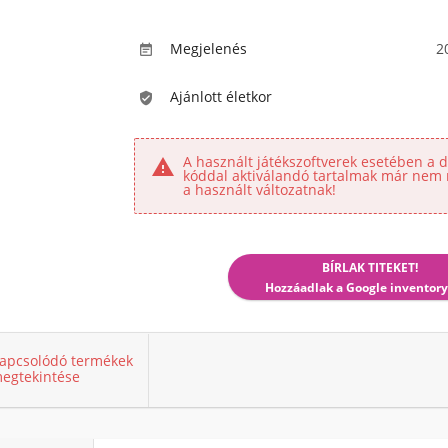
Megjelenés
2

Ajánlott életkor

A használt játékszoftverek esetében a di

kóddal aktiválandó tartalmak már nem 
a használt változatnak!
BÍRLAK TITEKET!
Hozzáadlak a Google inventory
apcsolódó termékek
egtekintése