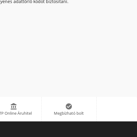
enes adattörlő kódot biztosítani.


P Online Áruhitel
Megbízható bolt