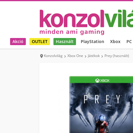
Akció
OUTLET
Használt
PlayStation
Xbox
PC
Konzolvilág
Xbox One
Játékok
Prey (használt)



