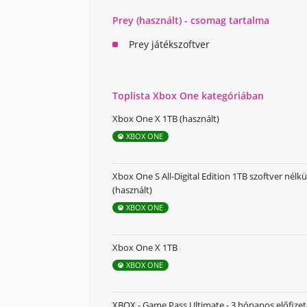
Prey (használt) - csomag tartalma
Prey játékszoftver
Toplista Xbox One kategóriában
Xbox One X 1TB (használt)
XBOX ONE
Xbox One S All-Digital Edition 1TB szoftver nélkü
(használt)
XBOX ONE
Xbox One X 1TB
XBOX ONE
XBOX - Game Pass Ultimate - 3 hónapos előfizet