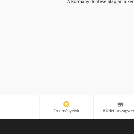
A Kormány döntése alapján a kere


Eredményeink
8 üzlet országsze