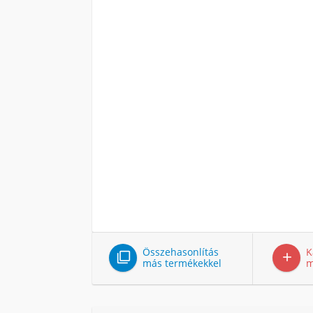
Összehasonlítás
K


más termékekkel
m