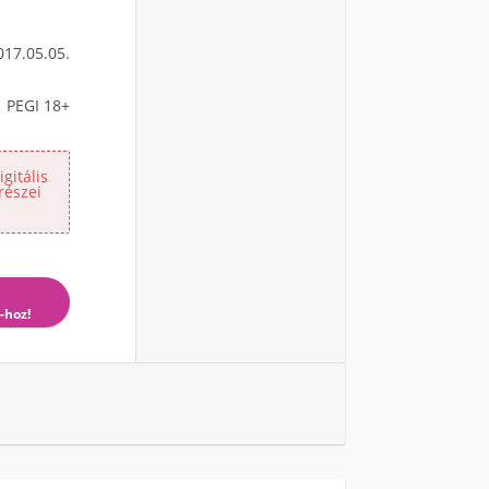
017.05.05.
PEGI 18+
gitális
részei
-hoz!