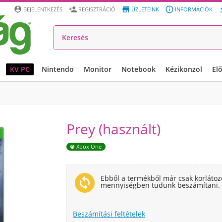




BEJELENTKEZÉS
REGISZTRÁCIÓ
ÜZLETEINK
INFORMÁCIÓK
KV PC
Nintendo
Monitor
Notebook
Kézikonzol
El
Prey (használt)
Xbox One
change_circle
Ebből a termékből már csak korlátoz
mennyiségben tudunk beszámítani.
Beszámítási feltételek