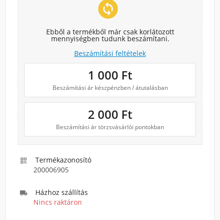
change_circle
Ebből a termékből már csak korlátozott
mennyiségben tudunk beszámítani.
Beszámítási feltételek
1 000
Ft
Beszámítási ár készpénzben / átutalásban
2 000
Ft
Beszámítási ár törzsvásárlói pontokban
Termékazonosító

200006905
Házhoz szállítás

Nincs raktáron