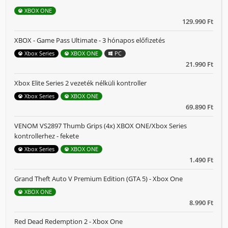
XBOX ONE
129.990 Ft
XBOX - Game Pass Ultimate - 3 hónapos előfizetés
Xbox Series
XBOX ONE
PC
21.990 Ft
Xbox Elite Series 2 vezeték nélküli kontroller
Xbox Series
XBOX ONE
69.890 Ft
VENOM VS2897 Thumb Grips (4x) XBOX ONE/Xbox Series
kontrollerhez - fekete
Xbox Series
XBOX ONE
1.490 Ft
Grand Theft Auto V Premium Edition (GTA 5) - Xbox One
XBOX ONE
8.990 Ft
Red Dead Redemption 2 - Xbox One