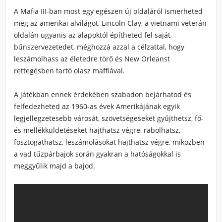
A Mafia III-ban most egy egészen új oldaláról ismerheted
meg az amerikai alvilágot, Lincoln Clay, a vietnami veterán
oldalán ugyanis az alapoktól építheted fel saját
bűnszervezetedet, méghozzá azzal a célzattal, hogy
leszámolhass az életedre törő és New Orleanst
rettegésben tartó olasz maffiával.
A játékban ennek érdekében szabadon bejárhatod és
felfedezheted az 1960-as évek Amerikájának egyik
legjellegzetesebb városát, szövetségeseket gyűjthetsz, fő-
és mellékküldetéseket hajthatsz végre, rabolhatsz,
fosztogathatsz, leszámolásokat hajthatsz végre, miközben
a vad tűzpárbajok során gyakran a hatóságokkal is
meggyűlik majd a bajod.