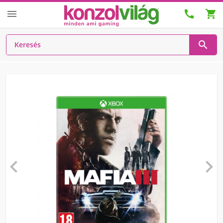





