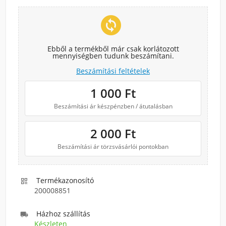
change_circle
Ebből a termékből már csak korlátozott
mennyiségben tudunk beszámítani.
Beszámítási feltételek
1 000
Ft
Beszámítási ár készpénzben / átutalásban
2 000
Ft
Beszámítási ár törzsvásárlói pontokban
Termékazonosító

200008851
Házhoz szállítás

Készleten