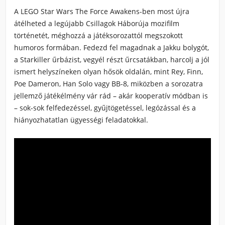
A LEGO Star Wars The Force Awakens-ben most újra
átélheted a legújabb Csillagok Háborúja mozifilm
történetét, méghozzá a játéksorozattól megszokott
humoros formában. Fedezd fel magadnak a Jakku bolygót,
a Starkiller űrbázist, vegyél részt űrcsatákban, harcolj a jól
ismert helyszíneken olyan hősök oldalán, mint Rey, Finn,
Poe Dameron, Han Solo vagy BB-8, miközben a sorozatra
jellemző játékélmény vár rád – akár kooperatív módban is
– sok-sok felfedezéssel, gyűjtögetéssel, legózással és a
hiányozhatatlan ügyességi feladatokkal.