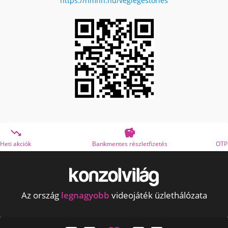
https://nmhh.hu/veglegestorles


Bankmentes részletfizetés
OTP Online Áruhitel
Az ország
legnagyobb
videojáték üzlethálózata