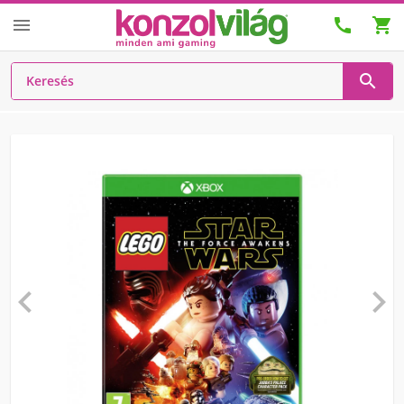





