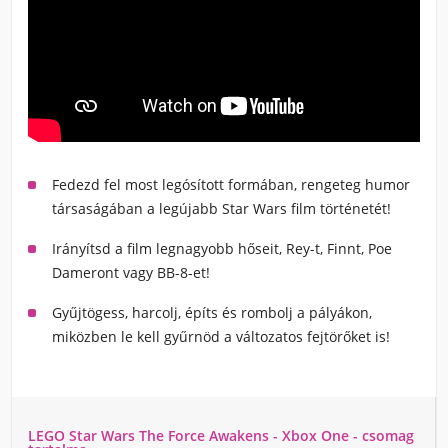
Fedezd fel most legósított formában, rengeteg humor
társaságában a legújabb Star Wars film történetét!
Irányítsd a film legnagyobb hőseit, Rey-t, Finnt, Poe
Dameront vagy BB-8-et!
Gyűjtögess, harcolj, építs és rombolj a pályákon,
miközben le kell gyűrnöd a változatos fejtörőket is!
LEGO Star Wars The Force Awakens - Xbox One - csomag