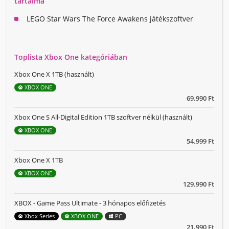
tartalma
LEGO Star Wars The Force Awakens játékszoftver
Toplista Xbox One kategóriában
Xbox One X 1TB (használt)
XBOX ONE
69.990 Ft
Xbox One S All-Digital Edition 1TB szoftver nélkül (használt)
XBOX ONE
54.999 Ft
Xbox One X 1TB
XBOX ONE
129.990 Ft
XBOX - Game Pass Ultimate - 3 hónapos előfizetés
Xbox Series
XBOX ONE
PC
21.990 Ft