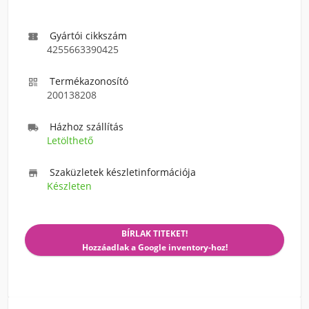
Gyártói cikkszám

4255663390425
Termékazonosító

200138208
Házhoz szállítás

Letölthető
Szaküzletek készletinformációja

Készleten
BÍRLAK TITEKET!
Hozzáadlak a Google inventory-hoz!