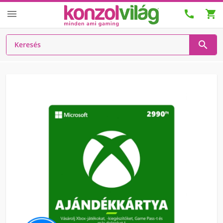



