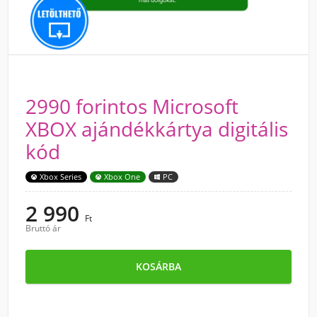
2990 forintos Microsoft
XBOX ajándékkártya digitális
kód
Xbox Series
Xbox One
PC
2 990
Ft
Bruttó ár
KOSÁRBA