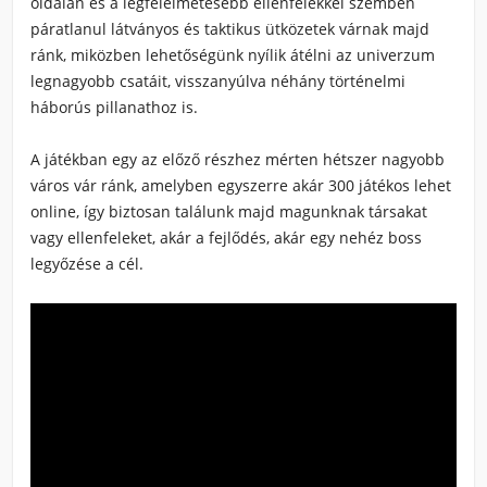
oldalán és a legfélelmetesebb ellenfelekkel szemben
páratlanul látványos és taktikus ütközetek várnak majd
ránk, miközben lehetőségünk nyílik átélni az univerzum
legnagyobb csatáit, visszanyúlva néhány történelmi
háborús pillanathoz is.
A játékban egy az előző részhez mérten hétszer nagyobb
város vár ránk, amelyben egyszerre akár 300 játékos lehet
online, így biztosan találunk majd magunknak társakat
vagy ellenfeleket, akár a fejlődés, akár egy nehéz boss
legyőzése a cél.