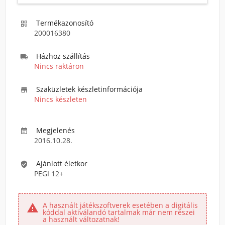
Termékazonosító

200016380
Házhoz szállítás

Nincs raktáron
Szaküzletek készletinformációja

Nincs készleten
Megjelenés

2016.10.28.
Ajánlott életkor

PEGI 12+
A használt játékszoftverek esetében a digitális

kóddal aktiválandó tartalmak már nem részei
a használt változatnak!