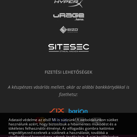
FIZETÉSI LEHETŐSÉGEK
A készpénzes vásárlás mellett, akár az alábbi bankkártyákkal is
fizethetsz:
Adataid védelme az első! Mi is sütizünk! A weboldalunkon sütiket
használunk azért, hogy biztosítsuk a hibamentes működést és a
tökéletes felhasználói élményt. Az elfogadás gombra kattintva
engedélyezed ezeknek a sütiknek a használatát, továbbá a
viselkedéssel kapcsolatos adatok átadását is. A süti beállításokat