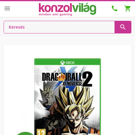



