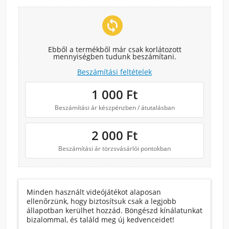
change_circle
Ebből a termékből már csak korlátozott
mennyiségben tudunk beszámítani.
Beszámítási feltételek
1 000
Ft
Beszámítási ár készpénzben / átutalásban
2 000
Ft
Beszámítási ár törzsvásárlói pontokban
Minden használt videójátékot alaposan
ellenőrzünk, hogy biztosítsuk csak a legjobb
állapotban kerülhet hozzád. Böngészd kínálatunkat
bizalommal, és találd meg új kedvenceidet!