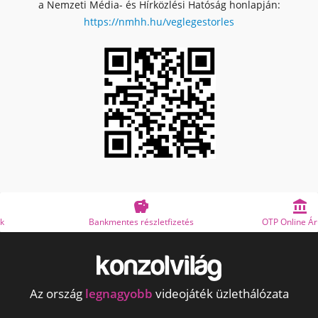
a Nemzeti Média- és Hírközlési Hatóság honlapján:
https://nmhh.hu/veglegestorles


Bankmentes részletfizetés
OTP Online Áruhitel
Az ország
legnagyobb
videojáték üzlethálózata