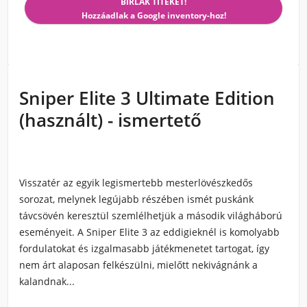
BÍRLAK TITEKET!
Hozzáadlak a Google inventory-hoz!
Sniper Elite 3 Ultimate Edition
(használt) - ismertető
Visszatér az egyik legismertebb
mesterlövészkedős
sorozat
, melynek legújabb részében ismét puskánk
távcsövén keresztül szemlélhetjük a második világháború
eseményeit. A
Sniper Elite 3
az eddigieknél is komolyabb
fordulatokat és
izgalmasabb játékmenetet
tartogat, így
nem árt alaposan felkészülni, mielőtt nekivágnánk a
kalandnak...