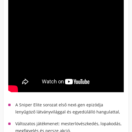
A Sniper Elite sorozat első next-gen epizódja
lenyűgöző látványvilággal és egyedülálló hangulattal,
Változatos játékmenet:
mesterlövészkedés, lopakodás,
megfigyelés és persze akció,