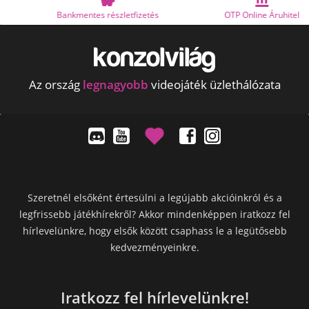
Bankmentes részletfizetés
OTP Online Áruhitel
Az ország
legnagyobb
videojáték üzlethálózata
Szeretnél elsőként értesülni a legújabb akcióinkról és a
legfrissebb játékhírekről? Akkor mindenképpen iratkozz fel
hírlevelünkre, hogy elsők között csaphass le a legütősebb
kedvezményeinkre.
Iratkozz fel hírlevelünkre!