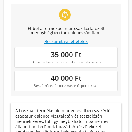
change_circle
Ebből a termékből már csak korlátozott
mennyiségben tudunk beszámítani.
Beszámítási feltételek
35 000
Ft
Beszámítási ár készpénzben / átutalásban
40 000
Ft
Beszámítási ár törzsvásárlói pontokban
A használt termékeink minden esetben szakértő
csapatunk alapos vizsgálatán és tesztelésén
mennek keresztül, így megbízható, hibamentes
állapotban kerülnek hozzád. A készülékeket
gondosan kezeljük, szükség esetén javítjuk és