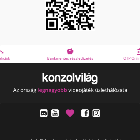


Bankmentes részletfizetés
OTP Online Áruhitel
Az ország
legnagyobb
videojáték üzlethálózata