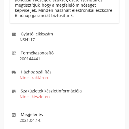
megtisztítjuk, hogy a megfelelő minőséget
képviseljék. Minden használt elektronikai eszközre
6 hónap garanciát biztosítunk.
Gyártói cikkszám

NSH117
Termékazonosító

200144441
Házhoz szállítás

Nincs raktáron
Szaküzletek készletinformációja

Nincs készleten
Megjelenés

2021.04.14.