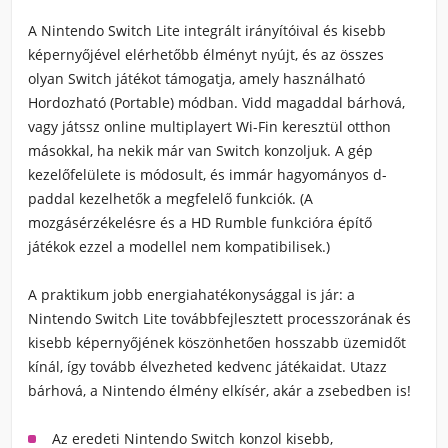
A Nintendo Switch Lite integrált irányítóival és kisebb
képernyőjével elérhetőbb élményt nyújt, és az összes
olyan Switch játékot támogatja, amely használható
Hordozható (Portable) módban. Vidd magaddal bárhová,
vagy játssz online multiplayert Wi-Fin keresztül otthon
másokkal, ha nekik már van Switch konzoljuk. A gép
kezelőfelülete is módosult, és immár hagyományos d-
paddal kezelhetők a megfelelő funkciók. (A
mozgásérzékelésre és a HD Rumble funkcióra építő
játékok ezzel a modellel nem kompatibilisek.)
A praktikum jobb energiahatékonysággal is jár: a
Nintendo Switch Lite továbbfejlesztett processzorának és
kisebb képernyőjének köszönhetően hosszabb üzemidőt
kínál, így tovább élvezheted kedvenc játékaidat. Utazz
bárhová, a Nintendo élmény elkísér, akár a zsebedben is!
Az eredeti Nintendo Switch konzol kisebb,