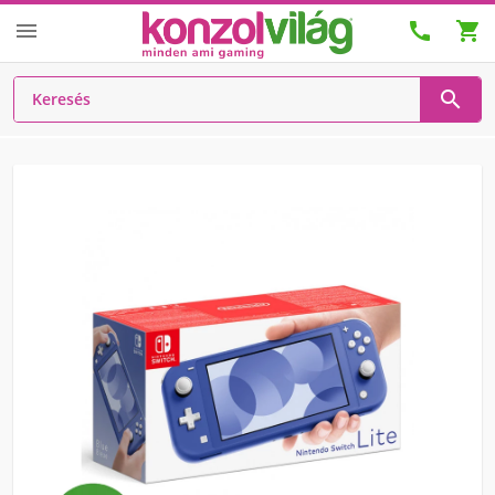



