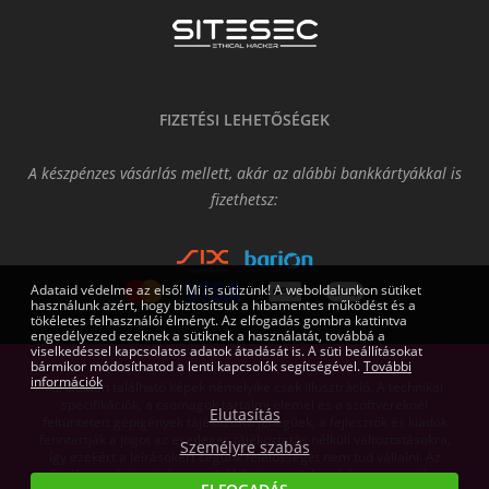
FIZETÉSI LEHETŐSÉGEK
A készpénzes vásárlás mellett, akár az alábbi bankkártyákkal is
fizethetsz:
Adataid védelme az első! Mi is sütizünk! A weboldalunkon sütiket
használunk azért, hogy biztosítsuk a hibamentes működést és a
tökéletes felhasználói élményt. Az elfogadás gombra kattintva
engedélyezed ezeknek a sütiknek a használatát, továbbá a
viselkedéssel kapcsolatos adatok átadását is. A süti beállításokat
bármikor módosíthatod a lenti kapcsolók segítségével.
További
információk
Az oldalon található képek némelyike csak illusztráció. A technikai
specifikációk, a csomagok tartalmi elemei és a szoftvereknél
Elutasítás
feltüntetett gépigények tájékoztató jellegűek, a fejlesztők és kiadók
fenntartják a jogot az esetleges tájékoztatás nélküli változtatásokra,
Személyre szabás
így ezekért a leírásokért cégünk felelősséget nem tud vállalni. Az
árváltoztatás jogát fenntartjuk! Az itt megjelent írásos anyagok a