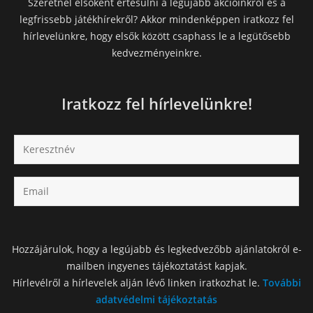
Szeretnél elsőként értesülni a legújabb akcióinkról és a
legfrissebb játékhírekről? Akkor mindenképpen iratkozz fel
hírlevelünkre, hogy elsők között csaphass le a legütősebb
kedvezményeinkre.
Iratkozz fel hírlevelünkre!
Hozzájárulok, hogy a legújabb és legkedvezőbb ajánlatokról e-
mailben ingyenes tájékoztatást kapjak.
Hírlevélről a hírlevelek alján lévő linken iratkozhat le.
További
adatvédelmi tájékoztatás