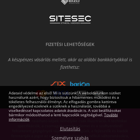
FIZETÉSI LEHETŐSÉGEK
A készpénzes vásárlás mellett, akár az alábbi bankkártyákkal is
fizethetsz:
Adataid védelme az első! Mi is sütizünk! A weboldalunkon sütiket
használunk azért, hogy biztosítsuk a hibamentes működést és a
tökéletes felhasználói élményt. Az elfogadás gombra kattintva
engedélyezed ezeknek a sütiknek a használatát, továbbá a
viselkedéssel kapcsolatos adatok átadását is. A süti beállításokat
bármikor módosíthatod a lenti kapcsolók segítségével.
További
információk
Az oldalon található képek némelyike csak illusztráció. A technikai
specifikációk, a csomagok tartalmi elemei és a szoftvereknél
Elutasítás
feltüntetett gépigények tájékoztató jellegűek, a fejlesztők és kiadók
fenntartják a jogot az esetleges tájékoztatás nélküli változtatásokra,
Személyre szabás