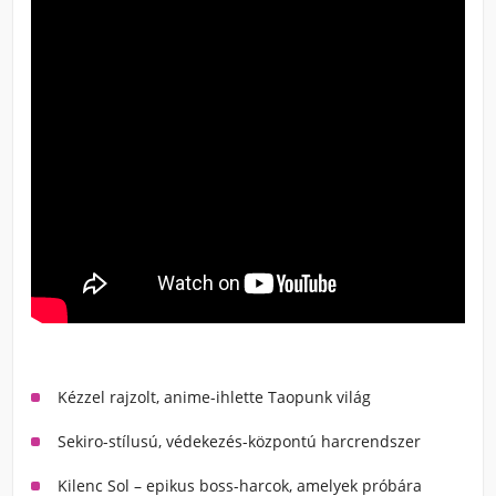
Kézzel rajzolt, anime-ihlette Taopunk világ
Sekiro-stílusú, védekezés-központú harcrendszer
Kilenc Sol – epikus boss-harcok, amelyek próbára