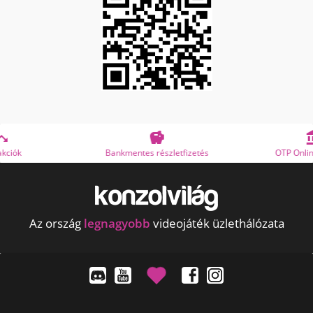


Bankmentes részletfizetés
OTP Online Áruhitel
Az ország
legnagyobb
videojáték üzlethálózata