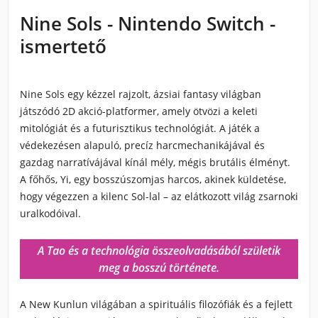
Nine Sols - Nintendo Switch -
ismertető
Nine Sols
egy kézzel rajzolt, ázsiai fantasy világban
játszódó 2D akció-platformer, amely ötvözi a keleti
mitológiát és a futurisztikus technológiát. A játék a
védekezésen alapuló, precíz harcmechanikájával és
gazdag narratívájával kínál mély, mégis brutális élményt.
A főhős, Yi, egy bosszúszomjas harcos, akinek küldetése,
hogy végezzen a kilenc Sol-lal – az elátkozott világ zsarnoki
uralkodóival.
A Tao és a technológia összeolvadásából születik
meg a bosszú története.
A
New Kunlun
világában a spirituális filozófiák és a fejlett