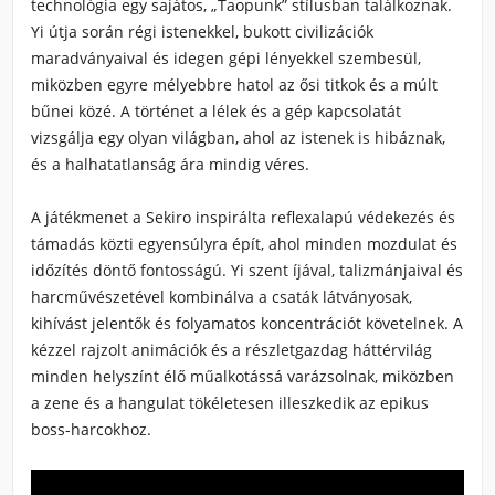
technológia egy sajátos, „Taopunk” stílusban találkoznak.
Yi útja során régi istenekkel, bukott civilizációk
maradványaival és idegen gépi lényekkel szembesül,
miközben egyre mélyebbre hatol az ősi titkok és a múlt
bűnei közé. A történet a lélek és a gép kapcsolatát
vizsgálja egy olyan világban, ahol az istenek is hibáznak,
és a halhatatlanság ára mindig véres.
A játékmenet a
Sekiro
inspirálta reflexalapú védekezés és
támadás közti egyensúlyra épít, ahol minden mozdulat és
időzítés döntő fontosságú. Yi szent íjával, talizmánjaival és
harcművészetével kombinálva a csaták látványosak,
kihívást jelentők és folyamatos koncentrációt követelnek. A
kézzel rajzolt animációk és a részletgazdag háttérvilág
minden helyszínt élő műalkotássá varázsolnak, miközben
a zene és a hangulat tökéletesen illeszkedik az epikus
boss-harcokhoz.