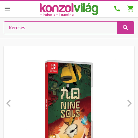





