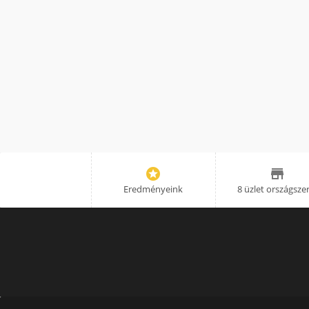


Eredményeink
8 üzlet országsze