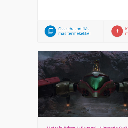
Összehasonlítás
K


más termékekkel
m
Metroid Prime 4: Beyond - Nintendo Swit