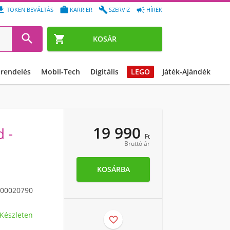




TOKEN BEVÁLTÁS
KARRIER
SZERVIZ
HÍREK


KOSÁR
őrendelés
Mobil-Tech
Digitális
LEGO
Játék-Ajándék
19 990
 -
Ft
Bruttó ár
KOSÁRBA
00020790
Készleten
