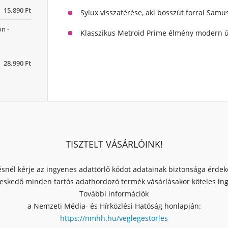
15.890 Ft
Sylux visszatérése, aki bosszút forral Samu
n -
Klasszikus Metroid Prime élmény modern ú
28.990 Ft
TISZTELT VÁSÁRLÓINK!
ésnél kérje az ingyenes adattörlő kódot adatainak biztonsága érde
skedő minden tartós adathordozó termék vásárlásakor köteles ingy
További információk
a Nemzeti Média- és Hírközlési Hatóság honlapján:
https://nmhh.hu/veglegestorles