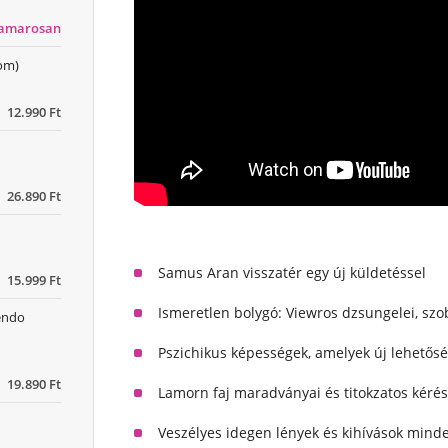
hamarosan
dom)
12.990 Ft
26.890 Ft
Samus Aran visszatér egy új küldetéssel
15.999 Ft
Ismeretlen bolygó: Viewros dzsungelei, szo
tendo
Pszichikus képességek, amelyek új lehetős
19.890 Ft
Lamorn faj maradványai és titokzatos kéré
Veszélyes idegen lények és kihívások mind