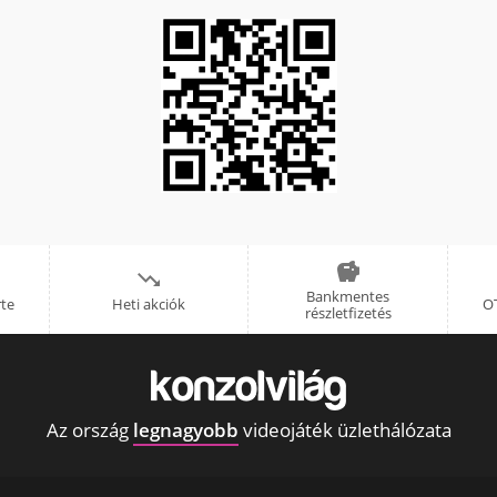


Bankmentes
rte
Heti akciók
OT
részletfizetés
Az ország
legnagyobb
videojáték üzlethálózata