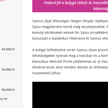
Fedezd fel a bolygó titkait és használd
képesség
Samus útját ellenséges idegen lények, rejtélyes
Sylux megjelenése teszik még veszélyesebbé.
komoly kérdéseket vetnek fel, Sylux árnyékként
bosszúját a Galaktikus Föderáció és Samus elle
94.990 Ft
A bolygó felfedezése során Samus olyan pszich
lehetőségeket nyitnak meg a harcban és a kör
klasszikus Metroid Prime játékmenet az új me
élményt kínál, ahol minden döntés és felfedezé
94.990 Ft
hazavezető úthoz.
99.999 Ft
by Air