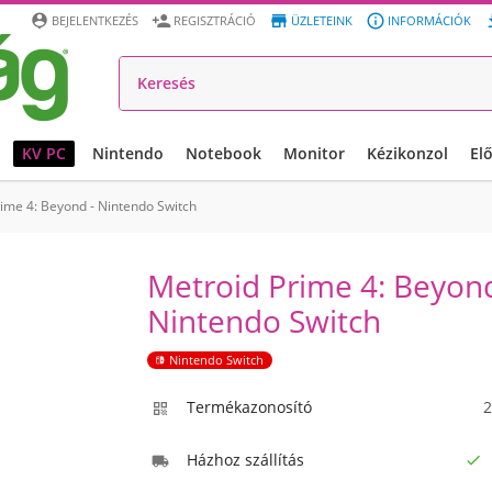




BEJELENTKEZÉS
REGISZTRÁCIÓ
ÜZLETEINK
INFORMÁCIÓK
KV PC
Nintendo
Notebook
Monitor
Kézikonzol
El
ime 4: Beyond - Nintendo Switch
Metroid Prime 4: Beyond
Nintendo Switch
Nintendo Switch
Termékazonosító
2

Házhoz szállítás

