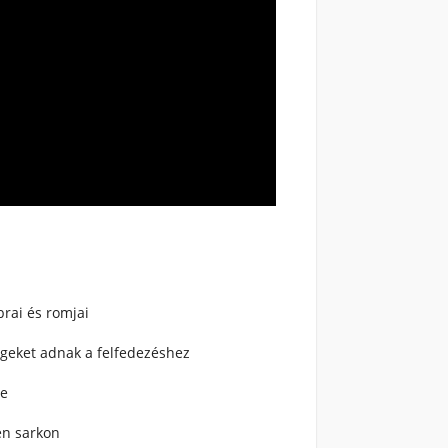
brai és romjai
égeket adnak a felfedezéshez
se
en sarkon