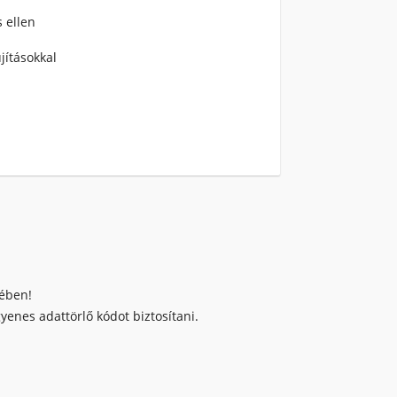
s ellen
jításokkal
kében!
enes adattörlő kódot biztosítani.