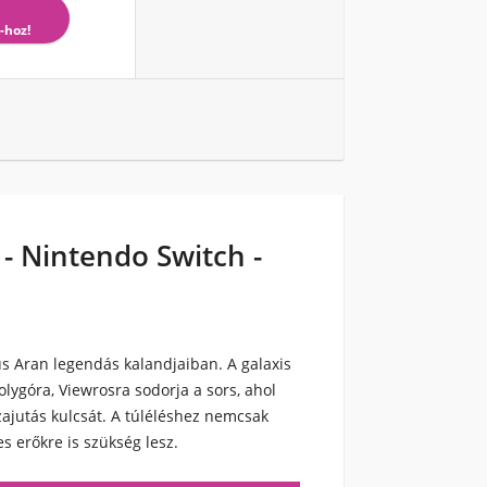
-hoz!
- Nintendo Switch -
us Aran legendás kalandjaiban. A galaxis
lygóra, Viewrosra sodorja a sors, ahol
zajutás kulcsát. A túléléshez nemcsak
s erőkre is szükség lesz.