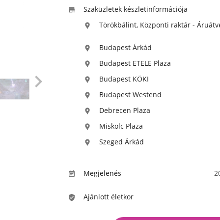
Szaküzletek készletinformációja

Törökbálint, Központi raktár - Áruátv

Budapest Árkád

Budapest ETELE Plaza


Budapest KÖKI

Budapest Westend

Debrecen Plaza

Miskolc Plaza

Szeged Árkád

Megjelenés
2

Ajánlott életkor
