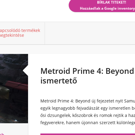
BÍRLAK TITEKET!
Hozzáadlak a Google inventory
apcsolódó termékek
egtekintése
Metroid Prime 4: Beyond 
ismertető
Metroid Prime 4: Beyond
új fejezetet nyit Sam
egyik legnagyobb fejvadászát egy ismeretlen bo
ősi dzsungelek, kőszobrok és romok rejtik a ha
fegyverekre, hanem újonnan szerzett különlege
ch -