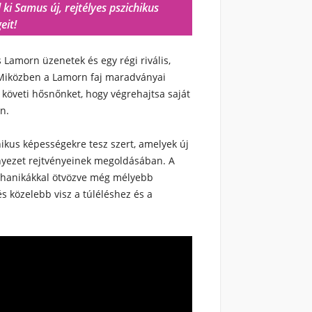
 ki Samus új, rejtélyes pszichikus
eit!
 Lamorn üzenetek és egy régi rivális,
 Miközben a Lamorn faj maradványai
 követi hősnőnket, hogy végrehajtsa saját
n.
ikus képességekre tesz szert, amelyek új
nyezet rejtvényeinek megoldásában. A
chanikákkal ötvözve még mélyebb
s közelebb visz a túléléshez és a