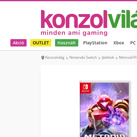
Akció
OUTLET
Használt
PlayStation
Xbox
PC
Konzolvilág
Nintendo Switch
Játékok
Metroid Pr



