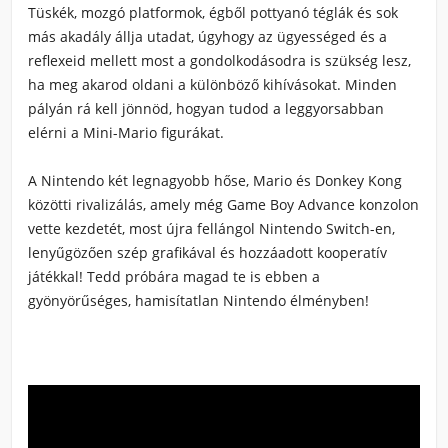
Tüskék, mozgó platformok, égből pottyanó téglák és sok
más akadály állja utadat, úgyhogy az ügyességed és a
reflexeid mellett most a gondolkodásodra is szükség lesz,
ha meg akarod oldani a különböző kihívásokat. Minden
pályán rá kell jönnöd, hogyan tudod a leggyorsabban
elérni a Mini-Mario figurákat.
A Nintendo két legnagyobb hőse, Mario és Donkey Kong
közötti rivalizálás, amely még Game Boy Advance konzolon
vette kezdetét, most újra fellángol Nintendo Switch-en,
lenyűgözően szép grafikával és hozzáadott kooperatív
játékkal! Tedd próbára magad te is ebben a
gyönyörűséges, hamisítatlan Nintendo élményben!