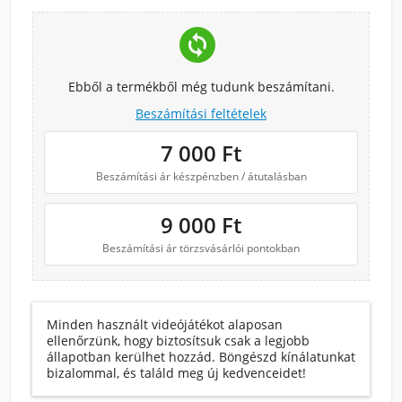
change_circle
Ebből a termékből még tudunk beszámítani.
Beszámítási feltételek
7 000
Ft
Beszámítási ár készpénzben / átutalásban
9 000
Ft
Beszámítási ár törzsvásárlói pontokban
Minden használt videójátékot alaposan
ellenőrzünk, hogy biztosítsuk csak a legjobb
állapotban kerülhet hozzád. Böngészd kínálatunkat
bizalommal, és találd meg új kedvenceidet!