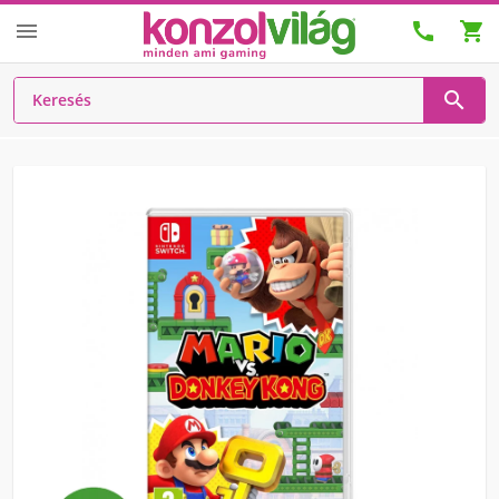



