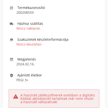
Termékazonosító

200208559
Házhoz szállítás

Nincs raktáron
Szaküzletek készletinformációja

Nincs készleten
Megjelenés

2024.02.16.
Ajánlott életkor

PEGI 3+
A használt játékszoftverek esetében a digitális

kóddal aktiválandó tartalmak már nem részei
a használt változatnak!