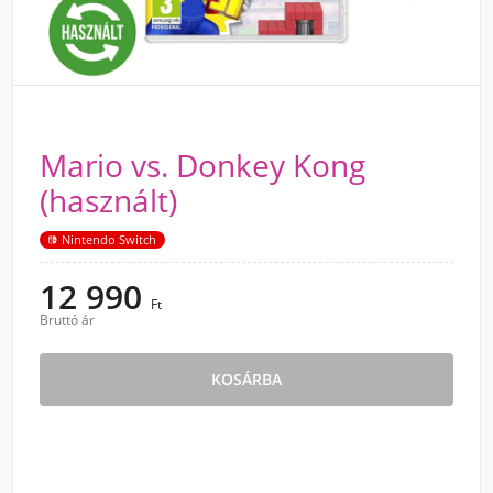
Mario vs. Donkey Kong
(használt)
Nintendo Switch
12 990
Ft
Bruttó ár
KOSÁRBA