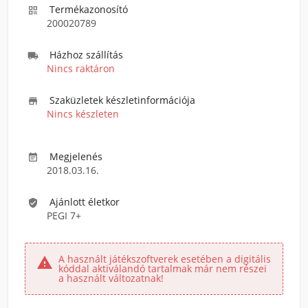
Termékazonosító

200020789
Házhoz szállítás

Nincs raktáron
Szaküzletek készletinformációja

Nincs készleten
Megjelenés

2018.03.16.
Ajánlott életkor

PEGI 7+
A használt játékszoftverek esetében a digitális

kóddal aktiválandó tartalmak már nem részei
a használt változatnak!