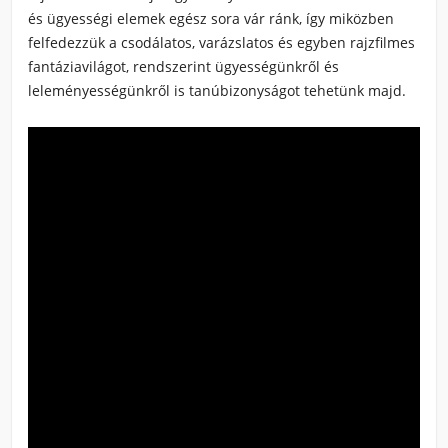
és ügyességi elemek egész sora vár ránk, így miközben
felfedezzük a csodálatos, varázslatos és egyben rajzfilmes
fantáziavilágot, rendszerint ügyességünkről és
leleményességünkről is tanúbizonyságot tehetünk majd.