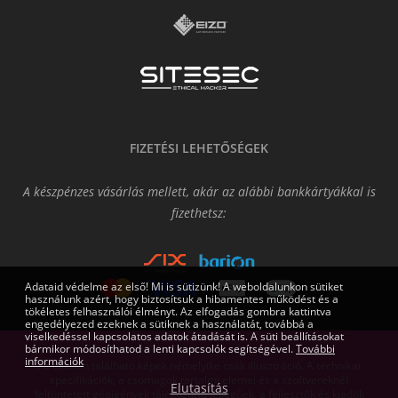
FIZETÉSI LEHETŐSÉGEK
A készpénzes vásárlás mellett, akár az alábbi bankkártyákkal is
fizethetsz:
Adataid védelme az első! Mi is sütizünk! A weboldalunkon sütiket
használunk azért, hogy biztosítsuk a hibamentes működést és a
tökéletes felhasználói élményt. Az elfogadás gombra kattintva
engedélyezed ezeknek a sütiknek a használatát, továbbá a
viselkedéssel kapcsolatos adatok átadását is. A süti beállításokat
bármikor módosíthatod a lenti kapcsolók segítségével.
További
információk
Az oldalon található képek némelyike csak illusztráció. A technikai
specifikációk, a csomagok tartalmi elemei és a szoftvereknél
Elutasítás
feltüntetett gépigények tájékoztató jellegűek, a fejlesztők és kiadók