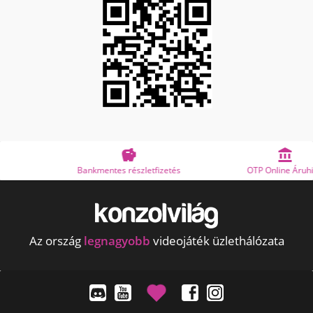


Bankmentes részletfizetés
OTP Online Áruhitel
Az ország
legnagyobb
videojáték üzlethálózata