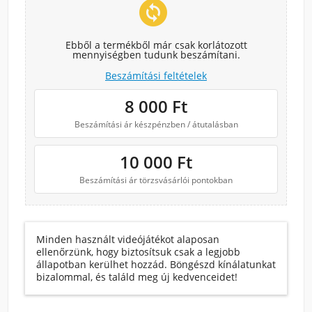
change_circle
Ebből a termékből már csak korlátozott
mennyiségben tudunk beszámítani.
Beszámítási feltételek
8 000
Ft
Beszámítási ár készpénzben / átutalásban
10 000
Ft
Beszámítási ár törzsvásárlói pontokban
Minden használt videójátékot alaposan
ellenőrzünk, hogy biztosítsuk csak a legjobb
állapotban kerülhet hozzád. Böngészd kínálatunkat
bizalommal, és találd meg új kedvenceidet!