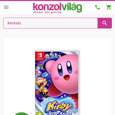



