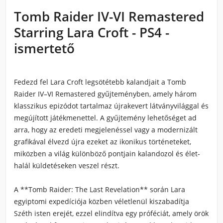
Tomb Raider IV-VI Remastered
Starring Lara Croft - PS4 -
ismertető
Fedezd fel Lara Croft legsötétebb kalandjait a Tomb
Raider IV–VI Remastered gyűjteményben, amely három
klasszikus epizódot tartalmaz újrakevert látványvilággal és
megújított játékmenettel. A gyűjtemény lehetőséget ad
arra, hogy az eredeti megjelenéssel vagy a modernizált
grafikával élvezd újra ezeket az ikonikus történeteket,
miközben a világ különböző pontjain kalandozol és élet-
halál küldetéseken veszel részt.
A **Tomb Raider: The Last Revelation** során Lara
egyiptomi expedíciója közben véletlenül kiszabadítja
Széth isten erejét, ezzel elindítva egy próféciát, amely örök