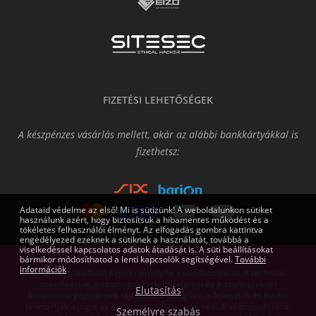
FIZETÉSI LEHETŐSÉGEK
A készpénzes vásárlás mellett, akár az alábbi bankkártyákkal is
fizethetsz:
Adataid védelme az első! Mi is sütizünk! A weboldalunkon sütiket
használunk azért, hogy biztosítsuk a hibamentes működést és a
tökéletes felhasználói élményt. Az elfogadás gombra kattintva
engedélyezed ezeknek a sütiknek a használatát, továbbá a
viselkedéssel kapcsolatos adatok átadását is. A süti beállításokat
bármikor módosíthatod a lenti kapcsolók segítségével.
További
információk
Az oldalon található képek némelyike csak illusztráció. A technikai
specifikációk, a csomagok tartalmi elemei és a szoftvereknél
Elutasítás
feltüntetett gépigények tájékoztató jellegűek, a fejlesztők és kiadók
fenntartják a jogot az esetleges tájékoztatás nélküli változtatásokra,
Személyre szabás