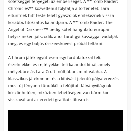
sötétséggel fenyegeti az emberiséget. A **Tomb Raider:
Chronicles** közvetlenül folytatja a történetet: Lara
eltűntnek hitt teste felett gyászolók emlékeznek vissza
korábbi, titokzatos kalandjaira. A **Tomb Raider: The
Angel of Darkness** pedig sötét hangulatú európai
helyszíneken játszódik, ahol Larát gyilkossággal vádolják
meg, és egy baljós összeesküvést próbál feltárni.
A három játék együttesen egy fordulatokkal teli,
érzelmekkel és rejtélyekkel teli kalandot kínál, amely
mélyebbre ás Lara Croft múltjában, mint valaha. A
klasszikus játékmenet és a kihívást jelentő pályatervezés
most új fényben tündököl a felújított látványvilágnak
köszönhetően, miközben lehetőséged van bármikor
visszaváltani az eredeti grafikai stílusra is.