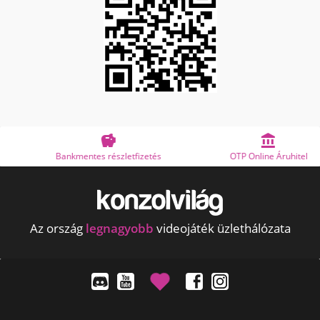


Bankmentes részletfizetés
OTP Online Áruhitel
Az ország
legnagyobb
videojáték üzlethálózata