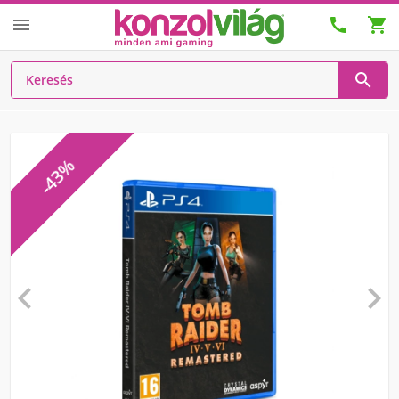




-43%

