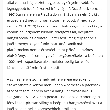
által valaha kifejlesztett legjobb, legkényelmesebb és
legnagyobb tudású konzol irányítója. A DualShock sorozat
1997 óta van jelen a PlayStation világában, az elmúlt két
évtized alatt pedig folyamatosan fejlődött. A legújabb
verzió (CUH-ZCT2) finoman beállítható rezgő motorokkal, a
korábbinál ergonomikusabb kidolgozással, beépített
hangszóróval és érintőfelülettel teszi még teljesebbé a
játékélményt. Olyan funkciókat kínál, amik más
platformokon nem elérhetőek, mint például a színes
elülső fény, a háromtengelyű mozgásérzékelés, a beépített
1000 mAh kapacitású akkumulátor pedig tartós és
kényelmes játékélményt biztosít.
A színes fényjelző – amelynek fényereje egyébként
csökkenthető a konzol menüjében – nemcsak a játékosok
azonosítására, hanem akár a hangulat fokozására is
szolgálhat. A GTA V-ben például, ha üldöz a rendőrség, a
fény kéken-pirosan villog! A beépített hangszóróval azok a
játékok lehetnek élvezetesebbek, amikben