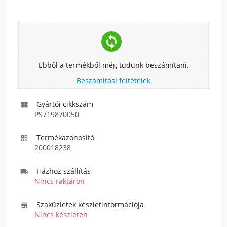
change_circle
Ebből a termékből még tudunk beszámítani.
Beszámítási feltételek
Gyártói cikkszám

PS719870050
Termékazonosító

200018238
Házhoz szállítás

Nincs raktáron
Szaküzletek készletinformációja

Nincs készleten