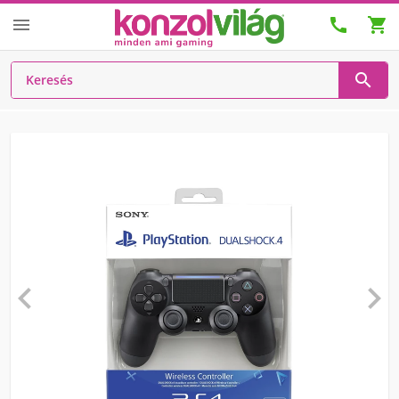





