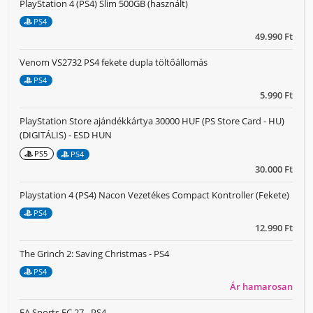
PlayStation 4 (PS4) Slim 500GB (használt)
PS4
49.990 Ft
Venom VS2732 PS4 fekete dupla töltőállomás
PS4
5.990 Ft
PlayStation Store ajándékkártya 30000 HUF (PS Store Card - HU)
(DIGITÁLIS) - ESD HUN
PS5
PS4
30.000 Ft
Playstation 4 (PS4) Nacon Vezetékes Compact Kontroller (Fekete)
PS4
12.990 Ft
The Grinch 2: Saving Christmas - PS4
PS4
Ár hamarosan
EA Sports FC 27 - PS4