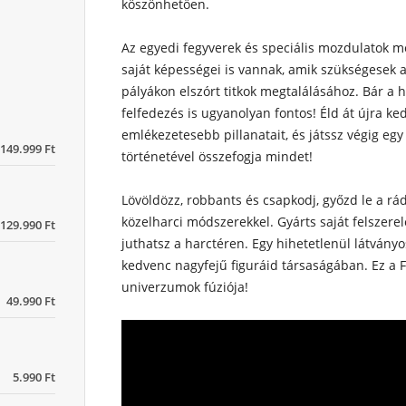
köszönhetően.
Az egyedi fegyverek és speciális mozdulatok me
saját képességei is vannak, amik szükségesek 
pályákon elszórt titkok megtalálásához. Bár a 
felfedezés is ugyanolyan fontos! Éld át újra ke
emlékezetesebb pillanatait, és játssz végig e
149.999 Ft
történetével összefogja mindet!
Lövöldözz, robbants és csapkodj, győzd le a rá
közelharci módszerekkel. Gyárts saját felszere
129.990 Ft
juthatsz a harctéren. Egy hihetetlenül látvány
kedvenc nagyfejű figuráid társaságában. Ez a 
univerzumok fúziója!
49.990 Ft
5.990 Ft