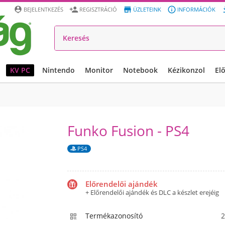




BEJELENTKEZÉS
REGISZTRÁCIÓ
ÜZLETEINK
INFORMÁCIÓK
KV PC
Nintendo
Monitor
Notebook
Kézikonzol
El
Funko Fusion - PS4
PS4
Előrendelői ajándék
+ Előrendelői ajándék és DLC a készlet erejéig
Termékazonosító
2
