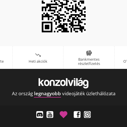


Bankmentes
rte
Heti akciók
OT
részletfizetés
Az ország
legnagyobb
videojáték üzlethálózata