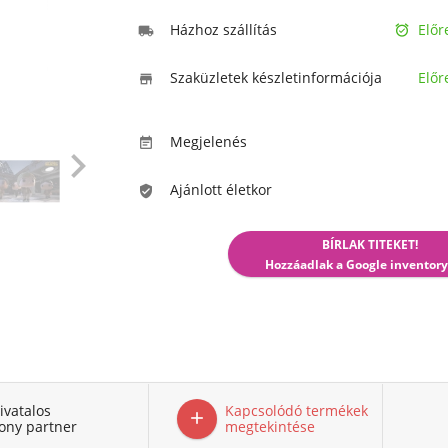
Házhoz szállítás
Előr


Szaküzletek készletinformációja
Előr

Megjelenés


Ajánlott életkor

BÍRLAK TITEKET!
Hozzáadlak a Google inventory
ivatalos
Kapcsolódó termékek

ony partner
megtekintése