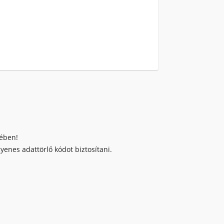
kében!
enes adattörlő kódot biztosítani.