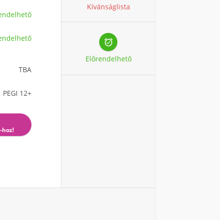
Kívánságlista
endelhető
endelhető

Előrendelhető
TBA
PEGI 12+
-hoz!