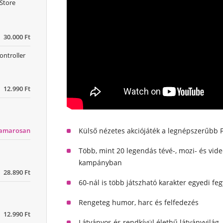
 Store
30.000 Ft
ontroller
12.990 Ft
Külső nézetes akciójáték a legnépszerűbb 
hamarosan
Több, mint 20 legendás tévé-, mozi- és vid
kampányban
28.890 Ft
60-nál is több játszható karakter egyedi fe
Rengeteg humor, harc és felfedezés
12.990 Ft
Látványos és rendkívül élethű látványvilág