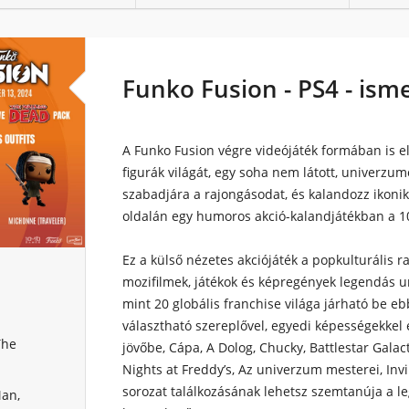
Funko Fusion - PS4 - ism
A Funko Fusion végre videójáték formában is e
figurák világát, egy soha nem látott, univerzu
szabadjára a rajongásodat, és kalandozz ikoni
oldalán egy humoros akció-kalandjátékban a 1
Ez a külső nézetes akciójáték a popkulturális r
mozifilmek, játékok és képregények legendás u
mint 20 globális franchise világa járható be e
választható szereplővel, egyedi képességekkel é
The
jövőbe, Cápa, A Dolog, Chucky, Battlestar Galac
Nights at Freddy’s, Az univerzum mesterei, Inv
sorozat találkozásának lehetsz szemtanúja a 
Man,