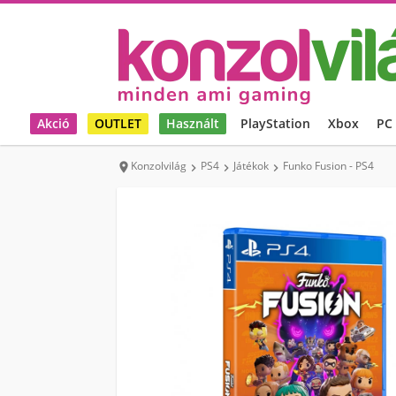
Akció
OUTLET
Használt
PlayStation
Xbox
PC
Konzolvilág
PS4
Játékok
Funko Fusion - PS4



