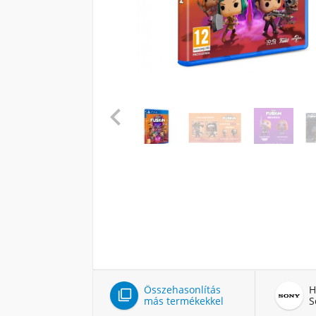

Összehasonlítás
H

más termékekkel
S