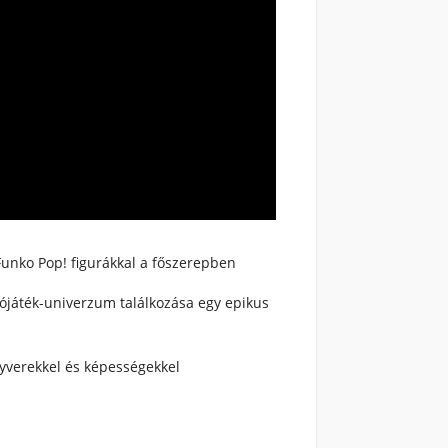
Funko Pop! figurákkal a főszerepben
eójáték-univerzum találkozása egy epikus
gyverekkel és képességekkel