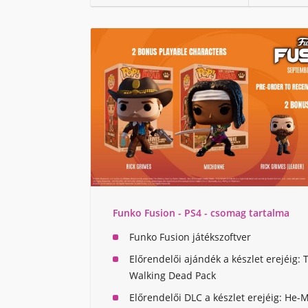
Funko Fusion - PS4 - csomag tartalma
Funko Fusion játékszoftver
Előrendelői ajándék a készlet erejéig: 
Walking Dead Pack
Előrendelői DLC a készlet erejéig: He-