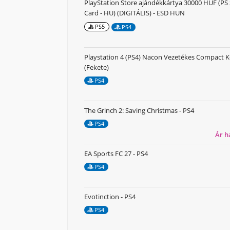
PlayStation Store ajándékkártya 30000 HUF (PS
Card - HU) (DIGITÁLIS) - ESD HUN
PS5
PS4
Playstation 4 (PS4) Nacon Vezetékes Compact K
(Fekete)
PS4
The Grinch 2: Saving Christmas - PS4
PS4
Ár 
EA Sports FC 27 - PS4
PS4
Evotinction - PS4
PS4