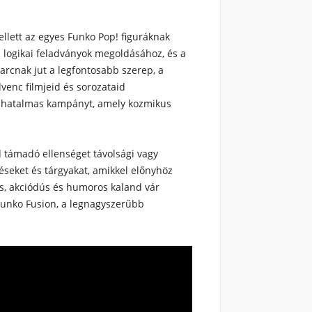
llett az egyes Funko Pop! figuráknak
a logikai feladványok megoldásához, és a
harcnak jut a legfontosabb szerep, a
dvenc filmjeid és sorozataid
gy hatalmas kampányt, amely kozmikus
d támadó ellenséget távolsági vagy
léseket és tárgyakat, amikkel előnyhöz
os, akciódús és humoros kaland vár
Funko Fusion, a legnagyszerűbb