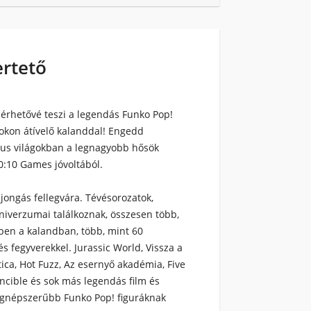
ertető
lérhetővé teszi a legendás Funko Pop!
mokon átívelő kalanddal! Engedd
kus világokban a legnagyobb hősök
0:10 Games jóvoltából.
ajongás fellegvára. Tévésorozatok,
niverzumai találkoznak, összesen több,
bben a kalandban, több, mint 60
s fegyverekkel. Jurassic World, Vissza a
tica, Hot Fuzz, Az esernyő akadémia, Five
incible és sok más legendás film és
legnépszerűbb Funko Pop! figuráknak