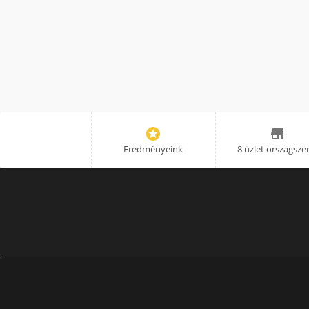


Eredményeink
8 üzlet országsze