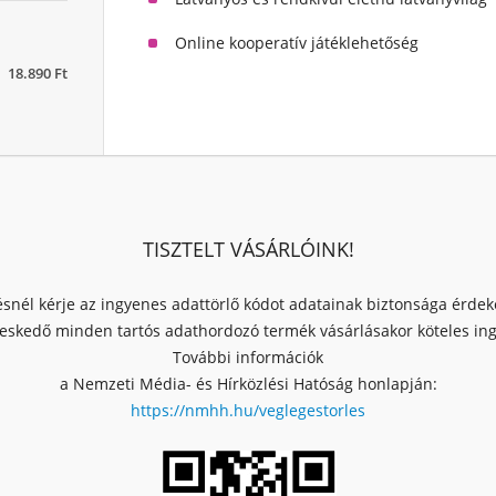
Online kooperatív játéklehetőség
18.890 Ft
TISZTELT VÁSÁRLÓINK!
ésnél kérje az ingyenes adattörlő kódot adatainak biztonsága érde
skedő minden tartós adathordozó termék vásárlásakor köteles ingy
További információk
a Nemzeti Média- és Hírközlési Hatóság honlapján:
https://nmhh.hu/veglegestorles