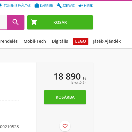




TOKEN BEVÁLTÁS
KARRIER
SZERVIZ
HÍREK


KOSÁR
őrendelés
Mobil-Tech
Digitális
LEGO
Játék-Ajándék
18 890
Ft
Bruttó ár
KOSÁRBA

00210528