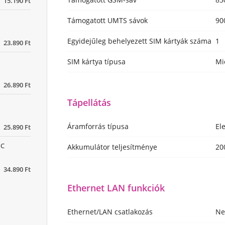
15.190 Ft
Támogatott UMTS sávok
90
Egyidejűleg behelyezett SIM kártyák száma
1
23.890 Ft
SIM kártya típusa
Mi
26.890 Ft
Tápellátás
Áramforrás típusa
El
25.890 Ft
PC
Akkumulátor teljesítménye
20
34.890 Ft
Ethernet LAN funkciók
Ethernet/LAN csatlakozás
N