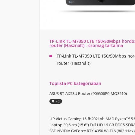
TP-Link TL-M7350 LTE 150/50Mbps hordo
router (Használt) - csomag tartalma
TP-Link TL-M7350 LTE 150/50Mbps hor
router (Használt)
Toplista PC kategóriában
ASUS RT-AX53U Router (90IG06P0-MO3510)
PC
HP Victus Gaming 15-fb2021nh AMD Ryzen™ 5
Laptop 39,6 cm (15.6") Full HD 16 GB DDR5-SD
SSD NVIDIA GeForce RTX 4050 Wi-Fi 6 (802.11a