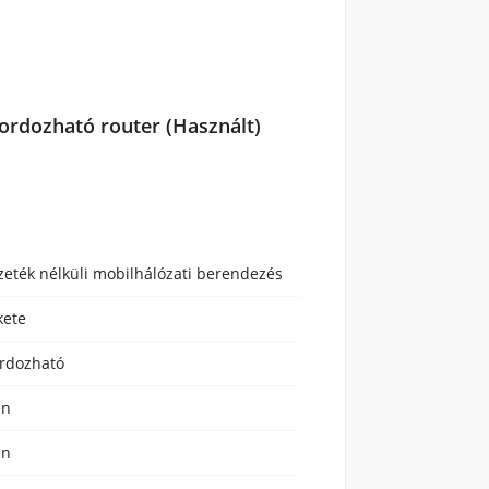
rdozható router (Használt)
zeték nélküli mobilhálózati berendezés
kete
rdozható
en
en