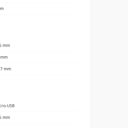
em
6 mm
 mm
.7 mm
cro-USB
5 mm