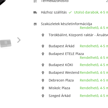
Termékazonosító
2

Házhoz szállítás
Utolsó darabok, 4-5


Szaküzletek készletinformációja

Rendelhető, 4-5
Törökbálint, Központi raktár - Áruátv


Budapest Árkád
Rendelhető, 4-5

Budapest ETELE Plaza

Rendelhető, 4-5
Budapest KÖKI
Rendelhető, 4-5

Budapest Westend
Rendelhető, 4-5

Debrecen Plaza
Rendelhető, 4-5

Miskolc Plaza
Rendelhető, 4-5

Szeged Árkád
Rendelhető, 4-5
