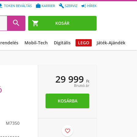




TOKEN BEVÁLTÁS
KARRIER
SZERVIZ
HÍREK


KOSÁR
őrendelés
Mobil-Tech
Digitális
LEGO
Játék-Ajándék
29 999
Ft
Bruttó ár
ó
KOSÁRBA
M7350
