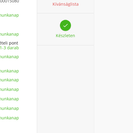
00015080
Kívánságlista
 munkanap

 munkanap
Készleten
ételi pont
1-3 darab
 munkanap
 munkanap
 munkanap
 munkanap
 munkanap
 munkanap
 munkanap