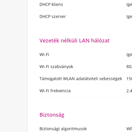
DHCP kliens
Ig
DHCP szerver
Ig
Vezeték nélküli LAN hálózat
Wi-Fi
Ig
Wi-Fi szabványok
80
Támogatott WLAN adatátviteli sebességek
15
Wi-Fi frekvencia
2.
Biztonság
Biztonsági algoritmusok
WP