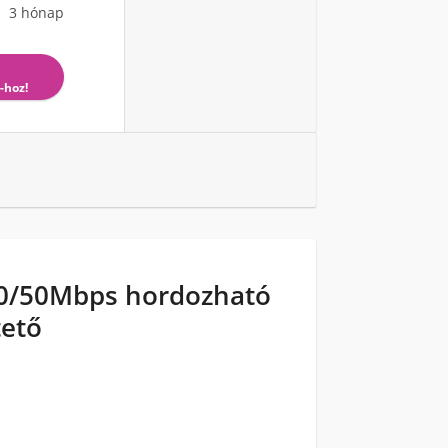
3 hónap
-hoz!
50/50Mbps hordozható
tető