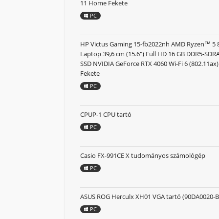
11 Home Fekete
PC
HP Victus Gaming 15-fb2022nh AMD Ryzen™ 5
Laptop 39,6 cm (15.6") Full HD 16 GB DDR5-SD
SSD NVIDIA GeForce RTX 4060 Wi-Fi 6 (802.11ax
Fekete
PC
CPUP-1 CPU tartó
PC
Casio FX-991CE X tudományos számológép
PC
ASUS ROG Herculx XH01 VGA tartó (90DA0020-B
PC