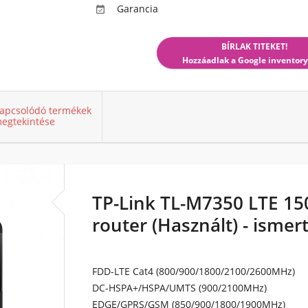
Garancia

BÍRLAK TITEKET!
Hozzáadlak a Google inventory
apcsolódó termékek
egtekintése
TP-Link TL-M7350 LTE 1
router (Használt) - ismer
FDD-LTE Cat4 (800/900/1800/2100/2600MHz)
DC-HSPA+/HSPA/UMTS (900/2100MHz)
EDGE/GPRS/GSM (850/900/1800/1900MHz)