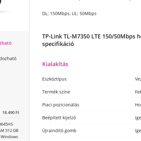
DL: 150Mbps, UL: 50Mbps
TP-Link TL-M7350 LTE 150/50Mbps ho
specifikáció
zható
dozható
Kialakítás
Eszköztípus
Ve
Termék színe
Fe
Piaci pozicionálás
Ho
18.490 Ft
Beépített kijelző
Ig
 8645HS
Újraindító gomb
Ig
RAM 512 GB
x) Windows