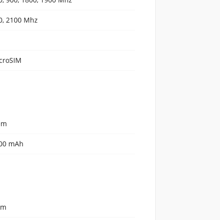
0, 2100 Mhz
croSIM
em
00 mAh
em