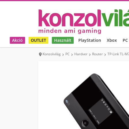
Akció
OUTLET
Használt
PlayStation
Xbox
PC
Konzolvilág
PC
Hardver
Router
TP-Link TL-M




