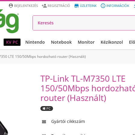




BEJELENTKEZÉS
REGISZTRÁCIÓ
ÜZLETEINK
INFORMÁCIÓK
KV PC
Nintendo
Notebook
Monitor
Kézikonzol
El
7350 LTE 150/50Mbps hordozható router (Használt)
TP-Link TL-M7350 LTE
150/50Mbps hordozhat
router (Használt)
PC
Gyártói cikkszám
