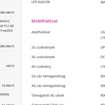
LED-kijelzők
Ig
369.990 Ft
Mobilhálózat
 8645HS
RAM 512 GB
) FreeDOS
Adathálózat
2G
LT
369.990 Ft
2G szabványok
GP
3G szabványok
DC
100 Ft
4G szabvány
LT
2G-sáv támogatottság
85
3G-sáv támogatottság
90
10.990 Ft
09000)
Támogatott 4G sávok
80
Támogatott GSM-sáv
85